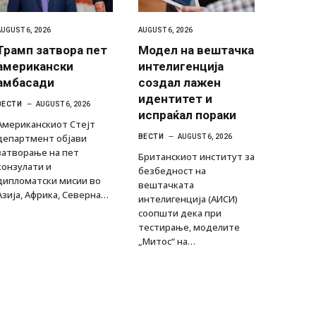
AUGUST 6, 2026
AUGUST 6, 2026
Трамп затвора пет
Модел на вештачка
американски
интелигенција
амбасади
создал лажен
идентитет и
ВЕСТИ
AUGUST 6, 2026
испраќал пораки
Американскиот Стејт
департмент објави
ВЕСТИ
AUGUST 6, 2026
затворање на пет
Британскиот институт за
конзулати и
безбедност на
дипломатски мисии во
вештачката
Азија, Африка, Северна…
интелигенција (АИСИ)
соопшти дека при
тестирање, моделите
„Митос“ на…