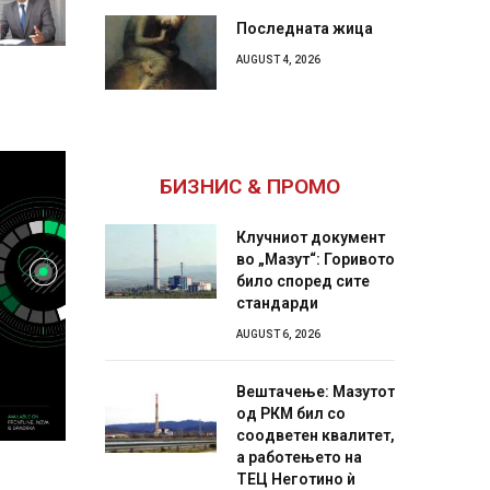
Последната жица
AUGUST 4, 2026
БИЗНИС & ПРОМО
Клучниот документ
во „Мазут“: Горивото
било според сите
стандарди
AUGUST 6, 2026
Вештачење: Мазутот
од РКМ бил со
соодветен квалитет,
а работењето на
ТЕЦ Неготино ѝ