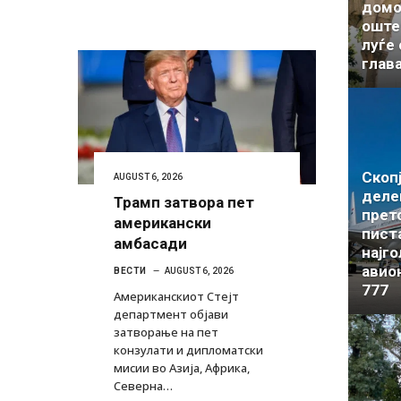
домо
оште
луѓе
глава
Скопј
AUGUST 6, 2026
деле
Трамп затвора пет
прет
американски
писта
амбасади
најг
авио
ВЕСТИ
AUGUST 6, 2026
777
Американскиот Стејт
департмент објави
затворање на пет
конзулати и дипломатски
мисии во Азија, Африка,
Северна…