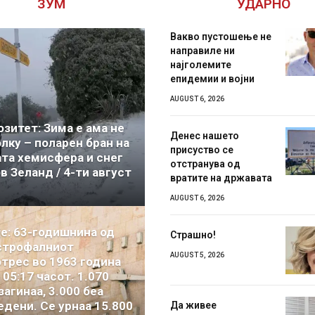
ЗУМ
УДАРНО
Вакво пустошење не
направиле ни
најголемите
епидемии и војни
AUGUST 6, 2026
озитет: Зима е ама не
Денес нашето
олку – поларен бран на
присуство се
ата хемисфера и снег
отстранува од
в Зеланд / 4-ти август
вратите на државата
AUGUST 6, 2026
је: 63-годишнина од
Страшно!
строфалниот
AUGUST 5, 2026
отрес во 1963 година
 05:17 часот. 1.070
загинаа, 3.000 беа
едени. Се урнаа 15.800
Да живее