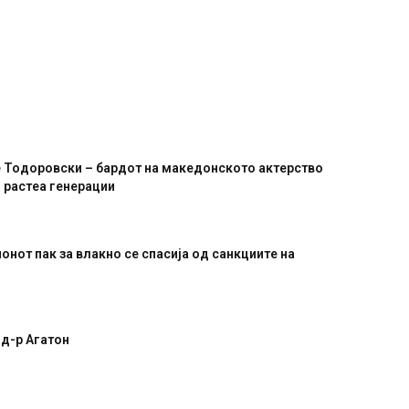
 Тодоровски – бардот на македонското актерство
и растеа генерации
ионот пак за влакно се спасија од санкциите на
 д-р Агатон