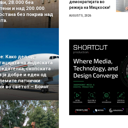
ви, 28.000 беа
демократијата во
режија на Мицкоски!
тени и над 200.000
 остана без покрив над
AUGUST 5, 2026
та.
е: Како дел од
гацијата на индиската
седателка, скопската
 ја добре и еден од
олемите патнички
ни во светот – Боинг