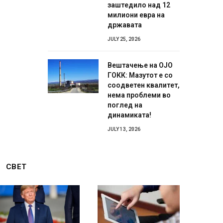
заштедило над 12
милиони евра на
државата
JULY 25, 2026
Вештачење на ОЈО
ГОКК: Мазутот е со
соодветен квалитет,
нема проблеми во
поглед на
динамиката!
JULY 13, 2026
СВЕТ