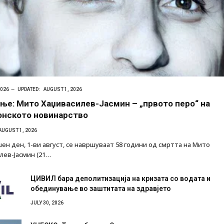
2026
UPDATED:
AUGUST 1, 2026
ње: Мито Хаџивасилев-Јасмин – „првото перо“ на
нското новинарство
AUGUST 1, 2026
ен ден, 1-ви август, се навршуваат 58 години од смртта на Мито
лев-Јасмин (21…
ЦИВИЛ бара деполитизација на кризата со водата и
обединување во заштитата на здравјето
JULY 30, 2026