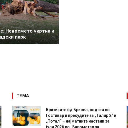
је: Невремето чкртна и
радски парк
ТЕМА
Критиките од Брисел, водата во
Гостивар и пресудите за „Талир 2“ и
„Тотал“ – најматните настани за
јули 2026 во „Барометар за