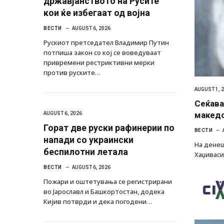
државјанството на Русите
кои ќе избегаат од војна
ВЕСТИ
AUGUST 6, 2026
Рускиот претседател Владимир Путин
потпиша закон со кој се воведуваат
привремени рестриктивни мерки
против руските…
AUGUST 1, 
Сеќава
македо
AUGUST 6, 2026
Горат две руски рафинерии по
ВЕСТИ
напади со украински
На денеш
беспилотни летала
Хаџиваси
ВЕСТИ
AUGUST 6, 2026
Пожари и оштетувања се регистрирани
во Јарославл и Башкортостан, додека
Кијив потврди и дека погодени…