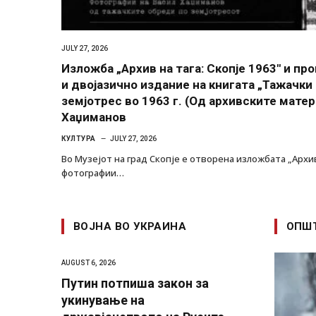
JULY 27, 2026
Изложба „Архив на тага: Скопје 1963″ и п
и двојазично издание на книгата „Тажачки
земјотрес во 1963 г. (Од архивските матер
Хаџиманов
КУЛТУРА
JULY 27, 2026
Во Музејот на град Скопје е отворена изложбата „Архив 
фотографии…
ВОЈНА ВО УКРАИНА
ОПШ
AUGUST 6, 2026
Путин потпиша закон за
укинување на