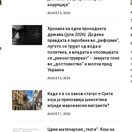
корупција“
AUGUST 6, 2026
Хроника на една пропадната
држава (јули 2026): Додека
правдата е заробена во „реформи“,
луѓето се трујат од вода и
р
политика, а владата и опозицијата
се „реконструираат“ – земјата тоне
во „достоинство“ и молчи пред
Украина
AUGUST 6, 2026
Каде е и со каков статус е Суета
која ја преплавија шеесетина
илјади марокански мигранти?
AUGUST 1, 2026
Црни матичарски „тезги“: Кеш на