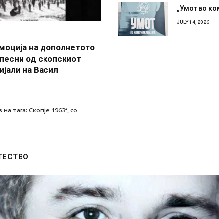
„Умот во ко
JULY 14, 2026
ромоција на дополнетото
 песни од скопскиот
ијали на Васил
на тага: Скопје 1963“, со
ТЕСТВО