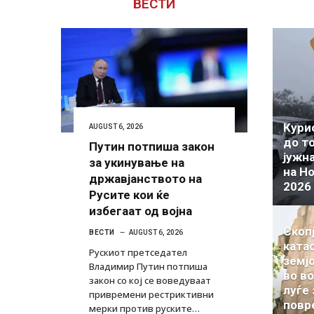
ВЕСТИ
Кури
AUGUST 6, 2026
до т
Путин потпиша закон
јужн
за укинување на
на Но
државјанството на
2026
Русите кои ќе
избегаат од војна
Скоп
ВЕСТИ
AUGUST 6, 2026
ката
Рускиот претседател
земј
Владимир Путин потпиша
во во
закон со кој се воведуваат
луѓе 
привремени рестриктивни
повр
мерки против руските…