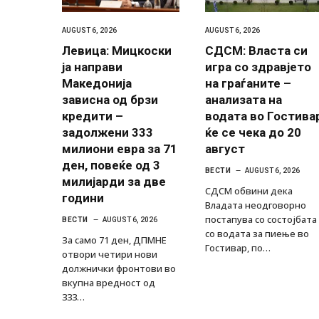
AUGUST 6, 2026
AUGUST 6, 2026
Левица: Мицкоски
СДСМ: Власта си
ја направи
игра со здравјето
Македонија
на граѓаните –
зависна од брзи
анализата на
кредити –
водата во Гостива
задолжени 333
ќе се чека до 20
милиони евра за 71
август
ден, повеќе од 3
ВЕСТИ
AUGUST 6, 2026
милијарди за две
СДСМ обвини дека
години
Владата неодговорно
постапува со состојбата
ВЕСТИ
AUGUST 6, 2026
со водата за пиење во
За само 71 ден, ДПМНЕ
Гостивар, по…
отвори четири нови
должнички фронтови во
вкупна вредност од
333…