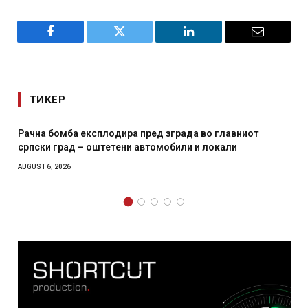
Facebook
Twitter
LinkedIn
Email
ТИКЕР
Рачна бомба експлодира пред зграда во главниот
И Д
српски град – оштетени автомобили и локали
мес
AUGUST 6, 2026
AUGUS