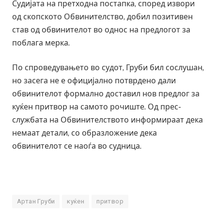
Судијата на претходна постапка, според извори
од скопското Обвинителство, добил позитивен
став од обвинителот во однос на предлогот за
поблага мерка.
По спроведувањето во судот, Груби бил сослушан,
но засега не е официјално потврдено дали
обвинителот формално доставил нов предлог за
куќен притвор на самото рочиште. Од прес-
службата на Обвинителството информираат дека
немаат детали, со образложение дека
обвинителот се наоѓа во судница.
Артан Груби
куќен
притвор