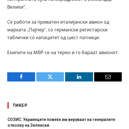
Велики“.
Се работи за приватен италијански авион од
марката „Пајпер“, со германски регистарски
таблички со капацитет од шест патници.
Екипите на МВР се на терен и го бараат авионот.
Facebook
Twitter
LinkedIn
Email
ТИКЕР
СОЗИС: Украинците повеќе им веруваат на генералите
отколку на Зеленски