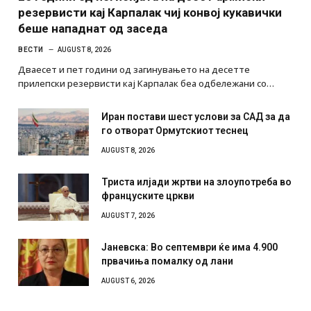
резервисти кај Карпалак чиј конвој кукавички
беше нападнат од заседа
ВЕСТИ
AUGUST 8, 2026
Дваесет и пет години од загинувањето на десетте
прилепски резервисти кај Карпалак беа одбележани со…
Иран постави шест услови за САД за да
го отворат Ормутскиот теснец
AUGUST 8, 2026
Триста илјади жртви на злоупотреба во
француските цркви
AUGUST 7, 2026
Јаневска: Во септември ќе има 4.900
првачиња помалку од лани
AUGUST 6, 2026