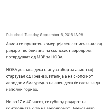
Published: Tuesday, September 6, 2016 18:28
Авион со приватен комерцијален лет исчезнал од
радарот во близина на скопскиот аеродром,
потврдуваат од МВР за НОВА.
НОВА дознава дека станува збор за авион кој
стартувал од Тревизо, Италија а на скопскиот
аеродром бил уредно најавен дека ќе слета за да
наполни гориво.
Но во 17 и 40 часот, се губи од радарот на
контролната кула на аеродромот „Александар