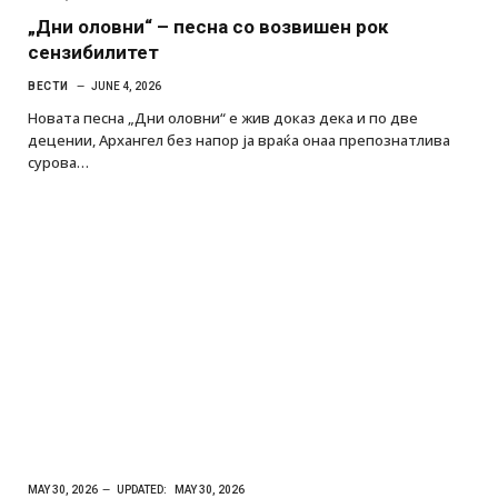
„Дни оловни“ – песна со возвишен рок
сензибилитет
ВЕСТИ
JUNE 4, 2026
Новата песна „Дни оловни“ е жив доказ дека и по две
децении, Архангел без напор ја враќа онаа препознатлива
сурова…
MAY 30, 2026
UPDATED:
MAY 30, 2026