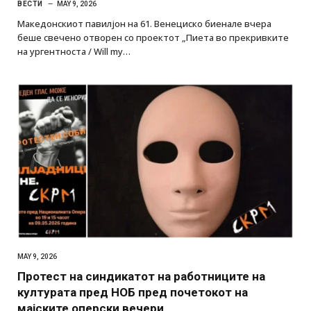
ВЕСТИ
MAY 9, 2026
Македонскиот павилјон на 61. Венециско биенале вчера
беше свечено отворен со проектот „Пиета во прекривките
на ургентноста / Will my…
MAY 9, 2026
Протест на синдикатот на работниците на
културата пред НОБ пред почетокот на
мајските оперски вечери