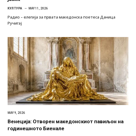
КУЛТУРА
MAY 11, 2026
Радио – елегија за првата македонска поетеса Даница
Ручигај
MAY 9, 2026
Венеција: Отворен македонскиот павиљон на
годинешното Биенале