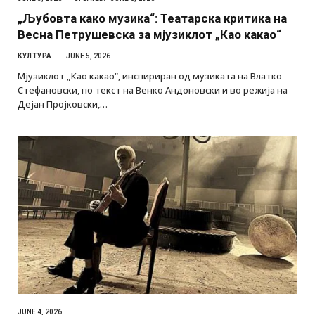
„Љубовта како музика“: Театарска критика на
Весна Петрушевска за мјузиклот „Као какао“
КУЛТУРА
JUNE 5, 2026
Мјузиклот „Као какао“, инспириран од музиката на Влатко
Стефановски, по текст на Венко Андоновски и во режија на
Дејан Пројковски,…
JUNE 4, 2026