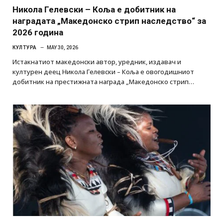
Никола Гелевски – Коља е добитник на
наградата „Македонско стрип наследство“ за
2026 година
КУЛТУРА
MAY 30, 2026
Истакнатиот македонски автор, уредник, издавач и
културен деец Никола Гелевски – Коља е овогодишниот
добитник на престижната награда „Македонско стрип…