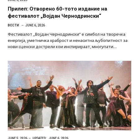
Прилеп: Отворено 60-тото издание на
фестивалот „Војдан Чернодрински“
ВЕСТИ
JUNE 6, 2026
Фестивалот „Војдан Чернодрински“ е симбол на творечка
енергија, уметничка храброст и ненаситна љубопитност за
нови сценски дострели кои инспирираат, многупати…
JUNE 5, 2026
UPDATED:
JUNE 6, 2026