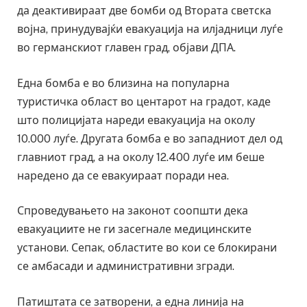
да деактивираат две бомби од Втората светска
војна, принудувајќи евакуација на илјадници луѓе
во германскиот главен град, објави ДПА.
Една бомба е во близина на популарна
туристичка област во центарот на градот, каде
што полицијата нареди евакуација на околу
10.000 луѓе. Другата бомба е во западниот дел од
главниот град, а на околу 12.400 луѓе им беше
наредено да се евакуираат поради неа.
Спроведувањето на законот соопшти дека
евакуациите не ги засегнале медицинските
установи. Сепак, областите во кои се блокирани
се амбасади и административни згради.
Патиштата се затворени, а една линија на