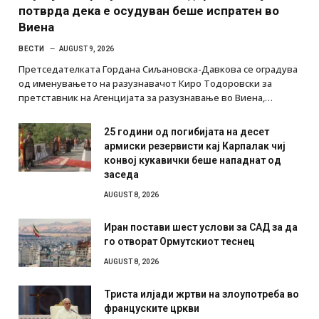
потврда дека е осудуван беше испратен во
Виена
ВЕСТИ
AUGUST 9, 2026
Претседателката Гордана Сиљановска-Давкова се оградува
од именувањето на разузнавачот Киро Тодоровски за
претставник на Агенцијата за разузнавање во Виена,…
25 години од погибијата на десет
армиски резервисти кај Карпалак чиј
конвој кукавички беше нападнат од
заседа
AUGUST 8, 2026
Иран постави шест услови за САД за да
го отворат Ормутскиот теснец
AUGUST 8, 2026
Триста илјади жртви на злоупотреба во
француските цркви