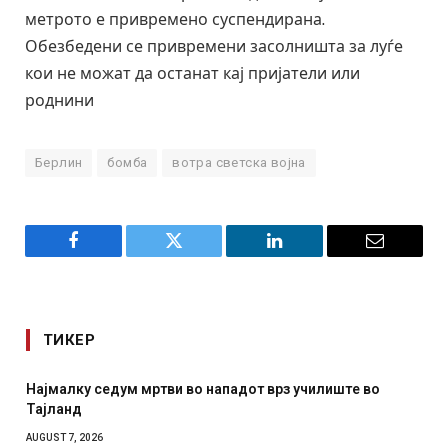
метрото е привремено суспендирана.
Обезбедени се привремени засолништа за луѓе
кои не можат да останат кај пријатели или
роднини
Берлин
бомба
вотра светска војна
Facebook
Twitter
LinkedIn
Email
ТИКЕР
Најмалку седум мртви во нападот врз училиште во
Тајланд
AUGUST 7, 2026