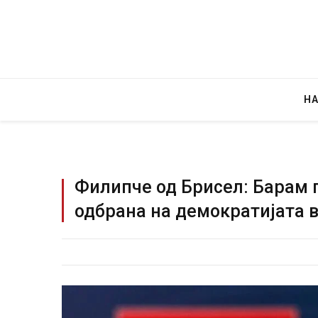
Н
Филипче од Брисел: Барам 
одбрана на демократијата 
Уште двајца п
во главниот гр
завиткан како
AUGUST 2, 2026