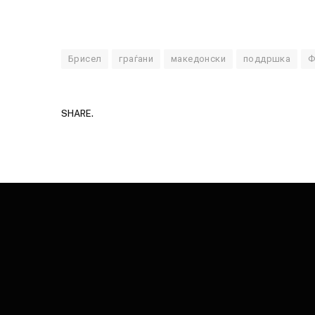
Брисел
граѓани
македонски
поддршка
Ф
SHARE.