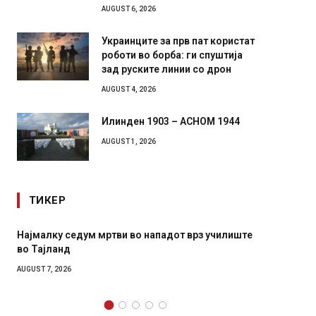
AUGUST 6, 2026
Украинците за прв пат користат
роботи во борба: ги спуштија
зад руските линии со дрон
AUGUST 4, 2026
Илинден 1903 – АСНОМ 1944
AUGUST 1, 2026
ТИКЕР
мртви во нападот врз училиште
СОЗИС: Украинците повеќе 
генералите отколку на Зел
AUGUST 7, 2026