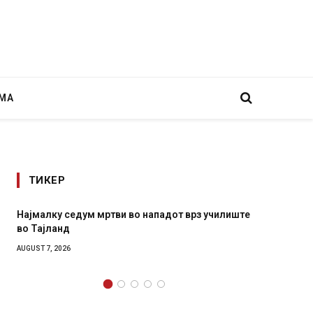
МА
ТИКЕР
 нападот врз училиште
СОЗИС: Украинците повеќе им верув
генералите отколку на Зеленски
AUGUST 7, 2026