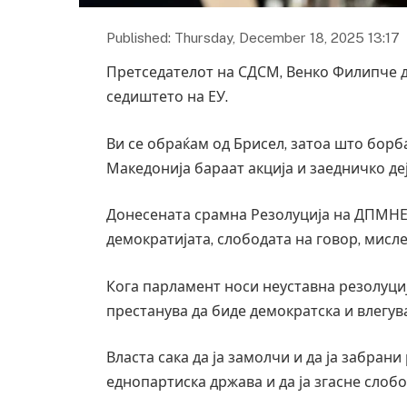
Published: Thursday, December 18, 2025 13:17
Претседателот на СДСМ, Венко Филипче д
седиштето на ЕУ.
Ви се обраќам од Брисел, затоа што борб
Македонија бараат акција и заедничко де
Донесената срамна Резолуција на ДПМНЕ
демократијата, слободата на говор, мисл
Кога парламент носи неуставна резолуциј
престанува да биде демократска и влегув
Власта сака да ја замолчи и да ја забрани
еднопартиска држава и да ја згасне слобо