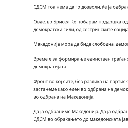
СДСМ тоа нема да го дозволи, ќе ја одбр
Овде, во Брисел, ќе побарам поддршка од
демократски сили, од сестринските социј
Македонија мора да биде слободна, демо
Време е за формирање единствен граѓанск
демократијата.
Фронт во кој сите, без разлика на партис
застанеме како еден во одбрана на демок
Уште 
во одбрана на Македонија.
во гл
завит
Да ја одбраниме Македонија. Да ја одбра
AUGUST 
СДСМ во обраќањето до македонската јав