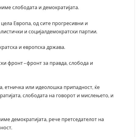
аниме слободата и демократијата.
 цела Европа, од сите прогресивни и
алистички и социјалдемократски партии.
кратска и европска држава.
и фронт – фронт за правда, слобода и
ка, етничка или идеолошка припадност, ќе
ратијата, слободата на говорот и мислењето, и
двајца починаа од повредите во ресторан
Најмалку седум 
авниот град на Русуија – експлозивот бил
во Тајланд
кан како роденденски подарок
AUGUST 7, 2026
ниме демократијата, рече претседателот на
2, 2026
ност.