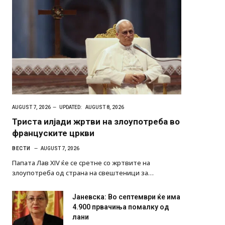
AUGUST 7, 2026
UPDATED:
AUGUST 8, 2026
Триста илјади жртви на злоупотреба во
француските цркви
ВЕСТИ
AUGUST 7, 2026
Папата Лав XIV ќе се сретне со жртвите на
злоупотреба од страна на свештеници за…
Јаневска: Во септември ќе има
4.900 првачиња помалку од
лани