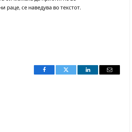
и раце, се наведува во текстот.
Facebook
Twitter
LinkedIn
Email
Уште двајца починаа од повредите во ресторан
Нај
во главниот град на Русуија – експлозивот бил
во 
завиткан како роденденски подарок
AUGU
AUGUST 2, 2026