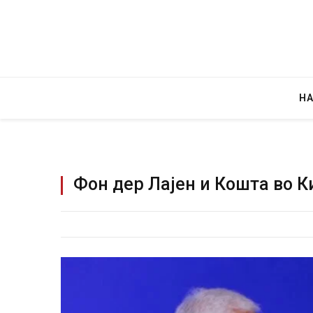
Н
Фон дер Лајен и Кошта во К