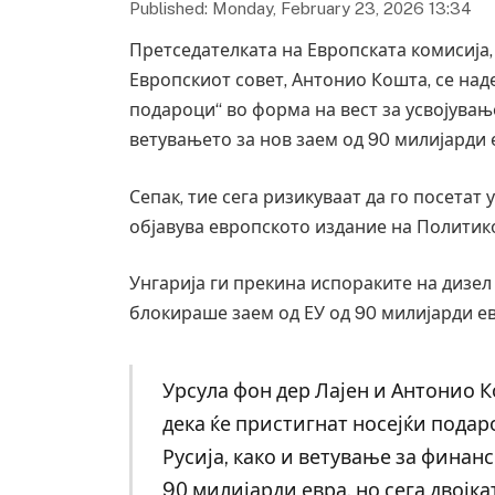
Published: Monday, February 23, 2026 13:34
Претседателката на Европската комисија,
Европскиот совет, Антонио Кошта, се наде
подароци“ во форма на вест за усвојувањ
ветувањето за нов заем од 90 милијарди 
Сепак, тие сега ризикуваат да го посетат 
објавува европското издание на Политик
Унгарија ги прекина испораките на дизел 
блокираше заем од ЕУ од 90 милијарди ев
Урсула фон дер Лајен и Антонио К
дека ќе пристигнат носејќи подар
Русија, како и ветување за финан
90 милијарди евра, но сега двојк