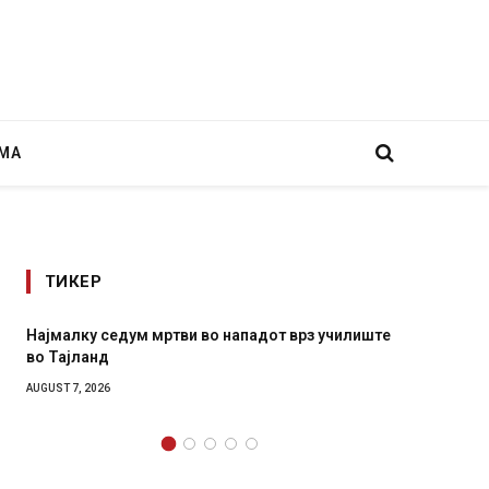
МА
ТИКЕР
седум мртви во нападот врз училиште
СОЗИС: Украинците п
д
генералите отколку 
6
AUGUST 7, 2026