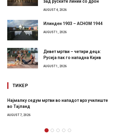
зад руските линии со дрон
AUGUST 4, 2026
Илинден 1903 – АСНОМ 1944
AUGUST 1, 2026
Девет мртви – четири деца:
Русија пак го нападна Кијив
AUGUST 1, 2026
ТИКЕР
малку седум мртви во нападот врз училиште
СОЗИС: Украин
Тајланд
генералите от
ST 7, 2026
AUGUST 7, 2026