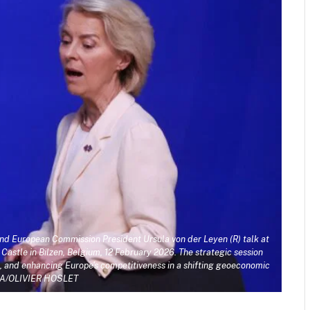
nd European Commission President Ursula von der Leyen (R) talk at
 Castle in Bilzen, Belgium, 12 February 2026. The strategic session
, and enhancing Europe's competitiveness in a shifting geoeconomic
PA/OLIVIER HOSLET