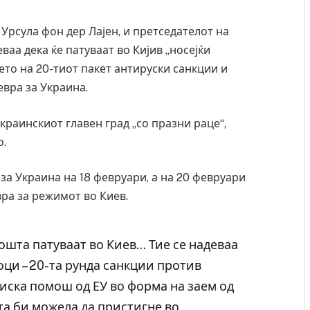
 Урсула фон дер Лајен, и претседателот на
ваа дека ќе патуваат во Кијив „носејќи
ето на 20-тиот пакет антируски санкции и
евра за Украина.
украинскиот главен град „со празни раце“,
о.
за Украина на 18 февруари, а на 20 февруари
ра за режимот во Киев.
ошта патуваат во Киев… Тие се надеваа
оци – 20-та рунда санкции против
сиска помош од ЕУ во форма на заем од
ата би можела да пристигне во