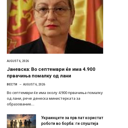
AUGUST 6, 2026
Јаневска: Во септември ќе има 4.900
првачиња помалку од лани
ВЕСТИ
AUGUST 6, 2026
Во септември ќе има околу 4.900 првачиња помалку
од лани, рече денеска министерката за
образование…
Украинците за прв пат користат
роботи во борба: ги спуштија