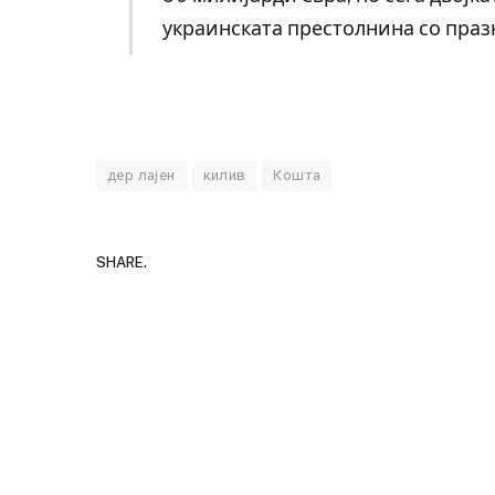
украинската престолнина со празн
дер лајен
килив
Кошта
SHARE.