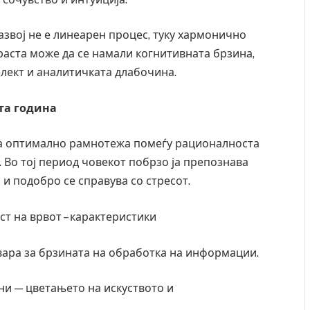
звој не е линеарен процес, туку хармонично
раста може да се намали когнитивната брзина,
лект и аналитичката длабочина.
ата година
ува оптимално рамнотежа помеѓу рационалноста
 Во тој период човекот побрзо ја препознава
и подобро се справува со стресот.
т на врвот – карактеристики
овара за брзината на обработка на информации.
ни — цветањето на искуството и