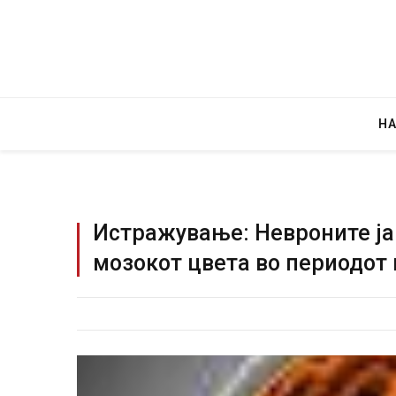
Н
Истражување: Невроните ja
мозокот цвета во периодот 
Грција: Горат Парос, Андрос, Калимнос,
JULY 30, 2026