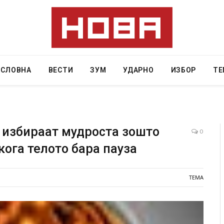
АСЛОВНА
ВЕСТИ
ЗУМ
УДАРНО
ИЗБОР
ТЕ
 избираат мудроста зошто
0
кога телото бара пауза
 Крит, …
Рачна бомба експлодира пред зграда во
главниот српски град – оштетени автомобили и
локали
ТЕМА
AUGUST 6, 2026