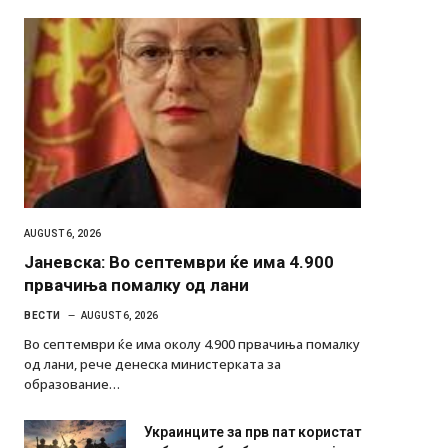
AUGUST 6, 2026
Јаневска: Во септември ќе има 4.900
првачиња помалку од лани
ВЕСТИ
AUGUST 6, 2026
Во септември ќе има околу 4.900 првачиња помалку
од лани, рече денеска министерката за
образование…
Украинците за прв пат користат
роботи во борба: ги спуштија