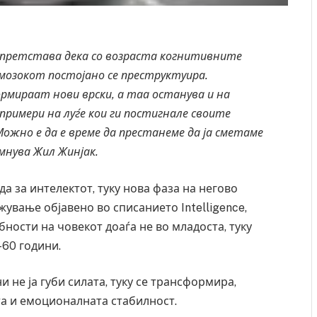
претстава дека со возраста когнитивните
мозокот постојано се преструктуира.
рмираат нови врски, а таа останува и на
примери на луѓе кои ги постигнале своите
Можно е да е време да престанеме да ја сметаме
мнува Жил Жинјак.
да за интелектот, туку нова фаза на негово
ување објавено во списанието Intelligence,
ности на човекот доаѓа не во младоста, туку
-60 години.
 не ја губи силата, туку се трансформира,
та и емоционалната стабилност.