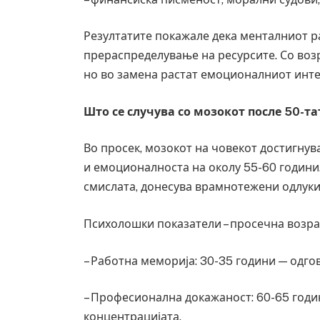
Резултатите покажале дека менталниот ра
прераспределување на ресурсите. Со воз
но во замена растат емоционалниот инте
Што се случува со мозокот после 50-т
Во просек, мозокот на човекот достигн
и емоционалноста на околу 55-60 години.
смислата, донесува врамнотежени одлуки 
Психолошки показатели – просечна возрас
– Работна меморија: 30-35 години — одг
– Професионална докажаност: 60-65 годи
концентрацијата.