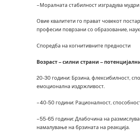
– Моралната стабилност изградува мудри 
Овие квалитети го прават човекот постар
професии поврзани со образование, наук
Споредба на когнитивните предности
Возраст – силни страни – потенцијалн
20-30 години: Брзина, флексибилност, сп
емоционална издржливост.
– 40-50 години: Рационалност, способност
– 55-65 години: Длабочина на размислув
намалување на брзината на реакција.