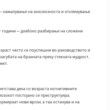
 — намалување на анксиозноста и зголемување
+ години — длабоко разбирање на сложени
озраст често се поуспешни во раководството и
загубата на брзината преку стекната мудрост,
ект.
етстава дека со возраста когнитивните
озокот постојано се преструктуира.
рмираат нови врски, а таа останува и на