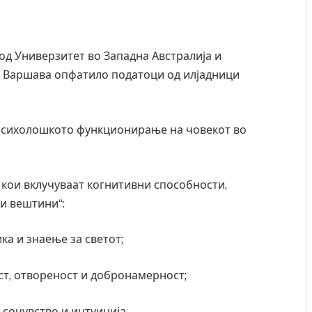
д Универзитет во Западна Австралија и
о Варшава опфатило податоци од илјадници
а психолошкото функционирање на човекот во
 кои вклучуваат когнитивни способности,
и вештини“:
 Крит, …
Рачна бомба експлодира пред зграда во
ка и знаење за светот;
главниот српски град – оштетени автомобили и
локали
ст, отвореност и добронамерност;
AUGUST 6, 2026
 сочувство и интуиција.