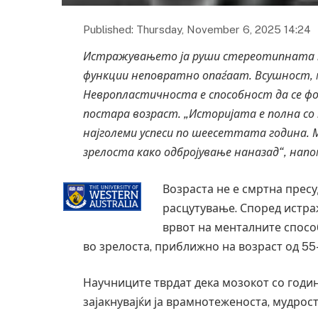
Published: Thursday, November 6, 2025 14:24
Истражувањето ја руши стереотипната 
функции неповратно опаѓаат. Всушност, 
Невропластичноста е способност да се фо
постара возраст.
„Историјата е полна со 
најголеми успеси по шеесеттата година. 
зрелоста како одбројување наназад“, напо
Возраста не е смртна пресу
расцутување. Според истраж
врвот на менталните способ
во зрелоста, приближно на возраст од 55
Научниците тврдат дека мозокот со години
зајакнувајќи ја врамнотеженоста, мудрос