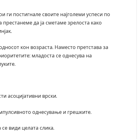
ои ги постигнале своите најголеми успеси по
а престанеме да ја сметаме зрелоста како
нјак.
односот кон возраста. Наместо претстава за
риоритетите: младоста се однесува на
луките.
сти асоцијативни врски.
мпулсивното однесување и грешките.
 се види целата слика.