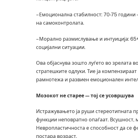
– Емоционална стабилност: 70-75 години
на самоконтролата.
– Морално размислување и интуиција: 65
социјални ситуации.
Ова објаснува зошто луѓето во зрелата в
стратешките одлуки. Тие ја компензираат 
рамнотежа и развиен емоционален интел
Мозокот не старее — тој се усовршува
Истражувањето ја руши стереотипната пр
функции неповратно опаѓаат. Всушност, м
Невропластичноста е способност да се фо
постара возраст.