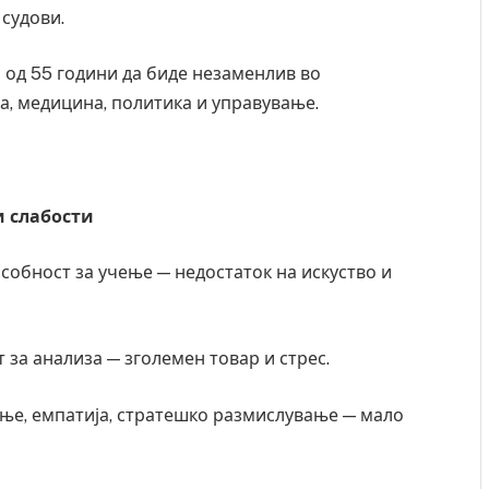
судови.
 од 55 години да биде незаменлив во
а, медицина, политика и управување.
и слабости
особност за учење — недостаток на искуство и
 за анализа — зголемен товар и стрес.
ање, емпатија, стратешко размислување — мало