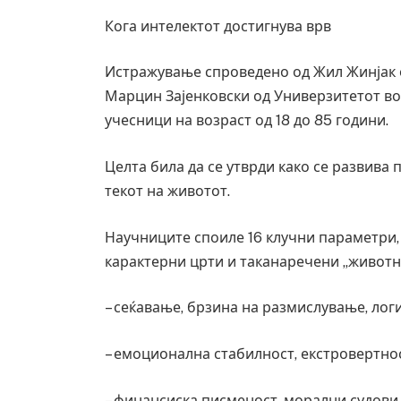
Кога интелектот достигнува врв
Истражување спроведено од Жил Жинјак о
Марцин Зајенковски од Универзитетот в
учесници на возраст од 18 до 85 години.
Целта била да се утврди како се развив
текот на животот.
Научниците споиле 16 клучни параметри,
карактерни црти и таканаречени „животн
Грција: Горат Парос, Андрос, Калимнос,
– сеќавање, брзина на размислување, логи
JULY 30, 2026
– емоционална стабилност, екстровертно
– финансиска писменост, морални судови,