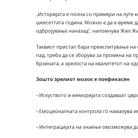
„Историјата е полна со примери на луѓе к
шеесеттата година. Можно е да е време д
одбројување наназад“, напомнува Жил Жи
Таквиот пристап бара преиспитување на 
пад, треба да се зборува за промена на п
брзината, а зрелоста на квалитетот на од
Зошто зрелиот мозок е поефикасен
– Искуството и меморијата создаваат цвр
– Емоционалната контрола го намалува и
– Интеграцијата на знаење овозможува да