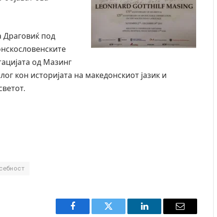
а Драговиќ под
онскословенските
тацијата од Мазинг
лог кон историјата на македонскиот јазик и
светот.
себност
Facebook
Twitter
LinkedIn
Email