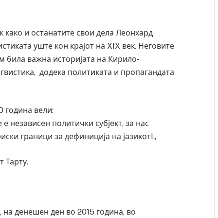
к како и останатите свои дела Леонхард
стиката уште кон крајот на XIX век. Неговите
им била важна историјата на Кирило-
игвистика, додека политиката и пропагандата
0 година вели:
 е независен политички субјект, за нас
иски граници за дефиниција на јазикот!„
т Тарту.
, на денешен ден во 2015 година, во