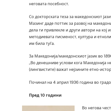
неговата посебност.
Со докторската теза за македонскиот јази
Мазинг даде поттик за развој на македони
дела ги привлекле и други автори на кој 
методиевата писменост, култура и етнол
им била туѓа.
За Македонија/македонскиот јазик во 189
„Во денешниве услови кога Македонија не
(лингвистите) важат нејзините етно-истор
Починал на 4 април 1936 година во градо
Пред 10 години
Во негова чест