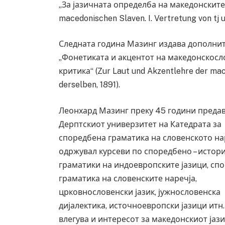
„За јазичната определба на македонските 
macedonischen Slaven. I. Vertretung von tj un
Следната година Мазинг издава дополните
„Фонетиката и акцентот на македонскосл
критика“ (Zur Laut und Akzentlehre der mace
derselben, 1891).
Леонхард Мазинг преку 45 години предав
Дерптскиот универзитет на Катедрата за
споредбена граматика на словенското на
одржувал курсеви по споредбено – истор
граматики на индоевропските јазици, сп
Уште двајца починаа од повредите во 
во главниот град на Русуија – експлоз
граматика на словенските наречја,
завиткан како роденденски подарок
црковнословенски јазик, јужнословенска
AUGUST 2, 2026
дијалектика, источноевропски јазици итн
влегува и интересот за македонскиот јази