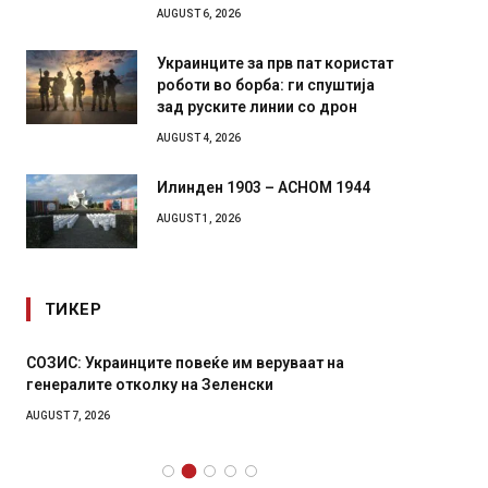
AUGUST 6, 2026
Украинците за прв пат користат
роботи во борба: ги спуштија
зад руските линии со дрон
AUGUST 4, 2026
Илинден 1903 – АСНОМ 1944
AUGUST 1, 2026
ТИКЕР
СОЗИС: Украинците повеќе им веруваат на
Рачна 
генералите отколку на Зеленски
главни
локали
AUGUST 7, 2026
AUGUST 6,