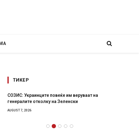
МА
ТИКЕР
СОЗИС: Украинците повеќе им веруваат на
Рачна 
генералите отколку на Зеленски
главни
локали
AUGUST 7, 2026
AUGUST 6,