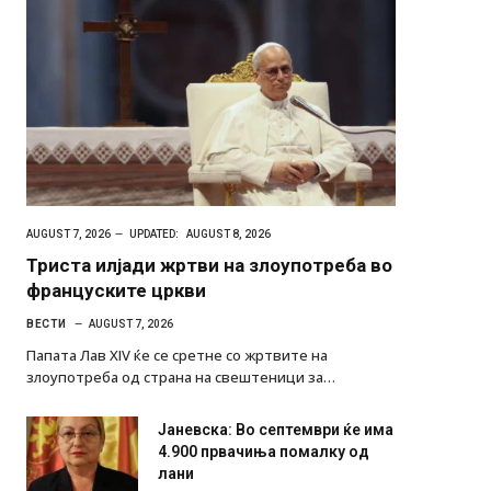
AUGUST 7, 2026
UPDATED:
AUGUST 8, 2026
Триста илјади жртви на злоупотреба во
француските цркви
ВЕСТИ
AUGUST 7, 2026
Папата Лав XIV ќе се сретне со жртвите на
злоупотреба од страна на свештеници за…
Јаневска: Во септември ќе има
4.900 првачиња помалку од
лани