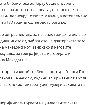
ата библиотека во Тарту беше отворена
тена на авторот на првата докторска теза за
јазик Леонхард Готхилф Мазинг, а истовремено
и и 170 години од неговото раѓање.
е ретроспектива за неговиот живот и дело со
годишнината од одбраната на докторската теза
на македонскиот јазик како и неговите
ажувања за географијата, историјата и
 на Македонија.
автор на изложбата беше проф. д-р Георги Гоце
стражуваше неколку години во Државниот архив
а, Естонскиот литературен музеј и архивата на
творија директорката на универзитетската