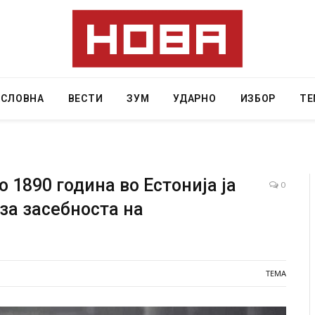
АСЛОВНА
ВЕСТИ
ЗУМ
УДАРНО
ИЗБОР
ТЕ
 1890 година во Естонија ја
0
за засебноста на
ресторан
Најмалку седум мртви во нападот врз училиште
ивот бил
во Тајланд
AUGUST 7, 2026
ТЕМА