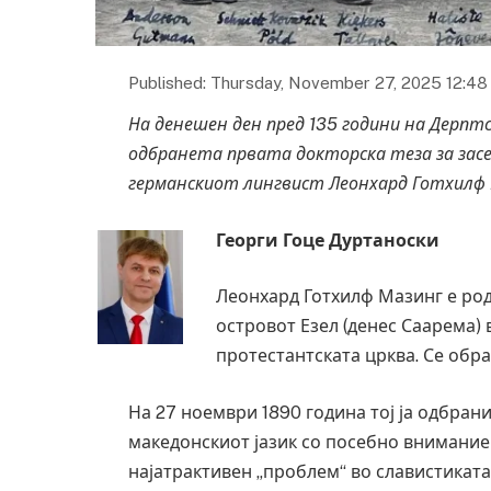
Published: Thursday, November 27, 2025 12:48
На денешен ден пред 135 години на Дерпт
одбранета првата докторска теза за засе
германскиот лингвист Леонхард Готхилф 
Георги Гоце Дуртаноски
Леонхард Готхилф Мазинг е роде
островот Езел (денес Саарема) 
протестантската црква. Се образ
На 27 ноември 1890 година тој ја одбрани
македонскиот јазик со посебно внимание 
најатрактивен „проблем“ во славистиката