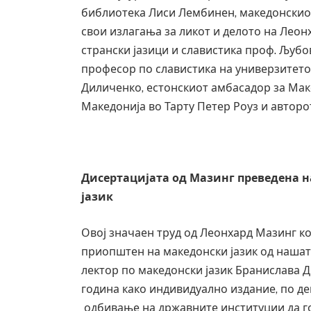
библиотека Лиси Лембинен, македонскиот
свои излагања за ликот и делото на Леон
странски јазици и славистика проф. Љуб
професор по славистика на универзитето
Диличенко, естонскиот амбасадор за Мак
Македонија во Тарту Петер Роуз и авторо
Дисертацијата од Мазинг преведена 
јазик
Овој значаен труд од Леонхард Мазинг 
приопштен на македонски јазик од наша
лектор по македонски јазик Бранислава Д
година како индивидуално издание, по д
одбивање на државните институции да го