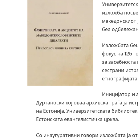
Универзитетск
изложба посве
македонскиот 
беа одбележан
Изложбата беш
фокус на 125 
за засебноста 
сестрани истр
етнографијата
Иницијатор и 
Дуртаноски кој оваа архивска граѓа ја и
на Естонија, Универзитетската библиотек
Естонската евангелистичка црква.
Со инаугуративни говори изложбата ја о