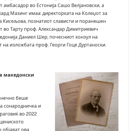
 амбасадор во Естонија Сашо Велјановски, а
хард Мазинг имаа: директорката на Колеџот за
ов Кисељова, познатиот слависти и поранешен
т во Тарту проф. Александар Димитриевич
едонија Даниел Шер, почесниот конзул на
т на изложбата проф. Георги Гоце Дуртаноски.
на македонски
конечно беше
та сонародничка и
раговиќ во 2022
ецениското
 објават ова