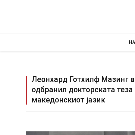
Н
Леонхард Готхилф Мазинг во
одбранил докторската теза 
Уште двајца починаа од повредите во 
македонскиот јазик
во главниот град на Русуија – експлоз
завиткан како роденденски подарок
AUGUST 2, 2026