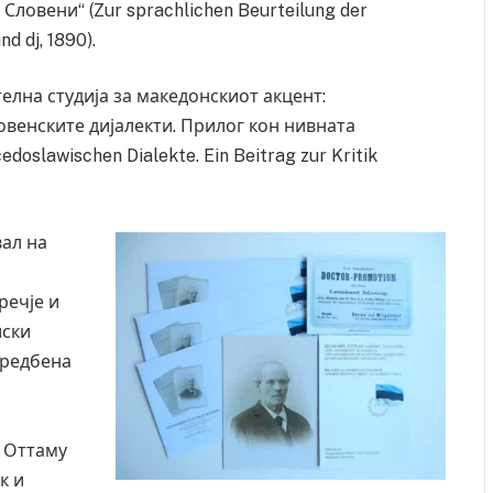
Словени“ (Zur sprachlichen Beurteilung der
d dj, 1890).
лна студија за македонскиот акцент:
овенските дијалекти. Прилог кон нивната
doslawischen Dialekte. Ein Beitrag zur Kritik
ал на
речје и
иски
оредбена
ресторан
Најмалку седум мртви во нападот врз училиште
ивот бил
во Тајланд
AUGUST 7, 2026
. Оттаму
к и