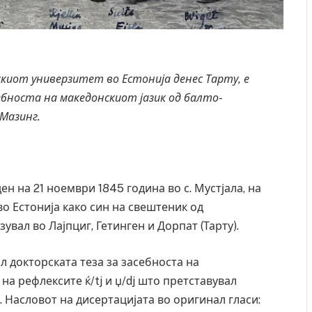
скиот универзитет во Естонија денес Тарту
,
е
бноста на македонскиот јазик од балто-
Мазинг.
н на 21 ноември 1845 година во с. Мустјала, на
во Естонија како син на свештеник од
увал во Лајпциг, Гетинген и Дорпат (Тарту).
л докторската теза за засебноста на
на рефлексите ќ/tj и џ/dj што претставувал
. Насловот на дисертацијата во оригинал гласи: