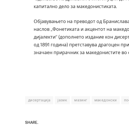
капитално дело за македонистиката.
Објавувањето на преводот од Бранислав
наслов „Фонетиката и акцентот на макед
дијалекти“ (дополнето издание кон дисер
од 1891 година) претставува драгоцен при
значаен прирачник за македонистите во 
дисертација
јазик
мазинг
македонски
по
SHARE.