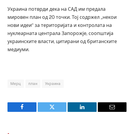
Украина потврди дека на САД им предала
мировен план од 20 точки. Тој содржел „некои
нови идеи“ за територијата и контролата на
нуклеарната централа Запорожје, соопштија
украинските власти, цитирани од британските
медиуми.
Мерц
план
Украина
Facebook
Twitter
LinkedIn
Email