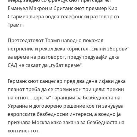
Мерц, заедно со францускиот претседател
Емануел Макрон и британскиот премиер Кир
Стармер вчера водеа телефонски разговор со
Трамп.
Претседателот Трамп наводно покажал
нетрпение и рекол дека користел „силни зборови“
за време на разговорот, предупредувајќи дека
САД не сакаат да „губат време“.
Германскиот канцелар пред два дена изјави дека
планот треба да се стреми кон три цели: прекин
на огнот, „цврсти“ гаранции за безбедноста на
Украина и договорено решение кое ги зачувува
европските безбедносни интереси, а воедно ја
признава Москва како закана за безбедноста на
континентот.