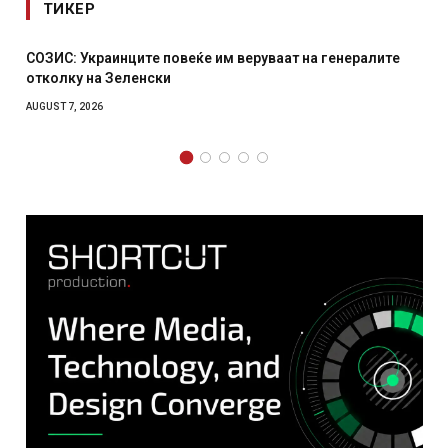
ТИКЕР
ралите
Рачна бомба експлодира пред зграда во главниот
српски град – оштетени автомобили и локали
AUGUST 6, 2026