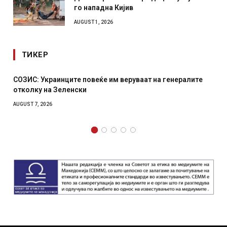
го нападна Кијив
AUGUST 1, 2026
ТИКЕР
т на генералите
Рачна бомба експлодира пред зграда во
српски град – оштетени автомобили и л
AUGUST 6, 2026