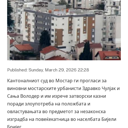
Published: Sunday, March 29, 2026 22:28
Кантоналниот суд во Мостар ги прогласи за
виновни мостарските урбанисти Здравко Чулјак и
Сања Володер и им изрече затворски казни
поради злоупотреба на положбата и
овластувањата во предметот за незаконска
изградба на повеќекатница во населбата Бијели
Бријег.