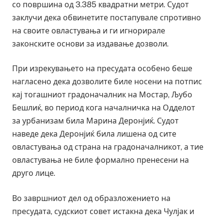
со површина од 3.385 квадратни метри. Судот
заклучи дека обвинетите постапувале спротивно
на своите овластувања и ги игнорирале
законските основи за издавање дозволи.
При изрекувањето на пресудата особено беше
нагласено дека дозволите биле носени на потпис
кај тогашниот градоначалник на Мостар, Љубо
Бешлиќ, во период кога началничка на Одделот
за урбанизам била Марина Деронјиќ. Судот
наведе дека Деронјиќ била лишена од сите
овластувања од страна на градоначалникот, а тие
овластувања не биле формално пренесени на
друго лице.
Во завршниот дел од образложението на
пресудата, судскиот совет истакна дека Чулјак и