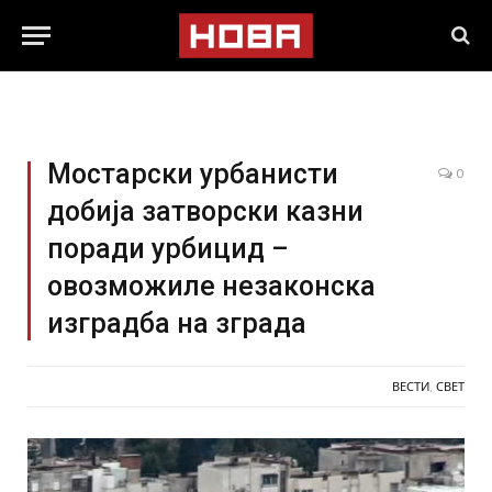
Мостарски урбанисти
0
добија затворски казни
поради урбицид –
овозможиле незаконска
изградба на зграда
ВЕСТИ
,
СВЕТ