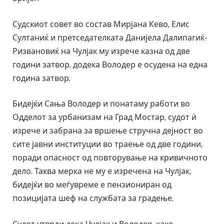
Судскиот совет во состав Мирјана Кево, Елис
Султаниќ и претседателката Данијела Далипагиќ-
Ризвановиќ на Чулјак му изрече казна од две
години затвор, додека Володер е осудена на една
година затвор.
Бидејќи Сања Володер и понатаму работи во
Одделот за урбанизам на Град Мостар, судот ѝ
изрече и забрана за вршење стручна дејност во
сите јавни институции во траење од две години,
поради опасност од повторување на кривичното
дело. Таква мерка не му е изречена на Чулјак,
бидејќи во меѓувреме е пензиониран од
позицијата шеф на службата за градење.