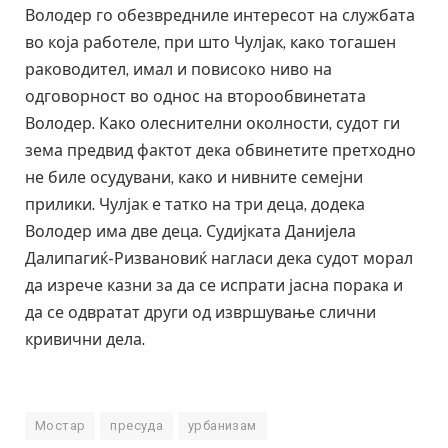
Володер го обезвредниле интересот на службата
во која работеле, при што Чулјак, како тогашен
раководител, имал и повисоко ниво на
одговорност во однос на второобвинетата
Володер. Како олеснителни околности, судот ги
зема предвид фактот дека обвинетите претходно
не биле осудувани, како и нивните семејни
прилики. Чулјак е татко на три деца, додека
Володер има две деца. Судијката Данијела
Далипагиќ-Ризвановиќ нагласи дека судот морал
да изрече казни за да се испрати јасна порака и
да се одвратат други од извршување слични
кривични дела.
Мостар
пресуда
урбанизам