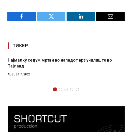
Facebook
Twitter
LinkedIn
Email
ТИКЕР
СОЗИС: Украинците повеќе им веруваат на генералите
отколку на Зеленски
AUGUST 7, 2026