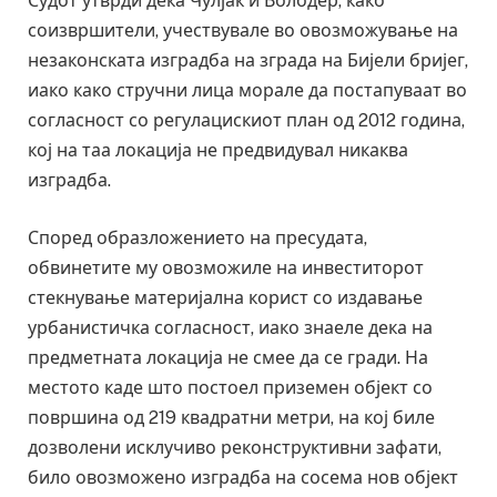
Судот утврди дека Чулјак и Володер, како
соизвршители, учествувале во овозможување на
незаконската изградба на зграда на Бијели бријег,
иако како стручни лица морале да постапуваат во
согласност со регулацискиот план од 2012 година,
кој на таа локација не предвидувал никаква
изградба.
Според образложението на пресудата,
обвинетите му овозможиле на инвеститорот
стекнување материјална корист со издавање
урбанистичка согласност, иако знаеле дека на
предметната локација не смее да се гради. На
местото каде што постоел приземен објект со
површина од 219 квадратни метри, на кој биле
дозволени исклучиво реконструктивни зафати,
било овозможено изградба на сосема нов објект