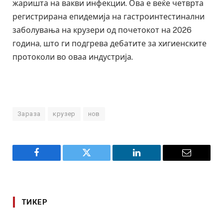
жаришта на вакви инфекции. Ова е веќе четврта
регистрирана епидемија на гастроинтестинални
заболувања на крузери од почетокот на 2026
година, што ги подгрева дебатите за хигиенските
протоколи во оваа индустрија.
Зараза
крузер
нов
Facebook
Twitter
LinkedIn
Email
ТИКЕР