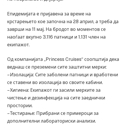
Епидемијата е пријавена за време на
крстарењето кое започна на 28 април, а треба да
заврши на 11 мај. На бродот во моментов се
наоѓаат вкупно 3.116 патници и 1.131 член на
екипажот.
Од компанијата „Princess Cruises“ соопштија дека
веднаш се преземени сите заштитни мерки:
– Изолација: Сите заболени патници и вработени
се ставени во изолација во своите кабини.
– Хигиена: Екипажот ги засили мерките за
чистење и дезинфекција на сите заеднички
простории.
– Тестирање: Прибрани се примероци за
дополнителни лабораториски анализи.