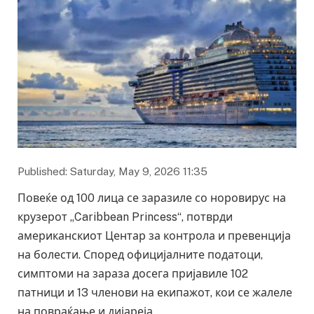
Published: Saturday, May 9, 2026 11:35
Повеќе од 100 лица се заразиле со норовирус на
крузерот „Caribbean Princess“, потврди
американскиот Центар за контрола и превенција
на болести. Според официјалните податоци,
симптоми на зараза досега пријавиле 102
патници и 13 членови на екипажот, кои се жалеле
на повраќање и дијареја.