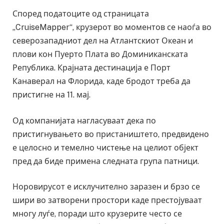
Според податоците од страницата
„CruiseMapper“, крузерот во моментов се наоѓа во
северозападниот дел на Атлантскиот Океан и
плови кон Пуерто Плата во Доминиканската
Република. Крајната дестинација е Порт
Канаверал на Флорида, каде бродот треба да
пристигне на 11. мај.
Од компанијата нагласуваат дека по
пристигнувањето во пристаништето, предвидено
е целосно и темелно чистење на целиот објект
пред да биде примена следната група патници.
Норовирусот е исклучително заразен и брзо се
шири во затворени простори каде престојуваат
многу луѓе, поради што крузерите често се