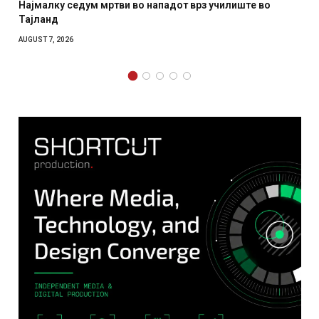
врз училиште во
СОЗИС: Украинците повеќе им веруваа
отколку на Зеленски
AUGUST 7, 2026