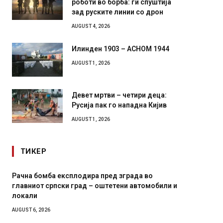
зад руските линии со дрон
AUGUST 4, 2026
Илинден 1903 – АСНОМ 1944
AUGUST 1, 2026
Девет мртви – четири деца:
Русија пак го нападна Кијив
AUGUST 1, 2026
ТИКЕР
И Данска се милитарилизира – воведува нова
Уште д
11-месечна воена
во глав
завитк
AUGUST 4, 2026
AUGUST 2,