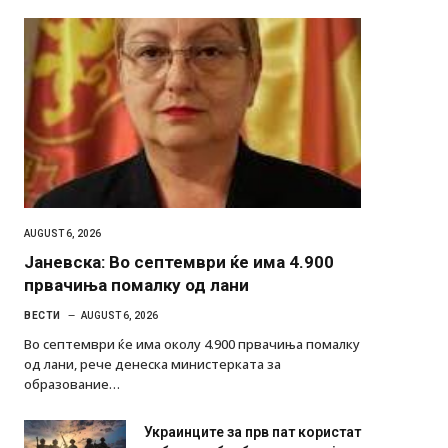
AUGUST 6, 2026
Јаневска: Во септември ќе има 4.900
првачиња помалку од лани
ВЕСТИ
AUGUST 6, 2026
Во септември ќе има околу 4.900 првачиња помалку
од лани, рече денеска министерката за
образование…
Украинците за прв пат користат
роботи во борба: ги спуштија