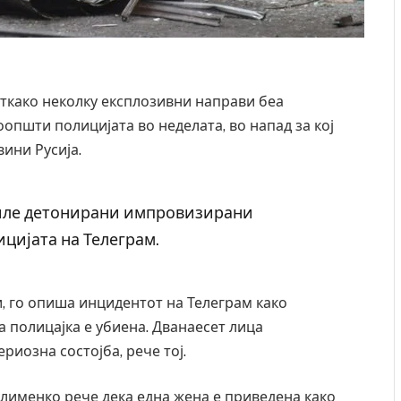
 откако неколку експлозивни направи беа
оопшти полицијата во неделата, во напад за кој
ини Русија.
биле детонирани импровизирани
цијата на Телеграм.
, го опиша инцидентот на Телеграм како
 полицајка е убиена. Дванаесет лица
ериозна состојба, рече тој.
лименко рече дека една жена е приведена како