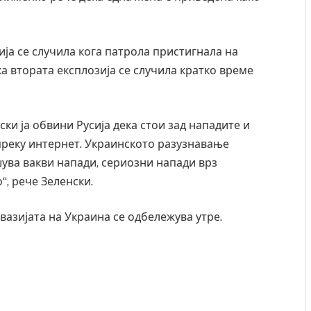
ја се случила кога патрола пристигнала на
а втората експлозија се случила кратко време
ки ја обвини Русија дека стои зад нападите и
преку интернет. Украинското разузнавање
шува вакви напади, сериозни напади врз
“, рече Зеленски.
азијата на Украина се одбележува утре.
 Крит, …
Рачна бомба експлодира пред зграда во
главниот српски град – оштетени автомобили и
локали
AUGUST 6, 2026