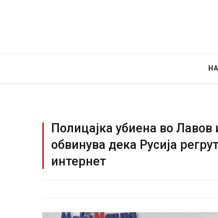
Н
Полицајка убиена во Лавов 
обвинува дека Русија регру
Грција: Горат Парос, Андрос, Калимнос,
интернет
JULY 30, 2026