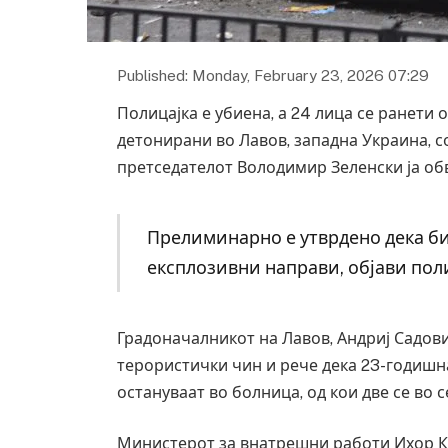
Published: Monday, February 23, 2026 07:29
Полицајка е убиена, а 24 лица се ранети
детонирани во Лавов, западна Украина, с
претседателот Володимир Зеленски ја обв
Прелиминарно е утврдено дека 
експлозивни направи, објави поли
Градоначалникот на Лавов, Андриј Садови
терористички чин и рече дека 23-годишна
остануваат во болница, од кои две се во с
Министерот за внатрешни работи Ихор К