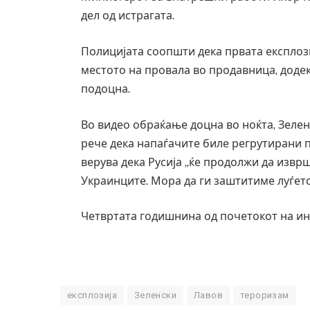
дел од истрагата.
Полицијата соопшти дека првата експлози
местото на провала во продавница, додек
подоцна.
Во видео обраќање доцна во ноќта, Зеленс
рече дека напаѓачите биле регрутирани 
верува дека Русија „ќе продолжи да извр
Украинците. Мора да ги заштитиме луѓето
Четвртата годишнина од почетокот на инв
Грција: Горат Парос, Андрос, Калимнос,
JULY 30, 2026
експлозија
Зеленски
Лавов
тероризам