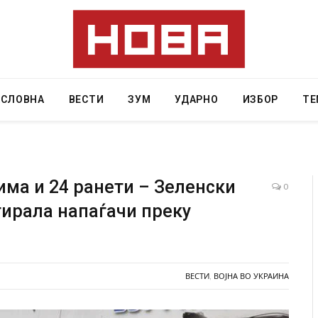
АСЛОВНА
ВЕСТИ
ЗУМ
УДАРНО
ИЗБОР
ТЕ
има и 24 ранети – Зеленски
0
тирала напаѓачи преку
 Крит, …
Рачна бомба експлодира пред зграда во
главниот српски град – оштетени автомобили и
локали
AUGUST 6, 2026
ВЕСТИ
,
ВОЈНА ВО УКРАИНА