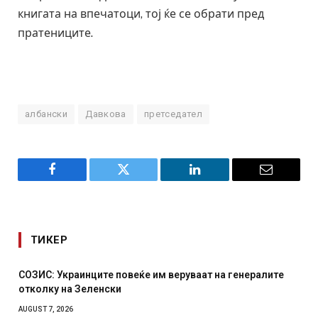
книгата на впечатоци, тој ќе се обрати пред
пратениците.
албански
Давкова
претседател
Facebook
Twitter
LinkedIn
Email
ТИКЕР
 веруваат на генералите
Рачна бомба експлодира пред з
српски град – оштетени автомо
AUGUST 6, 2026