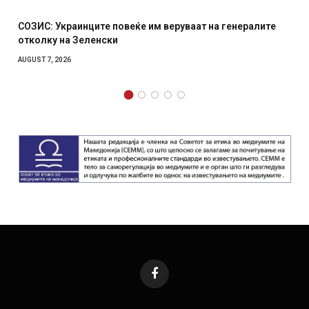
ите повеќе им веруваат на генералите
Рачна бомба експл
енски
српски град – ошт
AUGUST 6, 2026
Facebook