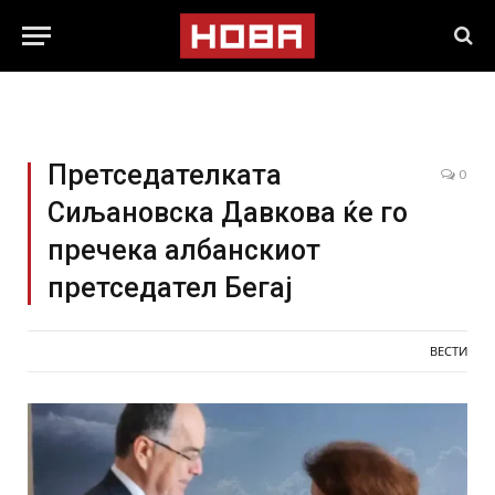
Претседателката
0
Сиљановска Давкова ќе го
пречека албанскиот
претседател Бегај
ВЕСТИ