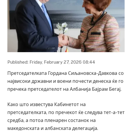
Published: Friday, February 27, 2026 08:44
Претседателката Гордана Сиљановска-Давкова со
највисоки државни и воени почести денеска ќе го
пречека претседателот на Албанија Бајрам Бегај.
Како што известува Кабинетот на
претседателката, по пречекот ќе следува тет-а-тет
средба, а потоа пленарен состанок на
македонската и албанската делегација.