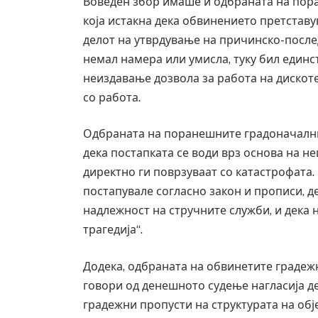
Воведен збор имаше и одбраната на пор
која истакна дека обвинението претставу
делот на утврдување на причинско-послед
немал намера или умисла, туку бил единс
неиздавање дозвола за работа на дискоте
со работа.
Одбраната на поранешните градоначални
дека постапката се води врз основа на н
директно ги поврзуваат со катастрофата.
постапувале согласно закон и прописи, д
надлежност на стручните служби, и дека 
трагедија“.
Додека, одбраната на обвинетите градежн
говори од денешното судење нагласија де
градежни пропусти на структурата на обј