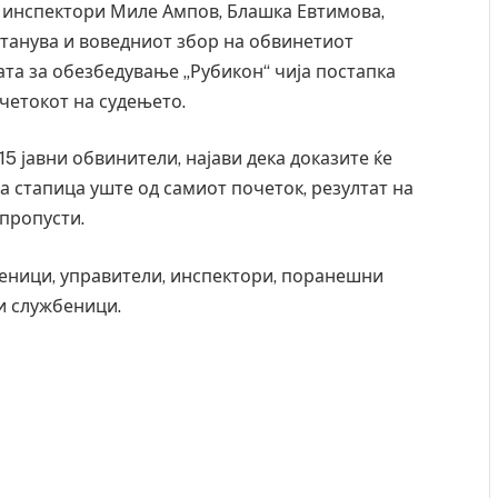
е инспектори Миле Ампов, Блашка Евтимова,
станува и воведниот збор на обвинетиот
ата за обезбедување „Рубикон“ чија постапка
четокот на судењето.
5 јавни обвинители, најави дека доказите ќе
а стапица уште од самиот почеток, резултат на
пропусти.
веници, управители, инспектори, поранешни
и службеници.