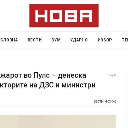
АСЛОВНА
ВЕСТИ
ЗУМ
УДАРНО
ИЗБОР
ТЕ
жарот во Пулс – денеска
0
екторите на ДЗС и министри
дите во ресторан
Најмалку седум мртви во нападот врз уч
 експлозивот бил
во Тајланд
одарок
ВЕСТИ
,
ФОКУС
AUGUST 7, 2026