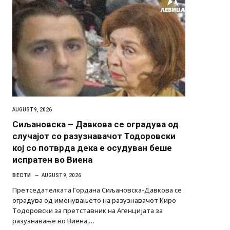
AUGUST 9, 2026
Сиљановска – Давкова се оградува од
случајот со разузнавачот Тодоровски
кој со потврда дека е осудуван беше
испратен во Виена
ВЕСТИ
AUGUST 9, 2026
Претседателката Гордана Сиљановска-Давкова се
оградува од именувањето на разузнавачот Киро
Тодоровски за претставник на Агенцијата за
разузнавање во Виена,…