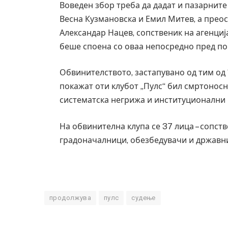
Воведен збор треба да дадат и пазарнит
Весна Кузмановска и Емил Митев, а прео
Александар Нацев, сопственик на агенциј
беше споена со оваа непосредно пред по
Обвинителството, застапувано од тим од 1
покажат оти клубот „Пулс“ бил смртоносн
систематска негрижа и институционални 
На обвинителна клупа се 37 лица – сопст
градоначалници, обезбедувачи и државн
продолжува
пулс
судење