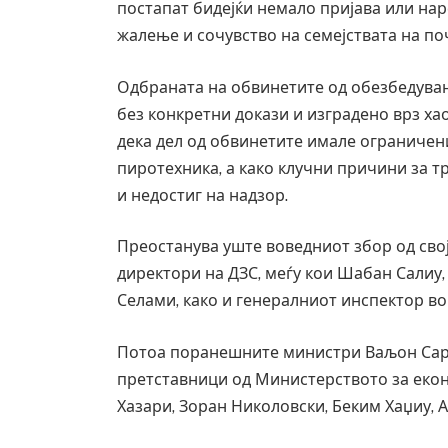
постапат бидејќи немало пријава или нар
Уште двајца починаа од
во главниот град на Рус
жалење и сочувство на семејствата на по
завиткан како роденден
AUGUST 2, 2026
Одбраната на обвинетите од обезбедува
без конкретни докази и изградено врз ха
дека дел од обвинетите имале ограничени
пиротехника, а како клучни причини за т
и недостиг на надзор.
Преостанува уште воведниот збор од сво
директори на ДЗС, меѓу кои Шабан Салиу
Селами, како и генералниот инспектор в
Потоа поранешните министри Ваљон Сара
претставници од Министерството за еко
Хазари, Зоран Николовски, Беким Хаџиу, 