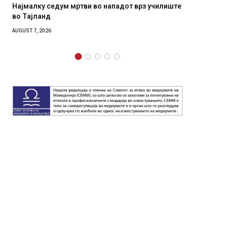
врз училиште
СОЗИС: Украинците повеќе им веруваат на
генералите отколку на Зеленски
AUGUST 7, 2026