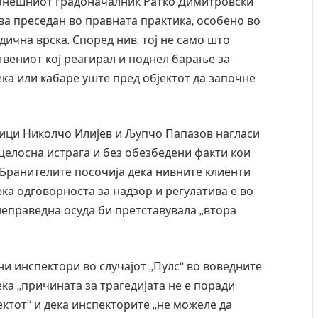
анешниот градоначалник Ратко Димитровски
ва преседан во правната практика, особено во
ична врска. Според нив, тој не само што
твениот кој реагирал и поднел барање за
ка или кабаре уште пред објектот да започне
ци Николчо Илијев и Љупчо Папазов нагласи
ецелосна истрага и без обезбедени факти кои
 Бранителите посочија дека нивните клиенти
ека одговорноста за надзор и регулатива е во
неправедна осуда би претставувала „втора
и инспектори во случајот „Пулс“ во воведните
ка „причината за трагедијата не е поради
ектот“ и дека инспекторите „не можеле да