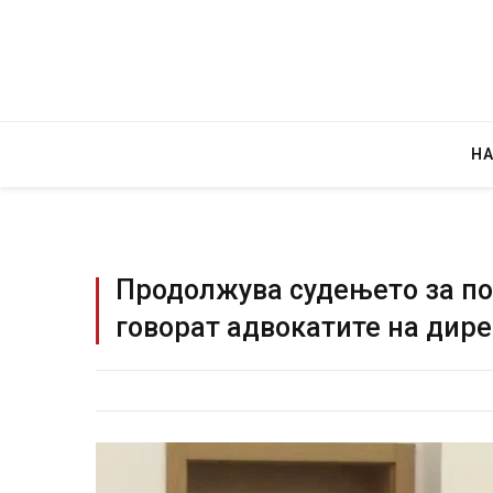
Н
Продолжува судењето за по
говорат адвокатите на дир
Уште двајца починаа од повре
во главниот град на Русуија –
завиткан како роденденски п
AUGUST 2, 2026