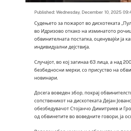
Published: Wednesday, December 10, 2025 09:
Судењето за пожарот во дискотеката „Пу
во Идризово откако на изминатото рочиш
обвинителната постапка, оценувајќи ја к
индивидуални дејствија.
Случајот, во кој загинаа 63 лица, а над 2
безбедносни мерки, со присуство на обви
новинари.
Досега воведен збор, покрај обвинителс
сопственикот на дискотеката Дејан Јова
обезбедувачот Стојанчо Димитриев и Гроз
од обвинетите во воведните говори, ја о