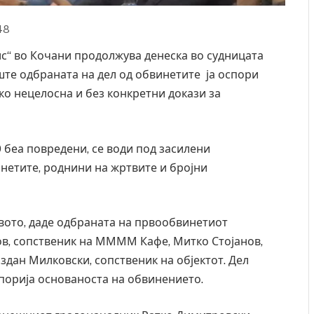
48
лс“ во Кочани продолжува денеска во судницата
те одбраната на дел од обвинетите ја оспори
ако нецелосна и без конкретни докази за
00 беа повредени, се води под засилени
нетите, роднини на жртвите и бројни
твото, даде одбраната на првообвинетиот
нов, сопственик на ММММ Кафе, Митко Стојанов,
дан Милковски, сопственик на објектот. Дел
спорија основаноста на обвинението.