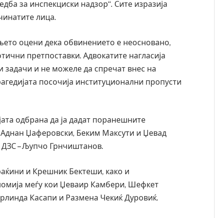
едба за инспекциски надзор“. Сите изразија
 повредите во ресторан
Најмалку седум мртви во нападот 
уија – експлозивот бил
во Тајланд
чинатите лица.
ски подарок
AUGUST 7, 2026
њето оцени дека обвинението е неосновано,
отични претпоставки. Адвокатите нагласија
 задачи и не можеле да спречат внес на
рагедијата посочија институционални пропусти
јата одбрана да ја дадат поранешните
, Аднан Џаферовски, Беким Максути и Џевад
о ДЗС – Љупчо Грнчиштанов.
ќини и Крешник Бектеши, како и
номија меѓу кои Џеваир Камбери, Шефкет
Арлинда Касапи и Размена Чекиќ Дуровиќ.