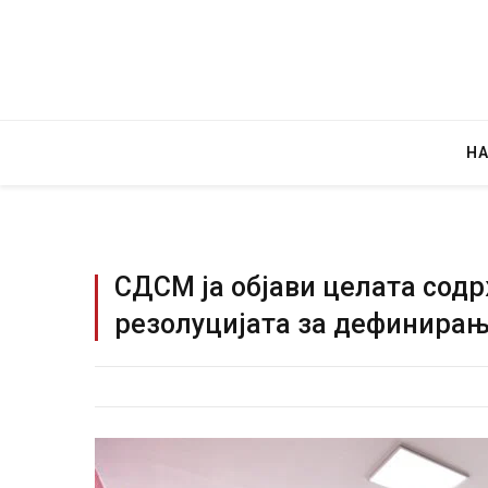
Н
СДСМ ја објави целата сод
резолуцијата за дефинирањ
Уште 
во гл
завит
AUGUST 