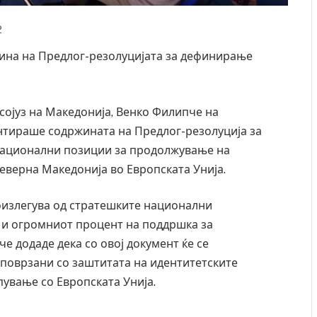
2
жина на Предлог-резолуцијата за дефинирање
сојуз на Македонија, Венко Филипче на
нтираше содржината на Предлог-резолуција за
национални позиции за продолжување на
еверна Македонија во Европската Унија.
роизлегува од стратешките национални
е и огромниот процент на поддршка за
е додаде дека со овој документ ќе се
 поврзани со заштитата на идентитетските
пување со Европската Унија.