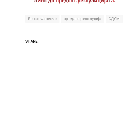
Линк до Предлог-резоулицијата.
Венко Филипче
предлог резолуција
СДСМ
SHARE.