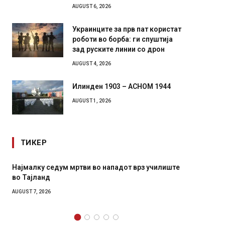
AUGUST 6, 2026
Украинците за прв пат користат
роботи во борба: ги спуштија
зад руските линии со дрон
AUGUST 4, 2026
Илинден 1903 – АСНОМ 1944
AUGUST 1, 2026
ТИКЕР
ку седум мртви во нападот врз училиште
СОЗИС: Украинцит
ланд
генералите откол
 2026
AUGUST 7, 2026