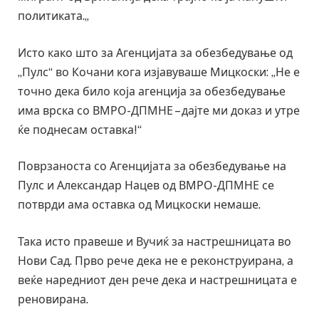
политиката.„
Исто како што за Агенцијата за обезбедување од
„Пулс“ во Кочани кога изјавуваше Мицкоски: „Не е
точно дека било која агенција за обезбедување
има врска со ВМРО-ДПМНЕ – дајте ми доказ и утре
ќе поднесам оставка!“
Поврзаноста со Агенцијата за обезбедување на
Пулс и Александар Нацев од ВМРО-ДПМНЕ се
потврди ама оставка од Мицкоски немаше.
Така исто правеше и Вучиќ за настрешницата во
Нови Сад. Прво рече дека не е реконструирана, а
веќе наредниот ден рече дека и настрешницата е
реновирана.