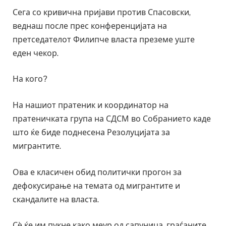
Сега со кривична пријави против Спасовски,
веднаш после прес конференцијата на
претседателот Филипче власта преземе уште
еден чекор.
На кого?
На нашиот пратеник и координатор на
пратеничката група на СДСМ во Собранието каде
што ќе биде поднесена Резолуцијата за
мигрантите.
Ова е класичен обид политички прогон за
дефокусирање на темата од мигрантите и
скандалите на власта.
Сè ќе им пукне како меур од сапуница, граѓаните