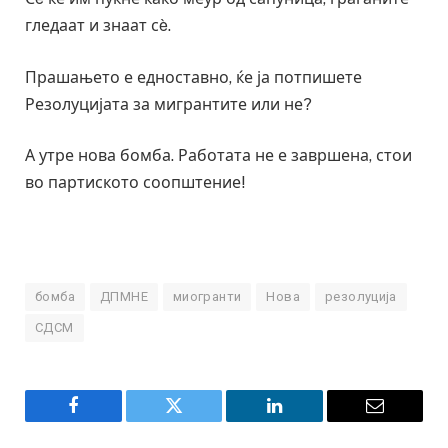
гледаат и знаат сè.
Прашањето е едноставно, ќе ја потпишете
Резолуцијата за мигрантите или не?
А утре нова бомба. Работата не е завршена, стои
во партиското соопштение!
бомба
ДПМНЕ
миогранти
Нова
резолуција
СДСМ
Facebook
Twitter
LinkedIn
Email