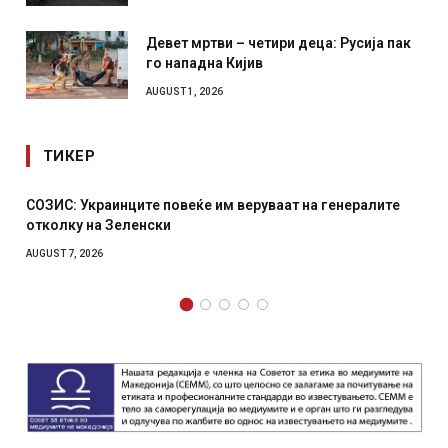
Девет мртви – четири деца: Русија пак
го нападна Кијив
AUGUST 1, 2026
ТИКЕР
ралите
Рачна бомба експлодира пред зграда во главниот
српски град – оштетени автомобили и локали
AUGUST 6, 2026