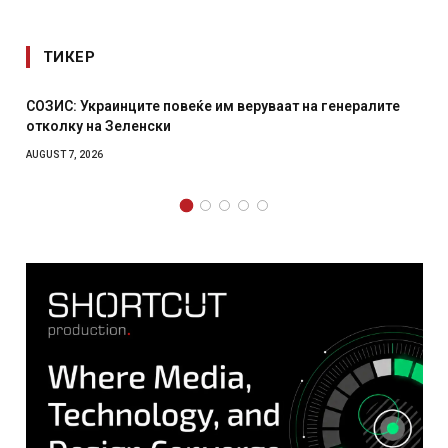
ТИКЕР
Рачна бомба експлодира пред зграда во главниот
српски град – оштетени автомобили и локали
AUGUST 6, 2026