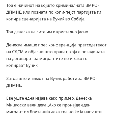
Тоа е начинот на којшто криминалната ВМРО-
ДПМНЕ, или позната по копи-пејст партијата ги
копира сценаријата на Вучиќ во Србија.
Тоа денеска на сите им е кристално јасно.
Денеска имаше прес конференција претседателот
на СДСМ и објасни што прават, која е позадината
на договорот за мигрантите но и како го
копираат Вучиќ.
Затоа што и тимот на Вучиќ работи за ВМРО-
ДПМНЕ.
Еве уште една изјава како пример. Денеска
Мицкоски вели дека „Ако се пронајде еден
мигрант од Британија дека трајно ќе ја напушти