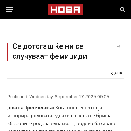
Се дотогаш ќе ни се
0
случуваат фемициди
УДАРНО
Published: Wednesday, September 17, 2025 09:05
Јована Тренчевска:
Кога општеството ја
игнорира родовата еднаквост, кога се бришат
зборовите родова еднаквост, родово базирано