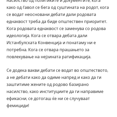
насилство од политиките и документите, кога
како од ѓавол се бега од суштината на родот, кога
се водат неосновани дебати дали родовата
еднаквост треба да биде општествен приоритет.
Кога родовата еднаквост се заменува со родова
идеологија. Кога се отвара дебата дали
Истанбулската Конвенција и понатаму ни е
потребна. Кога се отвара прашањето за
повлекување на нејзината ратификација.
Се додека вакви дебати се водат во општеството,
а не дебати како да одиме напред и како да ги
заштитиме жените од родово базирано
насилство, како институциите да ги направиме
ефикасни, се дотогаш ќе ни се случуваат
фемициди!