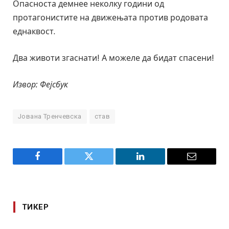
Опасноста демнее неколку години од
протагонистите на движењата против родовата
еднаквост.
Два животи згаснати! А можеле да бидат спасени!
Извор: Фејсбук
Јована Тренчевска
став
Facebook
Twitter
LinkedIn
Email
ТИКЕР