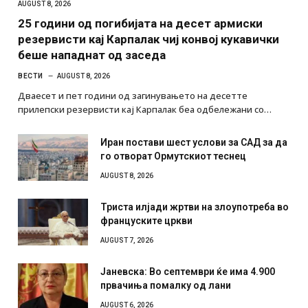
AUGUST 8, 2026
25 години од погибијата на десет армиски
резервисти кај Карпалак чиј конвој кукавички
беше нападнат од заседа
ВЕСТИ
AUGUST 8, 2026
Дваесет и пет години од загинувањето на десетте
прилепски резервисти кај Карпалак беа одбележани со…
Иран постави шест услови за САД за да
го отворат Ормутскиот теснец
AUGUST 8, 2026
Триста илјади жртви на злоупотреба во
француските цркви
AUGUST 7, 2026
Јаневска: Во септември ќе има 4.900
првачиња помалку од лани
AUGUST 6, 2026