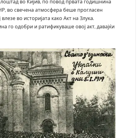
 плоштад во Кијив, по повод првата годишнина
НР, во свечена атмосфера беше прогласен
влезе во историјата како Акт на Злука.
на го одобри и ратификуваше овој акт, давајќи