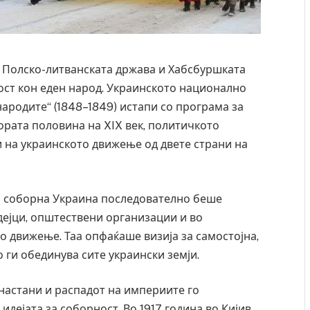
, Полско-литванската држава и Хабсбуршката
ост кон еден народ. Украинското национално
ародите“ (1848–1849) истапи со програма за
ората половина на XIX век, политичкото
и на украинското движење од двете страни на
за соборна Украина последователно беше
дејци, општествени организации и во
 движење. Таа опфаќаше визија за самостојна,
 ги обединува сите украински земји.
настани и распадот на империите го
дејата за соборност. Во 1917 година во Кијив