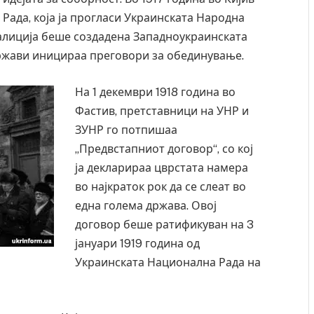
ада, која ја прогласи Украинската Народна
Галиција беше создадена Западноукраинската
ржави иницираа преговори за обединување.
На 1 декември 1918 година во
Фастив, претставници на УНР и
ЗУНР го потпишаа
„Предвстапниот договор“, со кој
ја декларираа цврстата намера
во најкраток рок да се слеат во
една голема држава. Овој
договор беше ратификуван на 3
јануари 1919 година од
Украинската Национална Рада на