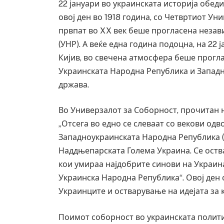
22 јануари во украинската историја обед
овој ден во 1918 година, со Четвртиот Ун
првпат во XX век беше прогласена незав
(УНР). А веќе една година подоцна, на 22
Кијив, во свечена атмосфера беше прогл
Украинската Народна Република и Запад
држава.
Во Универзалот за Соборност, прочитан 
„Отсега во едно се слеваат со векови од
Западноукраинската Народна Република (Г
Наддњепарската Голема Украина. Се оства
кои умираа најдобрите синови на Украин
Грција: Горат Парос, Андрос, Калимнос,
Украинска Народна Република“. Овој ден
JULY 30, 2026
Украинците и остварување на идејата за 
Поимот соборност во украинската полит