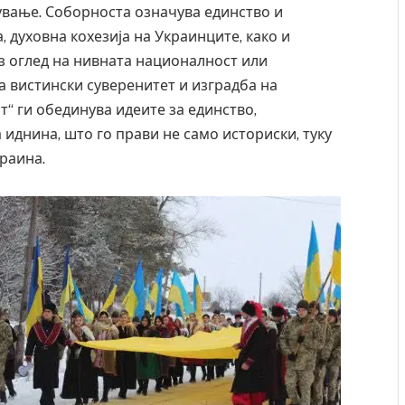
вање. Соборноста означува единство и
 духовна кохезија на Украинците, како и
ез оглед на нивната националност или
а вистински суверенитет и изградба на
“ ги обединува идеите за единство,
 иднина, што го прави не само историски, туку
раина.