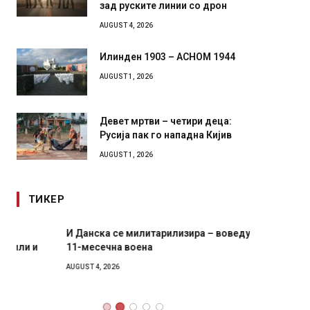
зад руските линии со дрон
AUGUST 4, 2026
Илинден 1903 – АСНОМ 1944
AUGUST 1, 2026
Девет мртви – четири деца:
Русија пак го нападна Кијив
AUGUST 1, 2026
ТИКЕР
И Данска се милитарилизира – воведува нова
Уште д
11-месечна воена
во глав
завитк
AUGUST 4, 2026
AUGUST 2,