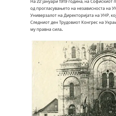
На 22 јануари 1919 година, на Софискиот
од прогласувањето на независноста на У
Универзалот на Директоријата на УНР, кој 
Следниот ден Трудовиот Конгрес на Украи
му правна сила
.