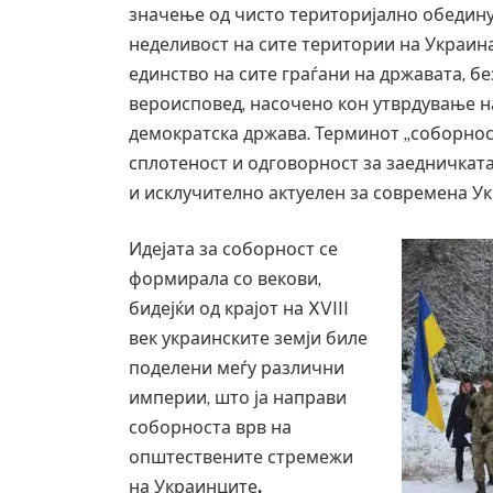
значење од чисто територијално обедину
неделивост на сите територии на Украина,
единство на сите граѓани на државата, б
вероисповед, насочено кон утврдување н
демократска држава. Терминот „соборност
сплотеност и одговорност за заедничката
и исклучително актуелен за современа Ук
Идејата за соборност се
формирала со векови,
бидејќи од крајот на XVIII
век украинските земји биле
поделени меѓу различни
империи, што ја направи
соборноста врв на
општествените стремежи
на Украинците
.