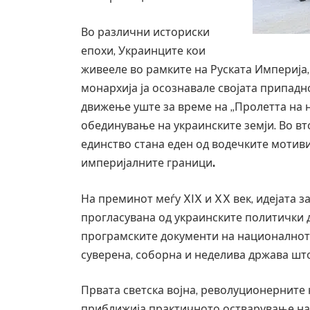
Во различни историски
епохи, Украинците кои
живееле во рамките на Руската Империја
монархија ја осознавале својата припадн
движење уште за време на „Пролетта на н
обединување на украинските земји. Во вт
единство стана еден од водечките мотив
империјалните граници
.
На преминот меѓу XIX и XX век, идејата 
прогласувана од украинските политички 
програмските документи на националното
суверена, соборна и неделива држава што
Првата светска војна, револуционерните 
приближија практичното остварување на и