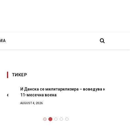
МА
ТИКЕР
И Данска се милитарилизира – воведува нова
Уште д
11-месечна воена
во глав
завитк
AUGUST 4, 2026
AUGUST 2,