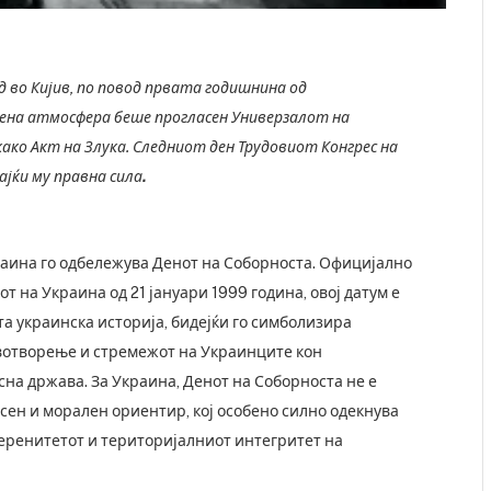
д во Кијив, по повод првата годишнина од
чена атмосфера беше прогласен Универзалот на
како Акт на Злука. Следниот ден Трудовиот Конгрес на
ајќи му правна сила
.
краина го одбележува Денот на Соборноста. Официјално
т на Украина од 21 јануари 1999 година, овој датум е
та украинска историја, бидејќи го симболизира
вотворење и стремежот на Украинците кон
на држава. За Украина, Денот на Соборноста не е
осен и морален ориентир, кој особено силно одекнува
уверенитетот и територијалниот интегритет на