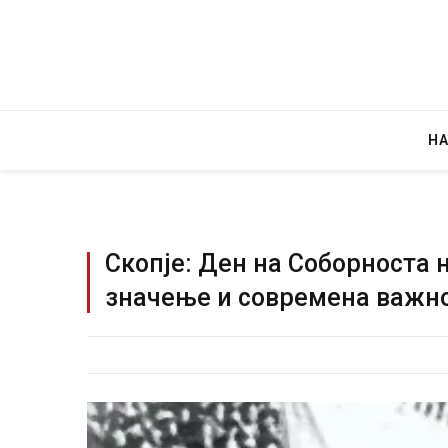
Н
Скопје: Ден на Соборноста н
значење и современа важн
Грција: Горат Парос, Андрос, Калимнос,
JULY 30, 2026