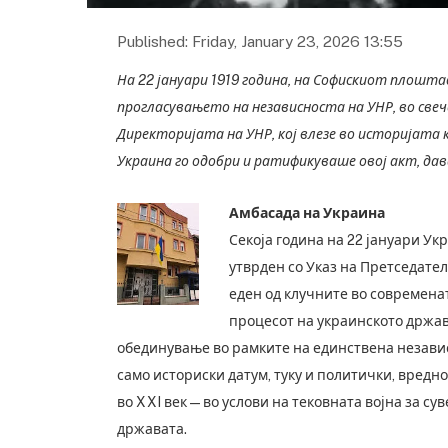
Published: Friday, January 23, 2026 13:55
На 22 јануари 1919 година, на Софискиот плошта
прогласувањето на независноста на УНР, во све
Директоријата на УНР, кој влезе во историјата 
Украина го одобри и ратификуваше овој акт, дав
Амбасада на Украина
Секоја година на 22 јануари У
утврден со Указ на Претседатело
еден од клучните во современа
процесот на украинското држа
обединување во рамките на единствена независ
само историски датум, туку и политички, вредн
во XXI век — во услови на тековната војна за с
државата.