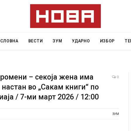
АСЛОВНА
ВЕСТИ
ЗУМ
УДАРНО
ИЗБОР
ТЕ
 промени – секоја жена има
0
 настан во „Сакам книги“ по
Уште двајца починаа од повредите во ресторан
аја / 7-ми март 2026 / 12:00
во главниот град на Русуија – експлозивот бил
завиткан како роденденски подарок
AUGUST 2, 2026
ЗУМ