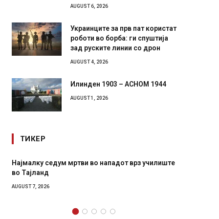
AUGUST 6, 2026
Украинците за прв пат користат
роботи во борба: ги спуштија
зад руските линии со дрон
AUGUST 4, 2026
Илинден 1903 – АСНОМ 1944
AUGUST 1, 2026
ТИКЕР
Најмалку седум мртви во нападот врз училиште
СОЗИС:
во Тајланд
генера
AUGUST 7, 2026
AUGUST 7,