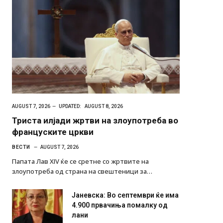
AUGUST 7, 2026
UPDATED:
AUGUST 8, 2026
Триста илјади жртви на злоупотреба во
француските цркви
ВЕСТИ
AUGUST 7, 2026
Папата Лав XIV ќе се сретне со жртвите на
злоупотреба од страна на свештеници за…
Јаневска: Во септември ќе има
4.900 првачиња помалку од
лани