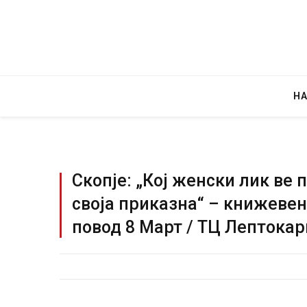
Н
Скопје: „Кој женски лик ве
своја приказна“ – книжевен
повод 8 Март / ТЦ Лептокари