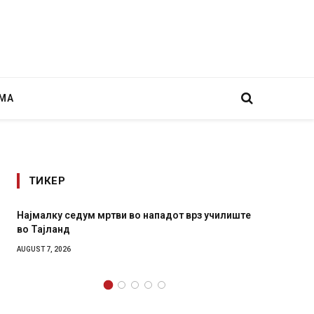
МА
ТИКЕР
Најмалку седум мртви во нападот врз училиште
СОЗИС:
во Тајланд
генера
AUGUST 7, 2026
AUGUST 7,