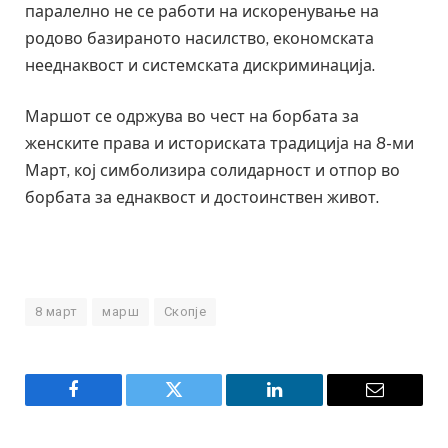
паралелно не се работи на искоренување на
родово базираното насилство, економската
нееднаквост и системската дискриминација.
Маршот се одржува во чест на борбата за
женските права и историската традиција на 8-ми
Март, кој симболизира солидарност и отпор во
борбата за еднаквост и достоинствен живот.
8 март
марш
Скопје
Facebook
Twitter
LinkedIn
Email