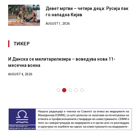
Девет мртви – четири деца: Русија пак
го нападна Кијив
AUGUST 1, 2026
ТИКЕР
И Данска се милитарилизира – воведува нова 11-
месечна воена
AUGUST 4, 2026