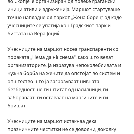
во Скопје, е организиран од повеќе граѓански
иницијативи и здруженија. Маршот стартуваше
точно напладне од паркот „Жена борец“ од каде
учесниците се упатија кон Градскиот парк и
бистата на Вера Јоциќ.
Учесниците на маршот носеа транспаренти со
пораката „Нема да нè снема“, како што велат
организаторите, ја изразува непоколебливата и
нужна борба на жените да опстојат во систем и
општество што ја загрозуваат нивната
безбедност, не ги штитат од насилници, ги
забораваат, ги оставаат на маргините и ги
бришат.
Учесниците на маршот истакнаа дека
празничните честитки не се доволни, доколку