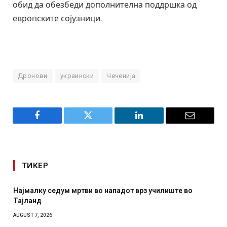
обид да обезбеди дополнителна поддршка од
европските сојузници.
Дронови
украински
Чеченија
Facebook
Twitter
LinkedIn
Email
ТИКЕР
врз училиште во
СОЗИС: Украинците повеќе им веруваа
отколку на Зеленски
AUGUST 7, 2026