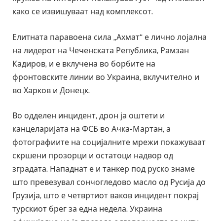
како се извишуваат над комплексот.
Елитната паравоена сила „Ахмат“ е лично лојална
на лидерот на Чеченската Република, Рамзан
Кадиров, и е вклучена во борбите на
фронтовските линии во Украина, вклучително и
во Харков и Донецк.
Во одделен инцидент, дрон ја оштети и
канцеларијата на ФСБ во Ачка-Мартан, а
фотографиите на социјалните мрежи покажуваат
скршени прозорци и остатоци надвор од
зградата. Нападнат е и танкер под руско знаме
што превезувал сончогледово масло од Русија до
Грузија, што е четвртиот ваков инцидент покрај
турскиот брег за една недела. Украина