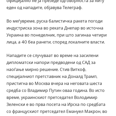
официјално не ја презеде одговорноста за ниту
еден од нападите, објавува Телеграф.
Во меѓувреме, руска балистичка ракета погоди
индустриска зона во реката Днепар во источна
Украина во понеделник, при што загинаа четири
лица, а 40 беа ранети, според локалните власти.
Нападите се случуваат во време на засилени
дипломатски напори предводени од САД за
наоѓање мирно решение. Стив Виткоф,
специјалниот претставник на Доналд Трамп,
пристигна во Москва вчера на неговата шеста
средба со Владимир Путин оваа година. Во исто
време, украинскиот претседател Володимир
Зеленски е во прва посета на Ирска по средбата
со францускиот претседател Емануел Макрон, во