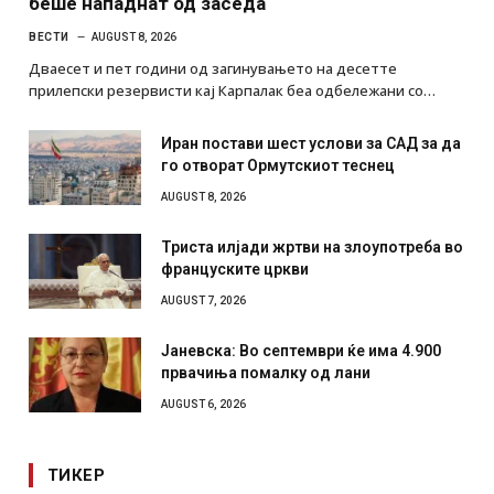
беше нападнат од заседа
ВЕСТИ
AUGUST 8, 2026
Дваесет и пет години од загинувањето на десетте
прилепски резервисти кај Карпалак беа одбележани со…
Иран постави шест услови за САД за да
го отворат Ормутскиот теснец
AUGUST 8, 2026
Триста илјади жртви на злоупотреба во
француските цркви
AUGUST 7, 2026
Јаневска: Во септември ќе има 4.900
првачиња помалку од лани
AUGUST 6, 2026
ТИКЕР