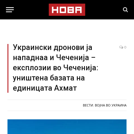
Украински дронови ја
0
нападнаа и Чеченија –
експлозии во Чеченија:
уништена базата на
единицата Ахмат
ВЕСТИ
,
ВОЈНА ВО УКРАИНА