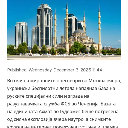
The Akhmad Kadyrov Mosque in Grozny - Chechnya, Russia
Published: Wednesday, December 3, 2025 11:44
Во очи на мировните преговори во Москва вчера,
украински беспилотни летала нападнаа база на
руските специјални сили и зграда на
разузнавачката служба ФСБ во Чеченија. Базата
на единицата Ахмат во Гудермес беше потресена
од силна експлозија вчера наутро, а снимките
кружеа на интернет покажуваа густ чад и пламен