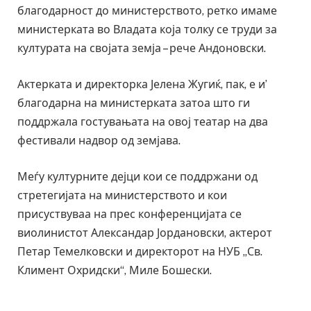
благодарност до министерството, ретко имаме
министерката во Владата која толку се труди за
културата на својата земја – рече Андоновски.
Актерката и директорка Јелена Жугиќ, пак, е и’
благодарна на министерката затоа што ги
поддржала гостувањата на овој театар на два
фестивали надвор од земјава.
Меѓу културните дејци кои се поддржани од
стретегијата на министерството и кои
присуствуваа на прес конференцијата се
виолинистот Александар Јордановски, актерот
Петар Темелковски и директорот на НУБ „Св.
Климент Охридски“, Миле Бошески.