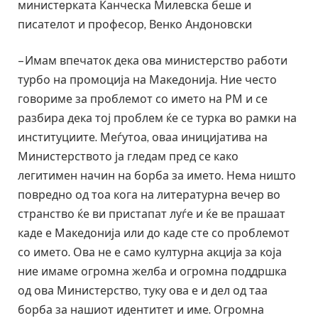
министeрката Канческа Милевска беше и
писателот и професор, Венко Андоновски
– Имам впечаток дека ова министерство работи
турбо на промоција на Македонија. Ние често
говориме за проблемот со името на РМ и се
разбира дека тој проблем ќе се турка во рамки на
институциите. Меѓутоа, оваа иницијатива на
Министерството ја гледам пред се како
легитимен начин на борба за името. Нема ништо
повредно од тоа кога на литературна вечер во
странство ќе ви пристапат луѓе и ќе ве прашаат
каде е Македонија или до каде сте со проблемот
со името. Ова не е само културна акција за која
ние имаме огромна желба и огромна поддршка
од ова Министерство, туку ова е и дел од таа
борба за нашиот идентитет и име. Огромна