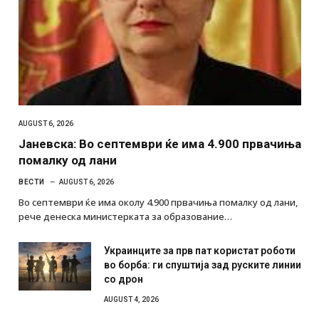
AUGUST 6, 2026
Јаневска: Во септември ќе има 4.900 првачиња
помалку од лани
ВЕСТИ
AUGUST 6, 2026
Во септември ќе има околу 4.900 првачиња помалку од лани,
рече денеска министерката за образование…
Украинците за прв пат користат роботи
во борба: ги спуштија зад руските линии
со дрон
AUGUST 4, 2026