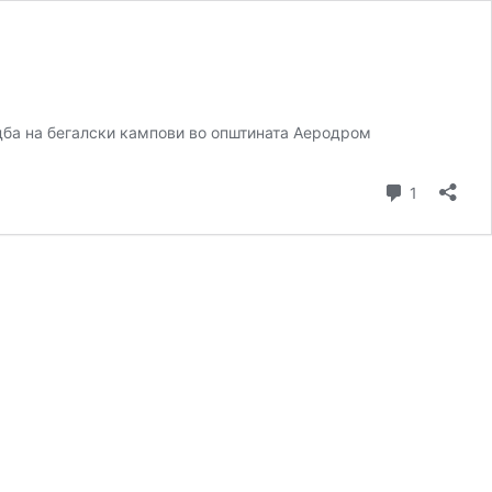
адба на бегалски кампови во општината Аеродром
Comment
1