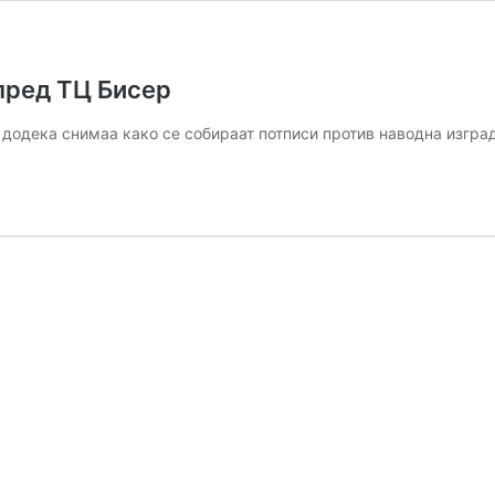
пред ТЦ Бисер
а додека снимаа како се собираат потписи против наводна изгр