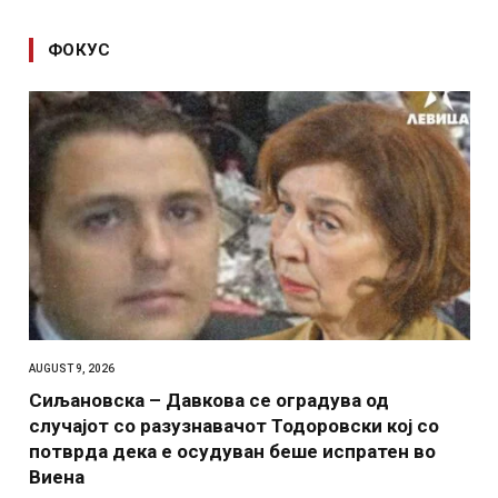
ФОКУС
AUGUST 9, 2026
Сиљановска – Давкова се оградува од
случајот со разузнавачот Тодоровски кој со
потврда дека е осудуван беше испратен во
Виена