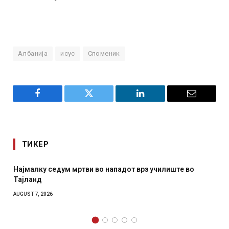
Албанија
исус
Споменик
Facebook
Twitter
LinkedIn
Email
ТИКЕР
Најмалку седум мртви во нападот врз училиште во
Тајланд
AUGUST 7, 2026