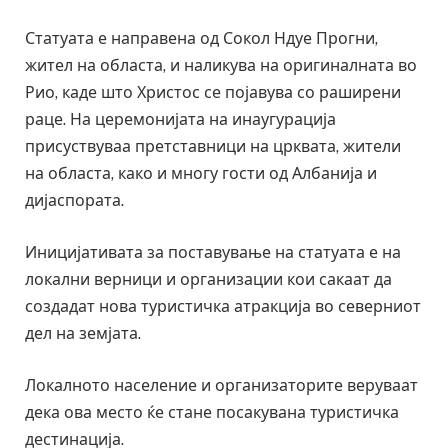
Статуата е направена од Сокол Ндуе Прогни,
жител на областа, и наликува на оригиналната во
Рио, каде што Христос се појавува со раширени
раце. На церемонијата на инаугурација
присуствуваа претставници на црквата, жители
на областа, како и многу гости од Албанија и
дијаспората.
Иницијативата за поставување на статуата е на
локални верници и организации кои сакаат да
создадат нова туристичка атракција во северниот
дел на земјата.
Локалното население и организаторите веруваат
дека ова место ќе стане посакувана туристичка
дестинација.