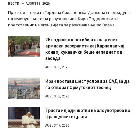
ВЕСТИ
AUGUST 9, 2026
Претседателката Гордана Сиљановска-Давкова се оградува
од именувањето на разузнавачот Киро Тодоровски за
претставник на Агенцијата за разузнавање во Виена,…
25 години од погибијата на десет
армиски резервисти кај Карпалак чиј
конвој кукавички беше нападнат од
заседа
AUGUST 8, 2026
Иран постави шест услови за САД за да
го отворат Ормутскиот теснец
AUGUST 8, 2026
Триста илјади жртви на злоупотреба во
француските цркви
AUGUST 7, 2026