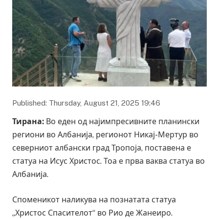
Published: Thursday, August 21, 2025 19:46
Тирана
:
Во еден од најимпресивните планински
региони во Албанија, регионот Никај-Мертур во
северниот албански град Тропоја, поставена е
статуа на Исус Христос. Тоа е прва ваква статуа во
Албанија.
Споменикот наликува на познатата статуа
„Христос Спасителот“ во Рио де Жанеиро.