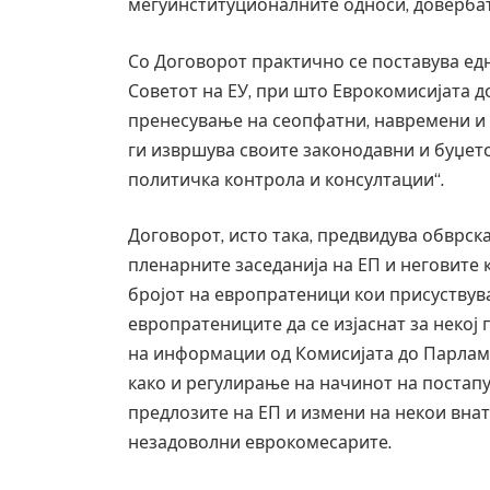
меѓуинституционалните односи, довербат
Со Договорот практично се поставува ед
Советот на ЕУ, при што Еврокомисијата д
пренесување на сеопфатни, навремени и
ги извршува своите законодавни и буџетс
политичка контрола и консултации“.
Договорот, исто така, предвидува обврск
пленарните заседанија на ЕП и неговите
бројот на европратеници кои присуствува
европратениците да се изјаснат за некој
на информации од Комисијата до Парламе
како и регулирање на начинот на постап
Уште двајца починаа од повреди
во главниот град на Русуија – е
предлозите на ЕП и измени на некои вна
завиткан како роденденски под
незадоволни еврокомесарите.
AUGUST 2, 2026