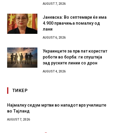
AUGUST 7, 2026
Јаневска: Во септември ќе има
4.900 првачиња помалку од
лани
AUGUST 6, 2026
Украинците за прв пат користат
роботи во борба: ги спуштија
зад руските линии со дрон
AUGUST 4, 2026
ТИКЕР
лиште
СОЗИС: Украинците повеќе им веруваат на
генералите отколку на Зеленски
AUGUST 7, 2026