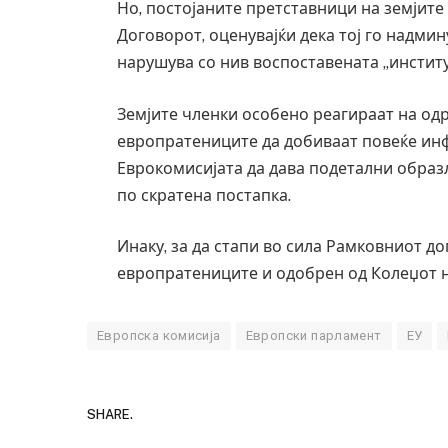
Но, постојаните претставници на земјите
Договорот, оценувајќи дека тој го надмин
нарушува со нив воспоставената „инстит
Земјите членки особено реагираат на од
европратениците да добиваат повеќе ин
Еврокомисијата да дава подетални образ
по скратена постапка.
Инаку, за да стапи во сила Рамковниот до
европратениците и одобрен од Колеџот н
Европска комисија
Европски парламент
ЕУ
SHARE.