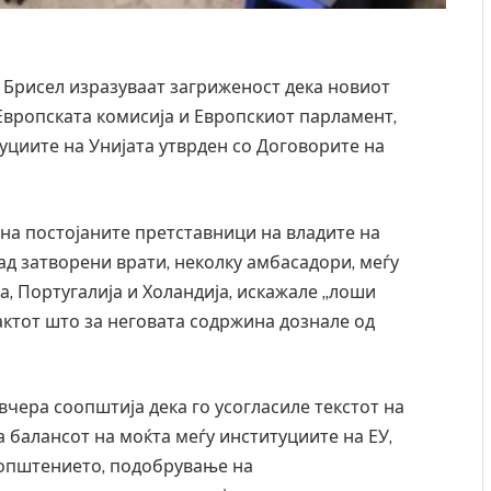
 Брисел изразуваат загриженост дека новиот
Европската комисија и Европскиот парламент,
уциите на Унијата утврден со Договорите на
на постојаните претставници на владите на
зад затворени врати, неколку амбасадори, меѓу
ја, Португалија и Холандија, искажале „лоши
актот што за неговата содржина дознале од
чера соопштија дека го усогласиле текстот на
 балансот на моќта меѓу институциите на ЕУ,
соопштението, подобрување на