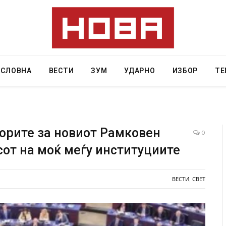
АСЛОВНА
ВЕСТИ
ЗУМ
УДАРНО
ИЗБОР
ТЕ
орите за новиот Рамковен
0
сот на моќ меѓу институциите
о ресторан
Најмалку седум мртви во нападот врз училишт
озивот бил
во Тајланд
ВЕСТИ
,
СВЕТ
AUGUST 7, 2026