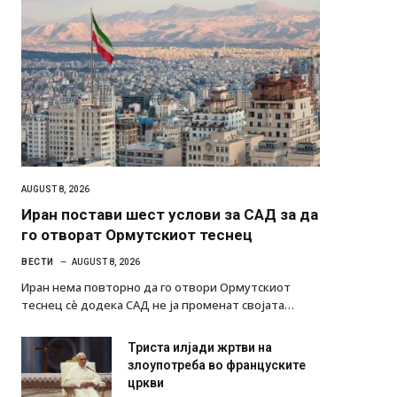
AUGUST 8, 2026
Иран постави шест услови за САД за да
го отворат Ормутскиот теснец
ВЕСТИ
AUGUST 8, 2026
Иран нема повторно да го отвори Ормутскиот
теснец сè додека САД не ја променат својата…
Триста илјади жртви на
злоупотреба во француските
цркви