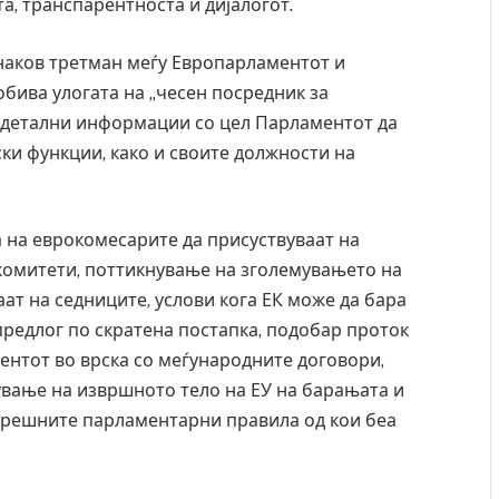
а, транспарентноста и дијалогот.
наков третман меѓу Европарламентот и
обива улогата на „чесен посредник за
 детални информации со цел Парламентот да
ки функции, како и своите должности на
а на еврокомесарите да присуствуваат на
 комитети, поттикнување на зголемувањето на
ат на седниците, услови кога ЕК може да бара
 предлог по скратена постапка, подобар проток
нтот во врска со меѓународните договори,
ување на извршното тело на ЕУ на барањата и
те во ресторан
Најмалку седум мртви во нападот врз учи
ксплозивот бил
во Тајланд
трешните парламентарни правила од кои беа
арок
AUGUST 7, 2026