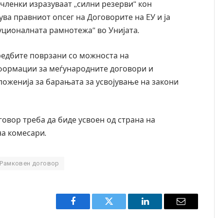
 членки изразуваат „силни резерви“ кон
ува правниот опсег на Договорите на ЕУ и ја
уционалната рамнотежа“ во Унијата.
редбите поврзани со можноста на
формации за меѓународните договори и
ложенија за барањата за усвојување на закони
говор треба да биде усвоен од страна на
а комесари.
Рамковен договор
Facebook
Twitter
LinkedIn
Email