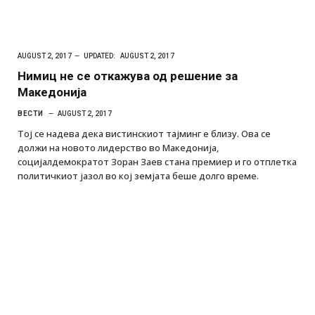
AUGUST 2, 2017
UPDATED:
AUGUST 2, 2017
Нимиц не се откажува од решение за
Македонија
ВЕСТИ
AUGUST 2, 2017
Тој се надева дека вистинскиот тајминг е близу. Ова се
должи на новото лидерство во Македонија,
социјалдемократот Зоран Заев стана премиер и го отплетка
политичкиот јазол во кој земјата беше долго време.