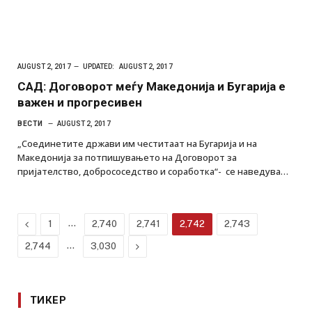
AUGUST 2, 2017
UPDATED:
AUGUST 2, 2017
САД: Договорот меѓу Македонија и Бугарија е
важен и прогресивен
ВЕСТИ
AUGUST 2, 2017
„Соединетите држави им честитаат на Бугарија и на
Македонија за потпишувањето на Договорот за
пријателство, добрососедство и соработка“- се наведува…
Previous
…
1
2,740
2,741
2,742
2,743
…
Next
2,744
3,030
ТИКЕР