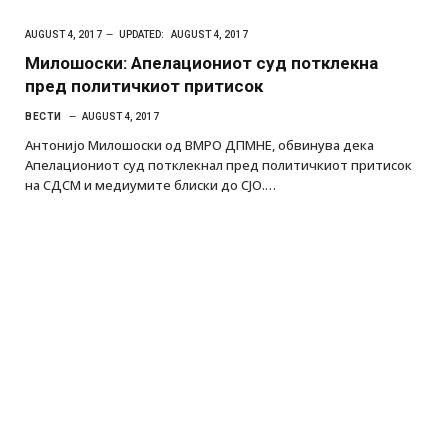
AUGUST 4, 2017
UPDATED:
AUGUST 4, 2017
Милошоски: Апелациониот суд потклекна
пред политичкиот притисок
ВЕСТИ
AUGUST 4, 2017
Антонијо Милошоски од ВМРО ДПМНЕ, обвинува дека
Апелациониот суд потклекнал пред политичкиот притисок
на СДСМ и медиумите блиски до СЈО.…