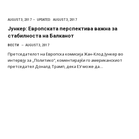
AUGUST 3, 2017
UPDATED:
AUGUST 3, 2017
Јункер: Европската перспектива важна за
стабилноста на Балканот
ВЕСТИ
AUGUST 3, 2017
Претседателот на Европска комисија Жан-Клод Јункер во
интервју за „Политико“, коментирајќи го американскиот
претседател Доналд Трамп, дека ЕУ може да…