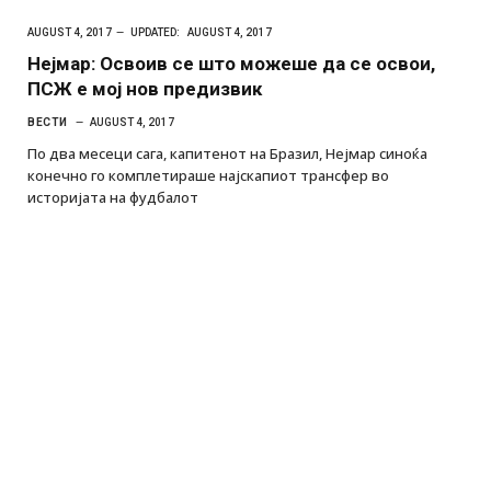
AUGUST 4, 2017
UPDATED:
AUGUST 4, 2017
Нејмар: Освоив се што можеше да се освои,
ПСЖ е мој нов предизвик
ВЕСТИ
AUGUST 4, 2017
По два месеци сага, капитенот на Бразил, Нејмар синоќа
конечно го комплетираше најскапиот трансфер во
историјата на фудбалот