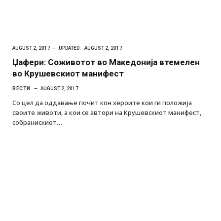
AUGUST 2, 2017
UPDATED:
AUGUST 2, 2017
Џафери: Соживотот во Македонија втемелен
во Крушевскиот манифест
ВЕСТИ
AUGUST 2, 2017
Со цел да оддавање почит кон хероите кои ги положија
своите животи, а кои се автори на Крушевскиот манифест,
собранискиот…