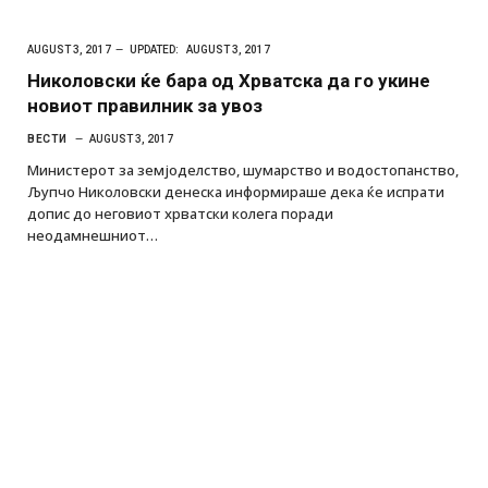
AUGUST 3, 2017
UPDATED:
AUGUST 3, 2017
Николовски ќе бара од Хрватска да го укине
новиот правилник за увоз
ВЕСТИ
AUGUST 3, 2017
Министерот за земјоделство, шумарство и водостопанство,
Љупчо Николовски денеска информираше дека ќе испрати
допис до неговиот хрватски колега поради
неодамнешниот…