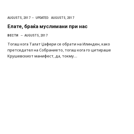
AUGUST 5, 2017
UPDATED:
AUGUST 5, 2017
Елате, браќа муслимани при нас
ВЕСТИ
AUGUST 5, 2017
Тогаш кога Талат Џафери се обрати на Илинден, како
претседател на Собранието, тогаш кога го цитираше
Крушевскиот манифест, да, токму…