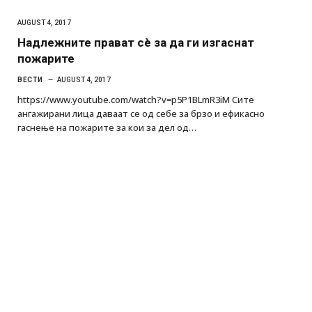
AUGUST 4, 2017
Надлежните прават сè за да ги изгаснат
пожарите
ВЕСТИ
AUGUST 4, 2017
https://www.youtube.com/watch?v=p5P1BLmR3iM Сите
ангажирани лица даваат се од себе за брзо и ефикасно
гаснење на пожарите за кои за дел од…