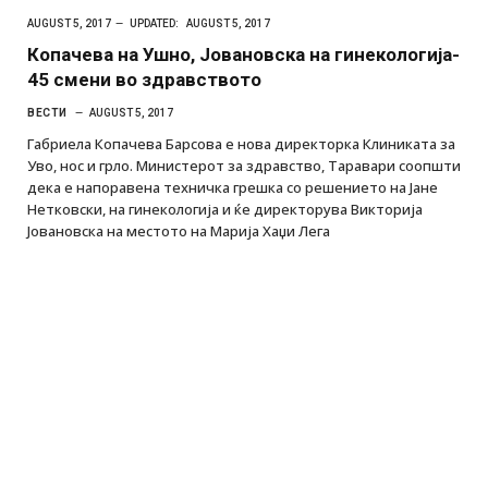
AUGUST 5, 2017
UPDATED:
AUGUST 5, 2017
Копачева на Ушно, Јовановска на гинекологија-
45 смени во здравството
ВЕСТИ
AUGUST 5, 2017
Габриела Копачева Барсова е нова директорка Клиниката за
Уво, нос и грло. Министерот за здравство, Таравари соопшти
дека е напоравена техничка грешка со решението на Јане
Нетковски, на гинекологија и ќе директорува Викторија
Јовановска на местото на Марија Хаџи Лега