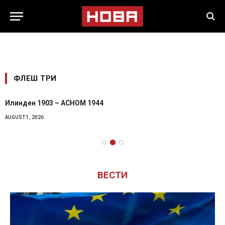
ФЛЕШ ТРИ
Девет мртви – четири деца: Русија пак го нападна Кијив
AUGUST 1, 2026
ВЕСТИ