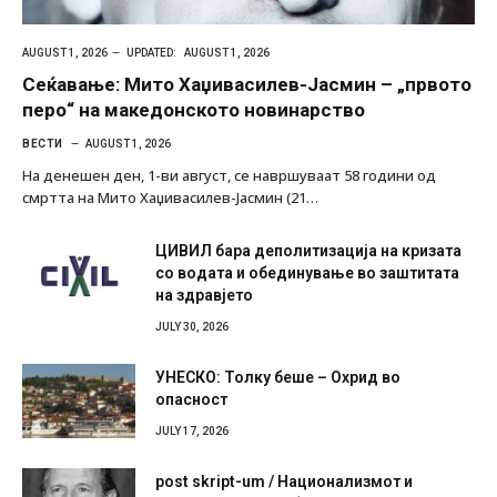
AUGUST 1, 2026
UPDATED:
AUGUST 1, 2026
Сеќавање: Мито Хаџивасилев-Јасмин – „првото
перо“ на македонското новинарство
ВЕСТИ
AUGUST 1, 2026
На денешен ден, 1-ви август, се навршуваат 58 години од
смртта на Мито Хаџивасилев-Јасмин (21…
ЦИВИЛ бара деполитизација на кризата
со водата и обединување во заштитата
на здравјето
JULY 30, 2026
УНЕСКО: Толку беше – Охрид во
опасност
JULY 17, 2026
post skript-um / Национализмот и