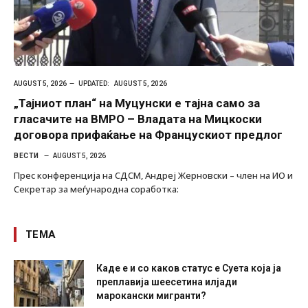
AUGUST 5, 2026
UPDATED:
AUGUST 5, 2026
„Тајниот план“ на Муцунски е тајна само за
гласачите на ВМРО – Владата на Мицкоски
договора прифаќање на Францускиот предлог
ВЕСТИ
AUGUST 5, 2026
Прес конференција на СДСМ, Андреј Жерновски – член на ИО и
Секретар за меѓународна соработка:
ТЕМА
Каде е и со каков статус е Суета која ја
преплавија шеесетина илјади
марокански мигранти?