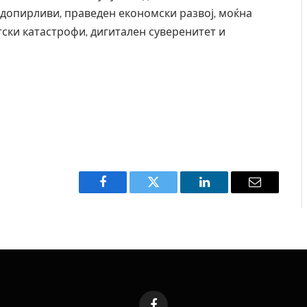
недопирливи, праведен економски развој, моќна
ски катастрофи, дигитален суверенитет и
Рачна бомба експлодира пред зграда во
И Д
главниот српски град – оштетени автомобили и
11-
локали
AUGU
AUGUST 6, 2026
Facebook
Twitter
LinkedIn
Email