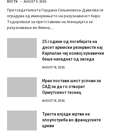
ВЕСТИ
AUGUST 9, 2026
Претседателката Гордана Сиљановска-Давкова се
оградува од именувањето на разузнавачот Киро
Тодоровски за претставник на Агенцијата за
разузнавање во Виена,…
25 години од погибијата на
десет армиски резервисти кај
Карпалак чиј конвој кукавички
беше нападнат од заседа
AUGUST 8, 2026
Иран постави шест услови за
САД за да го отворат
Ормутскиот теснец
AUGUST 8, 2026
Триста илјади жртви на
злоупотреба во француските
цркви