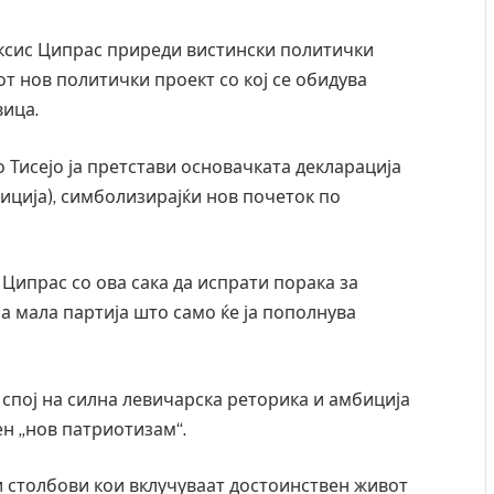
сис Ципрас приреди вистински политички
от нов политички проект со кој се обидува
вица.
 Тисејо ја претстави основачката декларација
лиција), симболизирајќи нов почеток по
 Ципрас со ова сака да испрати порака за
а мала партија што само ќе ја пополнува
спој на силна левичарска реторика и амбиција
н „нов патриотизам“.
и столбови кои вклучуваат достоинствен живот