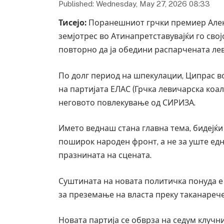
Published: Wednesday, May 27, 2026 08:33
Тисејо
:
Поранешниот грчки премиер Алек
земјотрес во Атинапретставувајќи го свој
повторно да ја обедини распарчената ле
По долг период на шпекулации, Ципрас во
на партијата ЕЛАС (Грчка левичарска коа
неговото повлекување од СИРИЗА.
Името веднаш стана главна тема, бидејќи
поширок народен фронт, а не за уште едн
празнината на сцената.
Суштината на новата политичка понуда е 
за преземање на власта преку таканарече
Новата партија се обврза на седум клучн