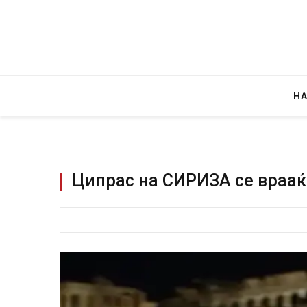
Н
Ципрас на СИРИЗА се враа
ште
СОЗИС: Украинците повеќе им веруваат на
Ра
генералите отколку на Зеленски
гл
ло
AUGUST 7, 2026
AUG