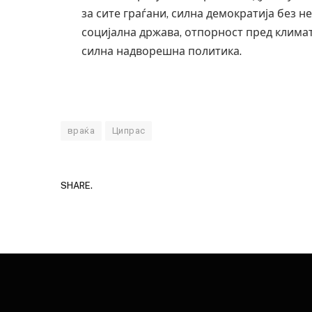
за сите граѓани, силна демократија без 
социјална држава, отпорност пред климат
силна надворешна политика.
врз училиште
СОЗИС: Украинците повеќе им веруваат на
генералите отколку на Зеленски
AUGUST 7, 2026
враќа
Ципрас
SHARE.