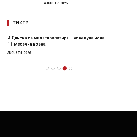
AUGUST 7, 2026
ТИКЕР
анска се милитарилизира – воведува нова
Уште двајца п
месечна воена
во главниот гр
завиткан како
ST 4, 2026
AUGUST 2, 2026