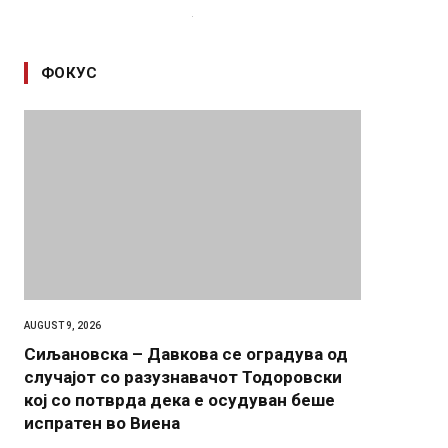
ФОКУС
AUGUST 9, 2026
Сиљановска – Давкова се оградува од
случајот со разузнавачот Тодоровски
кој со потврда дека е осудуван беше
испратен во Виена