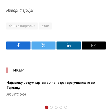
Извор: Фејсбук
бошко нацевски
став
Facebook
Twitter
LinkedIn
Email
ТИКЕР
 во нападот врз училиште во
СОЗИС: Украинците повеќе
отколку на Зеленски
AUGUST 7, 2026