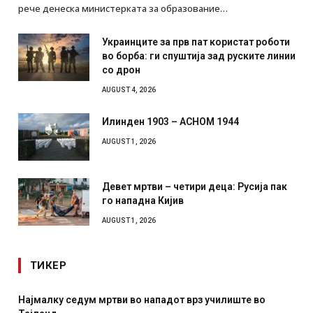
рече денеска министерката за образование…
Украинците за прв пат користат роботи
во борба: ги спуштија зад руските линии
со дрон
AUGUST 4, 2026
Илинден 1903 – АСНОМ 1944
AUGUST 1, 2026
Девет мртви – четири деца: Русија пак
го нападна Кијив
AUGUST 1, 2026
ТИКЕР
у седум мртви во нападот врз училиште во
СОЗИС: Укра