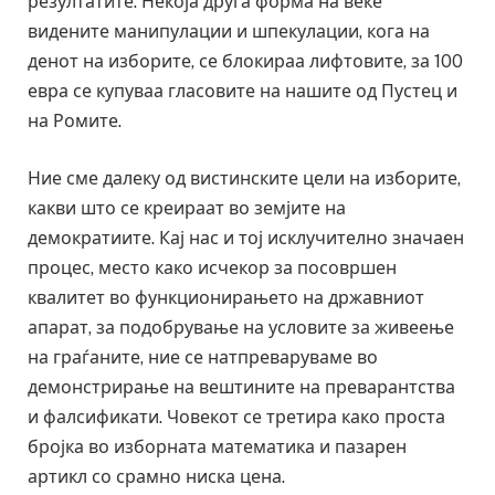
резултатите. Некоја друга форма на веќе
видените манипулации и шпекулации, кога на
денот на изборите, се блокираа лифтовите, за 100
евра се купуваа гласовите на нашите од Пустец и
на Ромите.
Ние сме далеку од вистинските цели на изборите,
какви што се креираат во земјите на
демократиите. Кај нас и тој исклучително значаен
процес, место како исчекор за посовршен
квалитет во функционирањето на државниот
апарат, за подобрување на условите за живеење
на граѓаните, ние се натпреваруваме во
демонстрирање на вештините на преварантства
и фалсификати. Човекот се третира како проста
бројка во изборната математика и пазарен
артикл со срамно ниска цена.