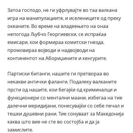
Затоа господо, не ги уфрлувајте во таа валкана
игра на манипулациите, и иселениците од преку
океаните. Во време на владеењето на онаа
непогода Љубчо Георгиевски, се испраќаа
емисари, кои формираа комитски гнезда,
промовираа војводи и надвојводи на
континентот на Абориџините и кенгурите.
Партиски битанги, нашите ги претвораа во
некакви антички фаланги. Подалеку валканите
прсти од нашите, кои бегајќи од криминалци и
функционери со ментални маани, избегаа на тие
далечни меридијани, понесувајќи со себе печал и
тешки душевни рани. Тие сонуваат за Македонија
каква што вие не сте во состојба и да ја
замислите.