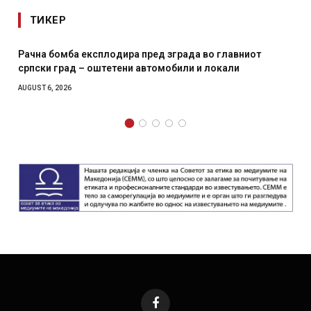
ТИКЕР
вниот
И Данска се милитарилизира – воведува нова 11
и
месечна воена
AUGUST 4, 2026
Facebook