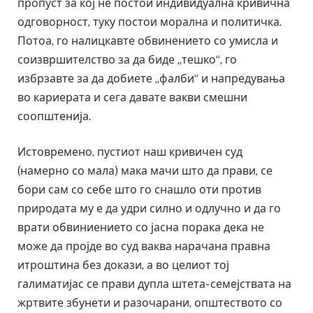
пропуст за кој не постои индивидуална кривична
одговорност, туку постои морална и политичка.
Потоа, го налицкавте обвинението со умисла и
соизвршителство за да биде „тешко“, го
избрзавте за да добиете „фалби“ и напредувања
во кариерата и сега давате вакви смешни
соопштенија.
Истовремено, пустиот наш кривичен суд
(намерно со мала) мака мачи што да прави, се
бори сам со себе што го снашло оти против
природата му е да удри силно и одлучно и да го
врати обвиниението со јасна порака дека не
може да пројде во суд ваква нарачана правна
итроштина без докази, а во целиот тој
галиматијас се прави дупла штета- семејствата на
жртвите збунети и разочарани, општеството со