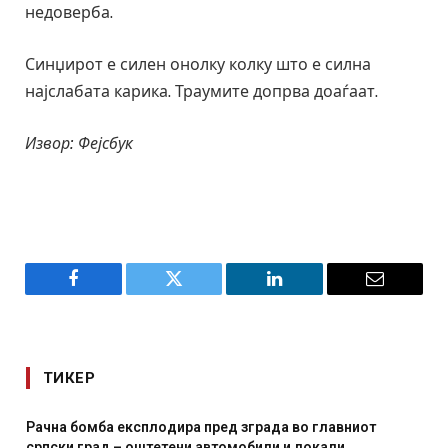
недоверба.
Синџирот е силен онолку колку што е силна
најслабата карика. Траумите допрва доаѓаат.
Извор: Фејсбук
Facebook
Twitter
LinkedIn
Email
ТИКЕР
И Данска се милитарилизира – воведува нова 11-
месечна воена