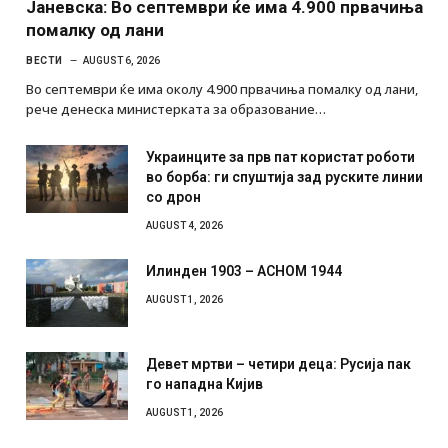
Јаневска: Во септември ќе има 4.900 првачиња
помалку од лани
ВЕСТИ
AUGUST 6, 2026
Во септември ќе има околу 4.900 првачиња помалку од лани,
рече денеска министерката за образование…
Украинците за прв пат користат роботи
во борба: ги спуштија зад руските линии
со дрон
AUGUST 4, 2026
Илинден 1903 – АСНОМ 1944
AUGUST 1, 2026
Девет мртви – четири деца: Русија пак
го нападна Кијив
AUGUST 1, 2026