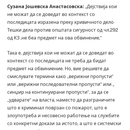
Сузана Јошевска Анастасовска:
„Дејствија кои
не можат да се доведат во контекст со
последицата изразена преку кривичното дело
Тешки дела против општата сигурност од чл.292
од КЗ ,не беа предмет на ова обвинение,“
Така е, дејствија кои не можат да се доведат во
контекст со последицата не треба да бидат
предмет на обвиниение. Но, вие решивте да
смислувате термини како „верижни пропусти“
или „верижни последователни пропусти“ или „
синџир на континуирани пропусти“, за да се
„удварате“ на власта, наместо да разграничите
што е криминал поврзан со пожарот, што е
злоупотреба и несовесно работење на службите
со конкретни докази за истото, а што е системски