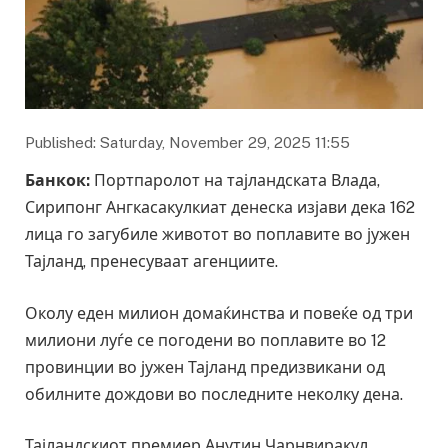
Published: Saturday, November 29, 2025 11:55
Банкок:
Портпаролот на тајландската Влада,
Сирипонг Ангкасакулкиат денеска изјави дека 162
лица го загубиле животот во поплавите во јужен
Тајланд, пренесуваат агенциите.
Околу еден милион домаќинства и повеќе од три
милиони луѓе се погодени во поплавите во 12
провинции во јужен Тајланд предизвикани од
обилните дождови во последните неколку дена.
Тајландскиот премиер Анутин Чарнвиракул