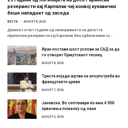
резервисти кај Карпалак чиј конвој кукавички
беше нападнат од заседа
ВЕСТИ
AUGUST 8, 2026
Дваесет и пет години од загинувањето на десетте
прилепски резервисти кај Карпалак беа одбележани со…
Иран постави шест услови за САД за да
го отворат Ормутскиот теснец
AUGUST 8, 2026
Триста илјади жртви на злоупотреба во
француските цркви
AUGUST 7, 2026
Јаневска: Во септември ќе има 4.900
првачиња помалку од лани
AUGUST 6, 2026