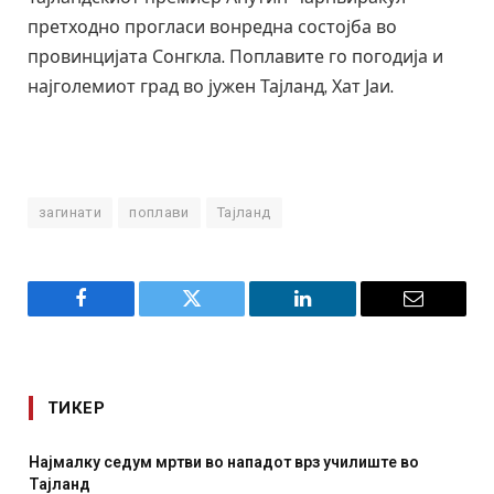
претходно прогласи вонредна состојба во
провинцијата Сонгкла. Поплавите го погодија и
најголемиот град во јужен Тајланд, Хат Јаи.
загинати
поплави
Тајланд
Facebook
Twitter
LinkedIn
Email
ТИКЕР
Најмалку седум мртви во нападот врз училиште во
Тајланд