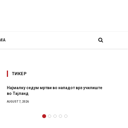
МА
ТИКЕР
ви во нападот врз училиште
СОЗИС: Украинците повеќе им 
генералите отколку на Зеленс
AUGUST 7, 2026