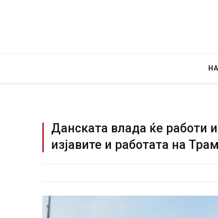
Н
Данската влада ќе работи и
изјавите и работата на Тра
Уште два
во главн
завиткан
AUGUST 2, 2