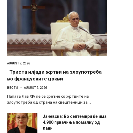
AUGUST 7, 2026
Триста илјади жртви на злоупотреба
во француските цркви
ВЕСТИ
AUGUST 7, 2026
Папата Лав XIV ќе се сретне со жртвите на
злоупотреба од страна на свештеници за…
Јаневска: Во септември ќе има
4.900 првачиња помалку од
лани