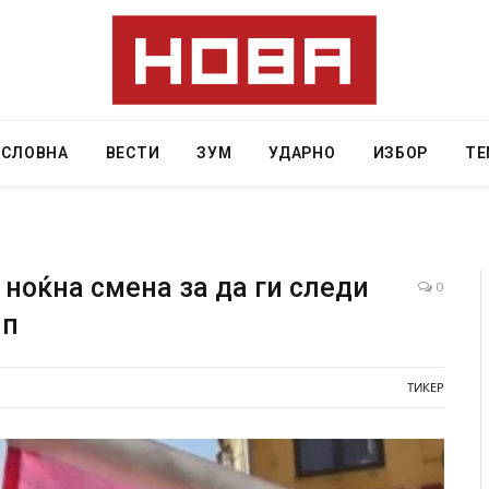
АСЛОВНА
ВЕСТИ
ЗУМ
УДАРНО
ИЗБОР
ТЕ
 ноќна смена за да ги следи
0
мп
јца починаа од повредите во ресторан
Најмалку седум мрт
иот град на Русуија – експлозивот бил
во Тајланд
 како роденденски подарок
ТИКЕР
AUGUST 7, 2026
026