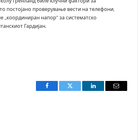
околу Гренланд биле клучни фактори за
то постојано проверување вести на телефони,
е „координиран напор“ за систематско
танскиот Гардијан.
Facebook
Twitter
LinkedIn
Email
Уште двајца починаа од повредите во ресторан
Најмалку 
во главниот град на Русуија – експлозивот бил
во Тајлан
завиткан како роденденски подарок
AUGUST 7, 202
AUGUST 2, 2026