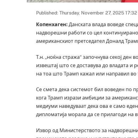
Published: Thursday, November 27, 2025 17:32
Копенхаген:
Данската влада воведе спец
надворешни работи со цел континуирано 
американскиот претседател Доналд Трам
Т.н. „ноќна стража“ започнува секој ден в
извештај што се доставува до владата и 
на тоа што Трамп кажал или направил во 
Се смета дека системот бил воведен по п
кога Трамп изрази амбиции за американс
медиуми наведуваат дека ова е само еден
дипломатија морала да се прилагоди на 
Извор од Министерството за надворешни 