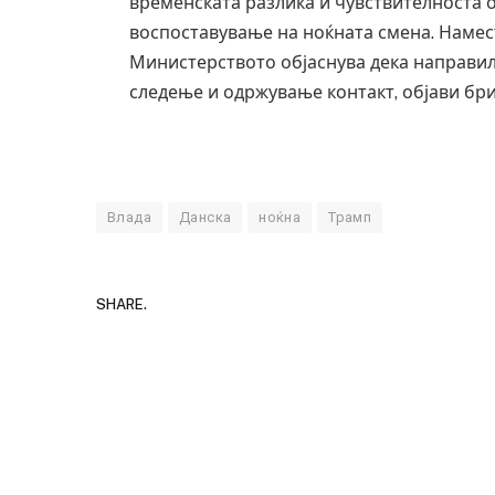
временската разлика и чувствителноста 
воспоставување на ноќната смена. Намес
Министерството објаснува дека направил
следење и одржување контакт, објави бри
Влада
Данска
ноќна
Трамп
SHARE.