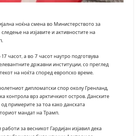
ијална ноќна смена во Министерството за
следење на изјавите и активностите на
п.
о 17 часот, а во 7 часот наутро подготвува
релевантните државни институции, со преглед
текот на ноќта според европско време.
ролетниот дипломатски спор околу Гренланд,
ка контрола врз арктичкиот остров. Данските
 од примерите за тоа како данската
вториот мандат на Трамп.
работи за весникот Гардијан изјавил дека