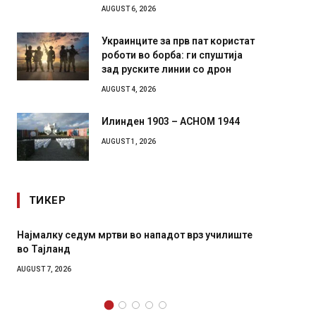
AUGUST 6, 2026
Украинците за прв пат користат
роботи во борба: ги спуштија
зад руските линии со дрон
AUGUST 4, 2026
Илинден 1903 – АСНОМ 1944
AUGUST 1, 2026
ТИКЕР
седум мртви во нападот врз училиште
СОЗИС: Украинците п
д
генералите отколку 
6
AUGUST 7, 2026