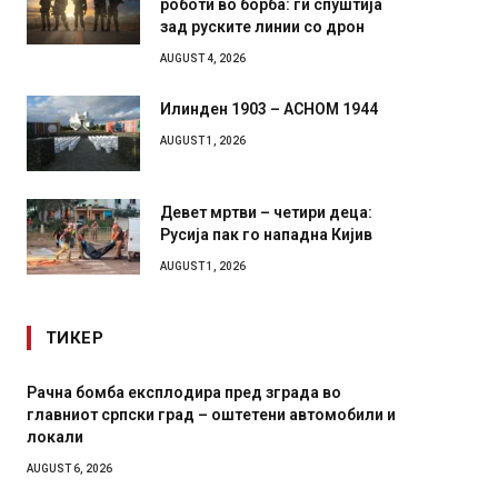
роботи во борба: ги спуштија
зад руските линии со дрон
AUGUST 4, 2026
Илинден 1903 – АСНОМ 1944
AUGUST 1, 2026
Девет мртви – четири деца:
Русија пак го нападна Кијив
AUGUST 1, 2026
ТИКЕР
Рачна бомба експлодира пред зграда во
И Данс
главниот српски град – оштетени автомобили и
11-мес
локали
AUGUST 4,
AUGUST 6, 2026