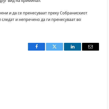
руг вид на криминал.
рени и да се пренесуваат преку Собранискиот
и следат и непречено да ги пренесуваат во
Facebook
Twitter
LinkedIn
Email
Грција: Горат Парос, Андрос, Калимнос, Крит, …
JULY 30, 2026