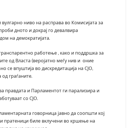
и вулгарно ниво на расправа во Комисијата за
 проби дното и докрај го девалвира
дом на демократијата.
транспарентно работење , како и поддршка за
те од Власта (веројатно меѓу нив и оние
но се впуштија во дискредитација на СЈО,
 од граѓаните.
ува правдата и Парламентот ги парализира и
аботуваат со СЈО.
рламентарната говорница јавно да соопшти кој
кои пратеници биле вклучени во кршење на