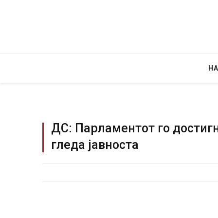
Н
ДС: Парламентот го достигн
гледа јавноста