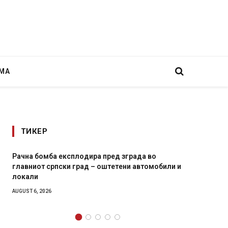
МА
ТИКЕР
Рачна бомба експлодира пред зграда во
И Данс
главниот српски град – оштетени автомобили и
11-мес
локали
AUGUST 4,
AUGUST 6, 2026