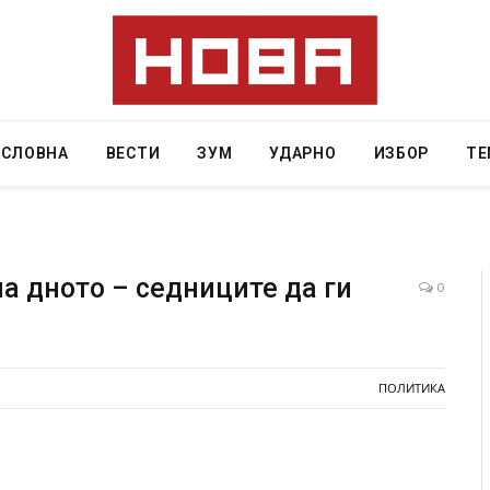
АСЛОВНА
ВЕСТИ
ЗУМ
УДАРНО
ИЗБОР
ТЕ
а дното – седниците да ги
0
Грција: Горат Парос, Андрос, Калимнос, Крит, …
JULY 30, 2026
ПОЛИТИКА