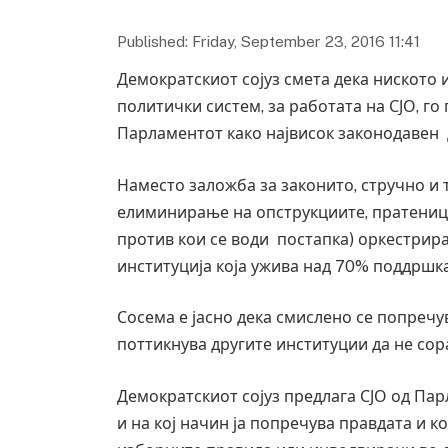
Published: Friday, September 23, 2016 11:41
Демократскиот сојуз смета дека ниското 
политички систем, за работата на СЈО, го
Парламентот како највисок законодавен 
Наместо заложба за законито, стручно и 
елиминирање на опструкциите, пратеници
против кои се води постапка) оркестрира
институција која ужива над 70% поддршка
Сосема е јасно дека смислено се попреч
поттикнува другите институции да не сор
Демократскиот сојуз предлага СЈО од Па
и на кој начин ја попречува правдата и 