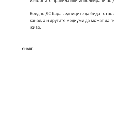
изборните правила или инволвирани во д
Воедно ДС бара седниците да бидат отво
канал, а и другите медиуми да можат да г
живо.
SHARE.