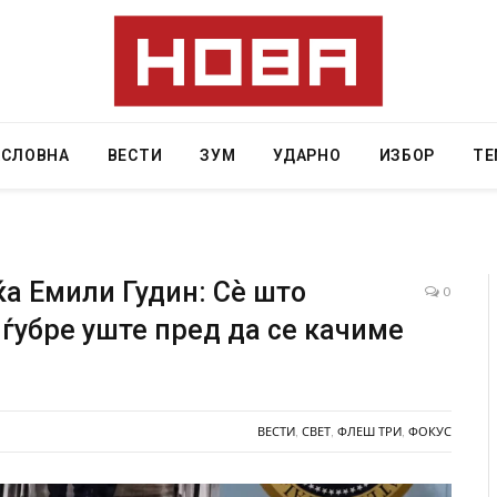
АСЛОВНА
ВЕСТИ
ЗУМ
УДАРНО
ИЗБОР
ТЕ
а Емили Гудин: Сѐ што
0
ѓубре уште пред да се качиме
те во ресторан
Најмалку седум мртви во нападот врз учи
ксплозивот бил
во Тајланд
арок
AUGUST 7, 2026
ВЕСТИ
,
СВЕТ
,
ФЛЕШ ТРИ
,
ФОКУС