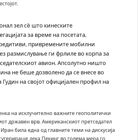
естојот.
нал зел сè што кинеските
егацијата за време на посетата,
акредитиви, привремените мобилни
без размислување ги фрлиле во корпа за
етседателскиот авион. Апсолутно ништо
ина не беше дозволено да се внесе во
а Гудин на својот официјален профил на
овредите во ресторан
Најмалку седум мртви во нападот вр
а – експлозивот бил
во Тајланд
сенка на исклучително важните геополитички
и подарок
AUGUST 7, 2026
иот државен врв. Американскиот претседател
 Иран била една од главните теми на дискусија
сугерираше дека Пекинг во голема мера го