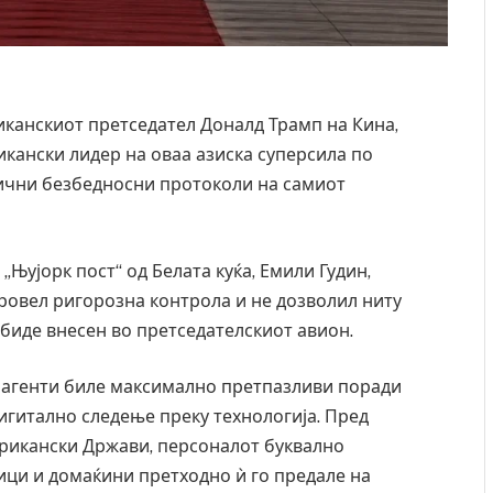
канскиот претседател Доналд Трамп на Кина,
рикански лидер на оваа азиска суперсила по
тични безбедносни протоколи на самиот
ујорк пост“ од Белата куќа, Емили Гудин,
овел ригорозна контрола и не дозволил ниту
 биде внесен во претседателскиот авион.
 агенти биле максимално претпазливи поради
гитално следење преку технологија. Пред
рикански Држави, персоналот буквално
ици и домаќини претходно ѝ го предале на