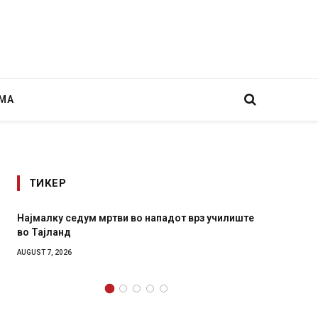
МА
ТИКЕР
лиште
СОЗИС: Украинците повеќе им веруваат на
генералите отколку на Зеленски
AUGUST 7, 2026