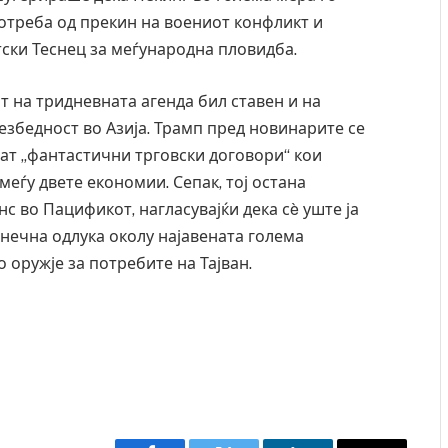
потреба од прекин на воениот конфликт и
ски Теснец за меѓународна пловидба.
т на тридневната агенда бил ставен и на
езбедност во Азија. Трамп пред новинарите се
рат „фантастични трговски договори“ кои
меѓу двете економии. Сепак, тој остана
 во Пацификот, нагласувајќи дека сè уште ја
нечна одлука околу најавената голема
оружје за потребите на Тајван.