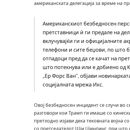
американската делегација за време на пр
Американскиот безбедносен персо
претставници ѝ ги предале на дел
вклучувајќи ги и официјалните 
телефони и сите беџови, по што 
отпадоци пред да се качат на пр
што потекнува или е добиено од К
„Ер Форс Ван“, објави новинаркат
социјалната мрежа Икс.
Уште двајца починаа од п
во главниот град на Русуиј
Овој безбедносен инцидент се случи во 
завиткан како роденденск
разговори кои Трамп ги имаше со кинеск
AUGUST 2, 2026
претходно изјави дека тековната војна со
со претседателот Шји Џјинпинг, при што 