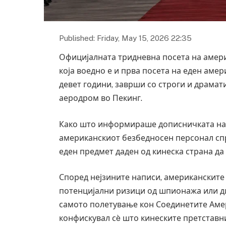
Published: Friday, May 15, 2026 22:35
Официјалната тридневна посета на амери
која воедно е и прва посета на еден аме
девет години, заврши со строги и драма
аеродром во Пекинг.
Како што информираше дописничката на „Њ
американскиот безбедносен персонал спр
еден предмет даден од кинеска страна да
Според нејзините написи, американските
потенцијални ризици од шпионажа или ди
самото полетување кон Соединетите Аме
конфискувал сè што кинеските претставн