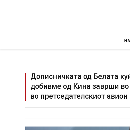
Н
Дописничката од Белата куќ
добивме од Кина заврши во 
Уште двајца починаа од повреди
во претседателскиот авион
во главниот град на Русуија – е
завиткан како роденденски под
AUGUST 2, 2026