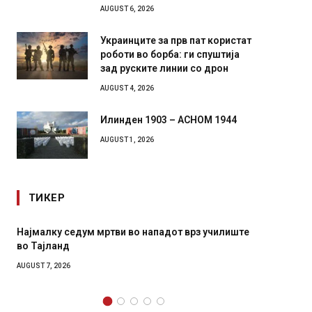
AUGUST 6, 2026
Украинците за прв пат користат
роботи во борба: ги спуштија
зад руските линии со дрон
AUGUST 4, 2026
Илинден 1903 – АСНОМ 1944
AUGUST 1, 2026
ТИКЕР
з училиште
СОЗИС: Украинците повеќе им веруваат на
генералите отколку на Зеленски
AUGUST 7, 2026