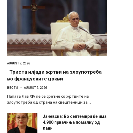
AUGUST 7, 2026
Триста илјади жртви на злоупотреба
во француските цркви
ВЕСТИ
AUGUST 7, 2026
Папата Лав XIV ќе се сретне со жртвите на
злоупотреба од страна на свештеници за…
Јаневска: Во септември ќе има
4.900 првачиња помалку од
лани