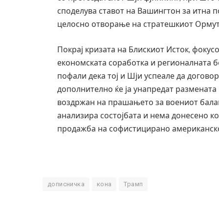
споделува ставот на Вашингтон за итна 
целосно отворање на стратешкиот Ормут
Покрај кризата на Блискиот Исток, фокусо
економската соработка и регионалната б
пофали дека тој и Шји успеале да догово
дополнително ќе ја унапредат размената 
воздржан на прашањето за воениот баланс
анализира состојбата и нема донесено ко
продажба на софистицирано американско 
дописничка
кона
Трамп