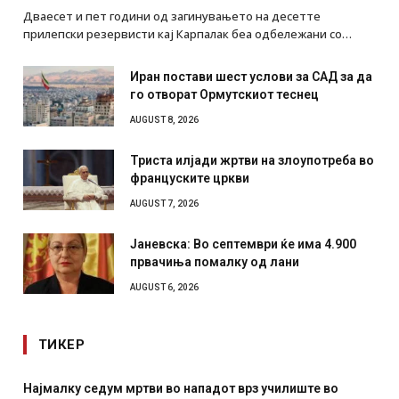
Дваесет и пет години од загинувањето на десетте
прилепски резервисти кај Карпалак беа одбележани со…
Иран постави шест услови за САД за да
го отворат Ормутскиот теснец
AUGUST 8, 2026
Триста илјади жртви на злоупотреба во
француските цркви
AUGUST 7, 2026
Јаневска: Во септември ќе има 4.900
првачиња помалку од лани
AUGUST 6, 2026
ТИКЕР
Најмалку седум мртви во нападот врз училиште во