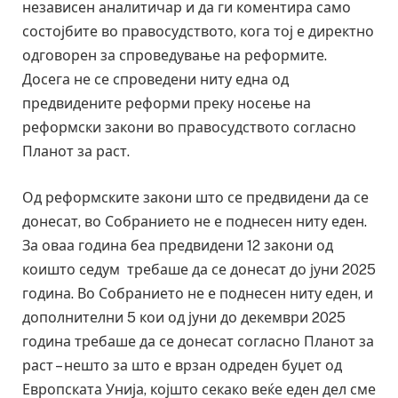
независен аналитичар и да ги коментира само
состојбите во правосудството, кога тој е директно
одговорен за спроведување на реформите.
Досега не се спроведени ниту една од
предвидените реформи преку носење на
реформски закони во правосудството согласно
Планот за раст.
Од реформските закони што се предвидени да се
донесат, во Собранието не е поднесен ниту еден.
За оваа година беа предвидени 12 закони од
коишто седум требаше да се донесат до јуни 2025
година. Во Собранието не е поднесен ниту еден, и
дополнителни 5 кои од јуни до декември 2025
година требаше да се донесат согласно Планот за
раст – нешто за што е врзан одреден буџет од
Европската Унија, којшто секако веќе еден дел сме