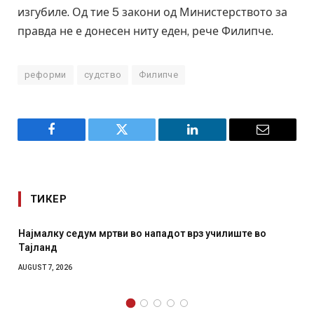
изгубиле. Од тие 5 закони од Министерството за
правда не е донесен ниту еден, рече Филипче.
реформи
судство
Филипче
Facebook
Twitter
LinkedIn
Email
ТИКЕР
Најмалку седум мртви во нападот врз училиште во
Тајланд
AUGUST 7, 2026