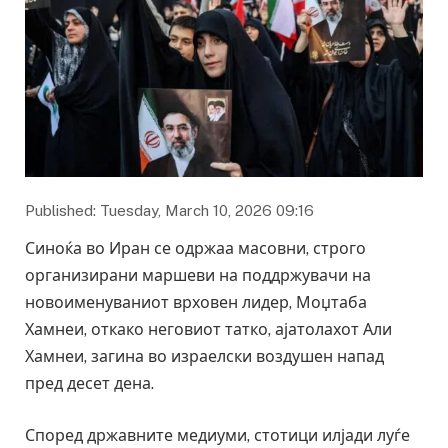
Published: Tuesday, March 10, 2026 09:16
Синоќа во Иран се одржаа масовни, строго
организирани маршеви на поддржувачи на
новоименуваниот врховен лидер, Моџтаба
Хамнеи, откако неговиот татко, ајатолахот Али
Хамнеи, загина во израелски воздушен напад
пред десет дена.
Според државните медиуми, стотици илјади луѓе