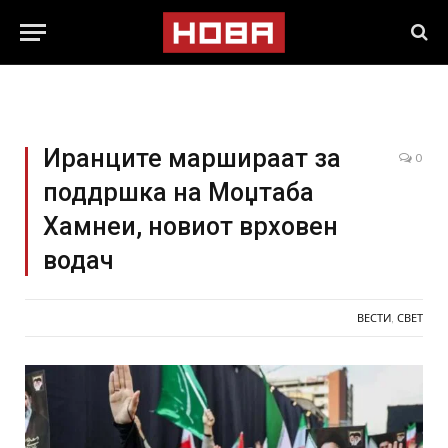
Иранците маршираат за
0
поддршка на Моџтаба
Хамнеи, новиот врховен
водач
ВЕСТИ
,
СВЕТ