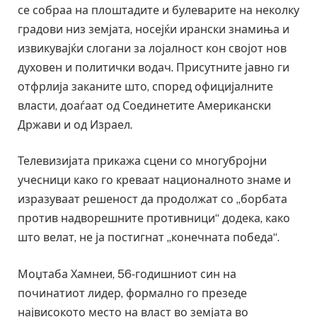
се собраа на плоштадите и булеварите на неколку
градови низ земјата, носејќи ирански знамиња и
извикувајќи слогани за лојалност кон својот нов
духовен и политички водач. Присутните јавно ги
отфрлија заканите што, според официјалните
власти, доаѓаат од Соединетите Американски
Држави и од Израел.
Телевизијата прикажа сцени со многубројни
учесници како го креваат националното знаме и
изразуваат решеност да продолжат со „борбата
против надворешните противници“ додека, како
што велат, не ја постигнат „конечната победа“.
Моџтаба Хамнеи, 56‑годишниот син на
починатиот лидер, формално го презеде
највисокото место на власт во земјата во