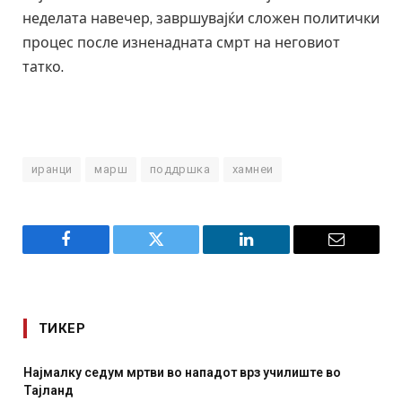
неделата навечер, завршувајќи сложен политички
процес после изненадната смрт на неговиот
татко.
иранци
марш
поддршка
хамнеи
Facebook
Twitter
LinkedIn
Email
ТИКЕР
 во нападот врз училиште во
СОЗИС: Украинците повеќе
отколку на Зеленски