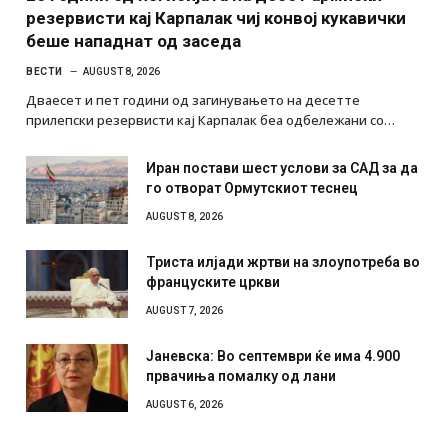
резервисти кај Карпалак чиј конвој кукавички
беше нападнат од заседа
ВЕСТИ
AUGUST 8, 2026
Дваесет и пет години од загинувањето на десетте
прилепски резервисти кај Карпалак беа одбележани со…
Иран постави шест услови за САД за да
го отворат Ормутскиот теснец
AUGUST 8, 2026
Триста илјади жртви на злоупотреба во
француските цркви
AUGUST 7, 2026
Јаневска: Во септември ќе има 4.900
првачиња помалку од лани
AUGUST 6, 2026