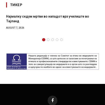
ТИКЕР
у седум мртви во нападот врз училиште во
СОЗИС: Укра
отколку на
2026
AUGUST 7, 2026
Facebook