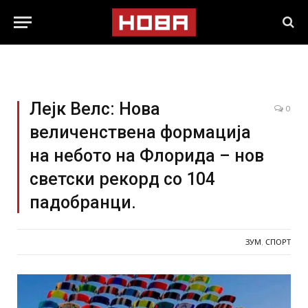
Лејк Велс: Нова
0
величенствена формација
на небото на Флорида – нов
светски рекорд со 104
падобранци.
ЗУМ
,
СПОРТ