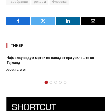
падобранци
рекорд
Флорида
Facebook
Twitter
LinkedIn
Email
ТИКЕР
у седум мртви во нападот врз училиште во
СОЗИС: Укра
отколку на
2026
AUGUST 7, 2026