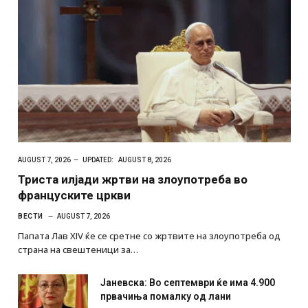
AUGUST 7, 2026
UPDATED:
AUGUST 8, 2026
Триста илјади жртви на злоупотреба во
француските цркви
ВЕСТИ
AUGUST 7, 2026
Папата Лав XIV ќе се сретне со жртвите на злоупотреба од
страна на свештеници за…
Јаневска: Во септември ќе има 4.900
првачиња помалку од лани