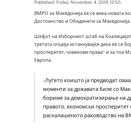
Published: Friday, November 4, 2016 12:55
ВМРО за Македонија ќе се вика новата к
Достоинство и Обединети за Македонија.
Шефот на Изборниот штаб на Коалицијата
третата опција истакнувајќи дека ќе се б
просперитет, човекови права“ и за тоа Ма
Европа.
-Луѓeто коишто ја предводат оваа
моменти за државата биле со Маке
бориме за демократизирање на д
правото, економски просперитет 
раскалашеното раководство на В