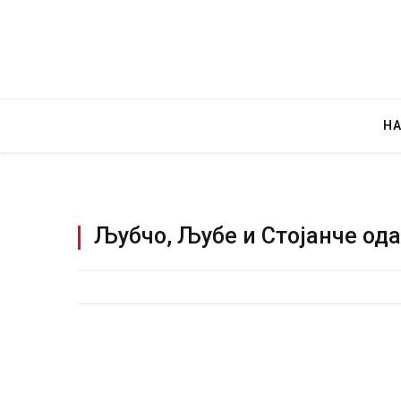
Н
Љубчо, Љубе и Стојанче ода
Уште двајца
во главниот
завиткан к
AUGUST 2, 2026