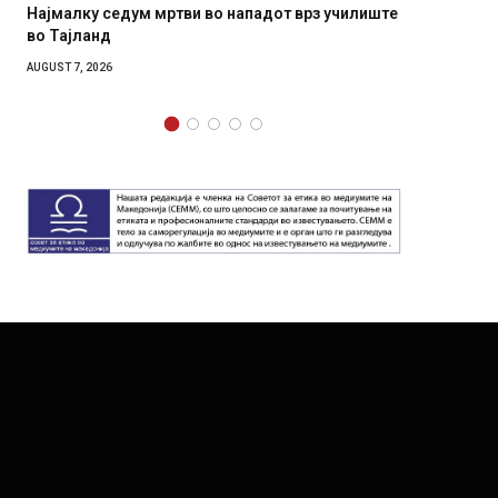
мртви во нападот врз училиште
СОЗИС: Украинците повеќе 
генералите отколку на Зел
AUGUST 7, 2026