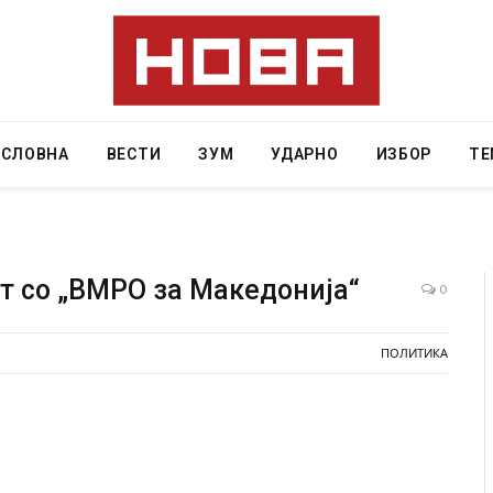
АСЛОВНА
ВЕСТИ
ЗУМ
УДАРНО
ИЗБОР
ТЕ
т со „ВМРО за Македонија“
0
 починаа од повредите во ресторан
Најмалку седум мртви
ПОЛИТИКА
 град на Русуија – експлозивот бил
во Тајланд
ако роденденски подарок
AUGUST 7, 2026