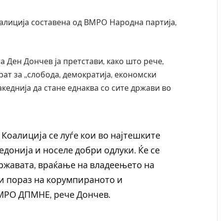
оалиција составена од ВМРО Народна партија,
 Ден Дончев ја претстави, како што рече,
орат за „слобода, демократија, економски
кеднија да стане еднаква со сите држави во
 Коалиција се луѓе кои во најтешките
донија и носеле добри одлуки. Ќе се
ржавата, враќање на владеењето на
и пораз на корумпираното и
МРО ДПМНЕ, рече Дончев.