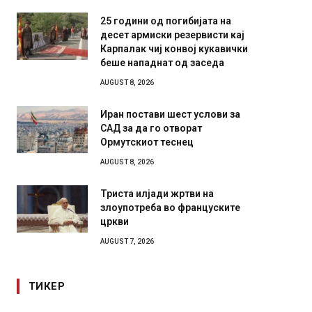
25 години од погибијата на
десет армиски резервисти кај
Карпалак чиј конвој кукавички
беше нападнат од заседа
AUGUST 8, 2026
Иран постави шест услови за
САД за да го отворат
Ормутскиот теснец
AUGUST 8, 2026
Триста илјади жртви на
злоупотреба во француските
цркви
AUGUST 7, 2026
ТИКЕР