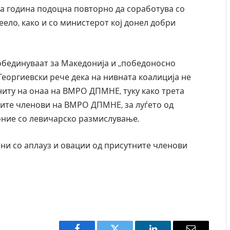
на година подоцна повторно да соработува со
ело, како и со министерот кој донел добри
 обединуваат за Македонија и „победоносно
Георгиевски рече дека на нивната коалиција не
ниту на онаа на ВМРО ДПМНЕ, туку како трета
ните членови на ВМРО ДПМНЕ, за луѓето од
 оние со левичарско размислување.
ени со аплауз и овации од присутните членови