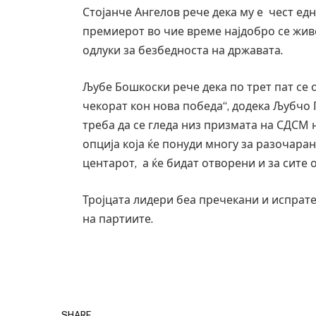
Стојанче Ангелов рече дека му е чест ед
премиерот во чие време најдобро се живе
одлуки за безбедноста на државата.
Љубе Бошкоски рече дека по трет пат се
чекорат кон нова победа“, додека Љубчо 
треба да се гледа низ призмата на СДСМ 
опција која ќе понуди многу за разочара
центарот, а ќе бидат отворени и за сите
Тројцата лидери беа пречекани и испрат
на партиите.
SHARE.