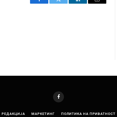
двајца починаа од повредите во ресторан
Најмалку седум 
Facebook
Twitter
LinkedIn
Email
авниот град на Русуија – експлозивот бил
во Тајланд
кан како роденденски подарок
AUGUST 7, 2026
2, 2026
Facebook
РЕДАКЦИЈА
МАРКЕТИНГ
ПОЛИТИКА НА ПРИВАТНОСТ