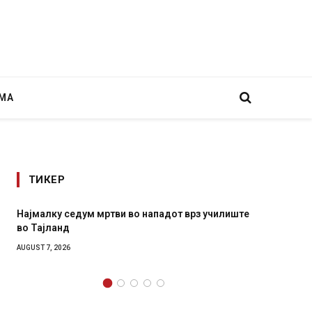
МА
ТИКЕР
 во нападот врз училиште
СОЗИС: Украинците повеќе им вер
генералите отколку на Зеленски
AUGUST 7, 2026