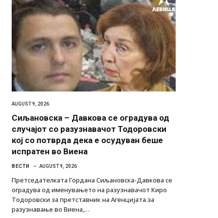
AUGUST 9, 2026
Сиљановска – Давкова се оградува од
случајот со разузнавачот Тодоровски
кој со потврда дека е осудуван беше
испратен во Виена
ВЕСТИ
AUGUST 9, 2026
Претседателката Гордана Сиљановска-Давкова се
оградува од именувањето на разузнавачот Киро
Тодоровски за претставник на Агенцијата за
разузнавање во Виена,…