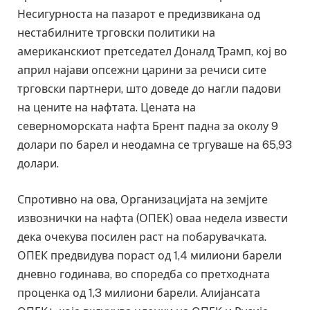
Несигурноста на пазарот е предизвикана од
нестабилните трговски политики на
американскиот претседател Доналд Трамп, кој во
април најави опсежни царини за речиси сите
трговски партнери, што доведе до нагли падови
на цените на нафтата. Цената на
северноморската нафта Брент падна за околу 9
долари по барел и неодамна се тргуваше на 65,93
долари.
Спротивно на ова, Организацијата на земјите
извознички на нафта (ОПЕК) оваа недела извести
дека очекува посилен раст на побарувачката.
ОПЕК предвидува пораст од 1,4 милиони барели
дневно годинава, во споредба со претходната
проценка од 1,3 милиони барели. Алијансата