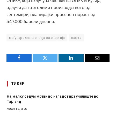
ОПЕК+, која вклучува членки на ОПЕК и Русија,
одлучи да го зголеми производството од
септември, планирајќи просечен пораст од
547.000 барели дневно.
меѓународна агенција за енергија
нафта
Facebook
Twitter
LinkedIn
Email
ТИКЕР
чилиште во
СОЗИС: Украинците повеќе им веруваат на г
отколку на Зеленски
AUGUST 7, 2026