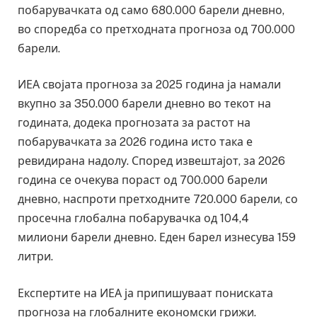
побарувачката од само 680.000 барели дневно,
во споредба со претходната прогноза од 700.000
барели.
ИЕА својата прогноза за 2025 година ја намали
вкупно за 350.000 барели дневно во текот на
годината, додека прогнозата за растот на
побарувачката за 2026 година исто така е
ревидирана надолу. Според извештајот, за 2026
година се очекува пораст од 700.000 барели
дневно, наспроти претходните 720.000 барели, со
просечна глобална побарувачка од 104,4
милиони барели дневно. Еден барел изнесува 159
литри.
Експертите на ИЕА ја припишуваат пониската
прогноза на глобалните економски грижи.