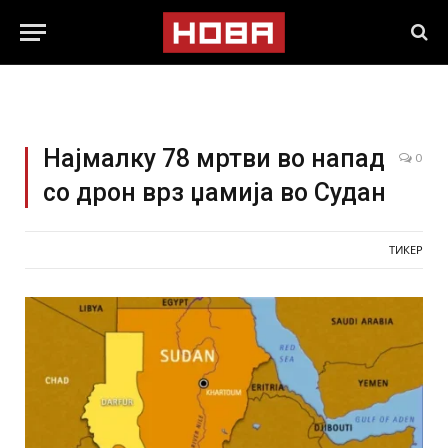
Најмалку 78 мртви во напад
0
со дрон врз џамија во Судан
ТИКЕР