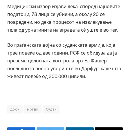
Медицински извор изјави дека, според најновите
податоци, 78 лица се убиени, а околу 20 се
повредени, но дека процесот на извлекување
тела од урнатините на зградата сè уште е во тек.
Во граѓанската војна со суданската армија, која
трае повеќе од две години, РСФ се обидува да ја
преземе целосната контрола врз Ел Фашер,
последното воено упориште во Дарфур, каде што
живеат повеќе од 300.000 цивили.
дрон
мртви
Судан