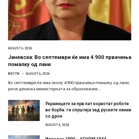
AUGUST 6, 2026
Јаневска: Во септември ќе има 4.900 првачиња
помалку од лани
ВЕСТИ
AUGUST 6, 2026
Во септември ќе има околу 4.900 првачиња помалку од лани,
рече денеска министерката за образование…
Украинците за прв пат користат роботи
во борба: ги спуштија зад руските линии
со дрон
AUGUST 4, 2026
Илинден 1903 – АСНОМ 1944