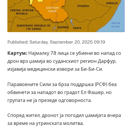
Published: Saturday, September 20, 2025 09:19
Картум
:
Најмалку 78 лица се убиени во напад со
дрон врз џамија во суданскиот регион Дарфур,
изјавија медицински извори за Би-Би-Си.
Паравоените Сили за брза поддршка (РСФ) беа
обвинети за нападот во градот Ел Фашер, но
групата не ја презеде одговорноста.
Според жител, дронот ја погодил џамијата вчера
за време на утринската молитва.