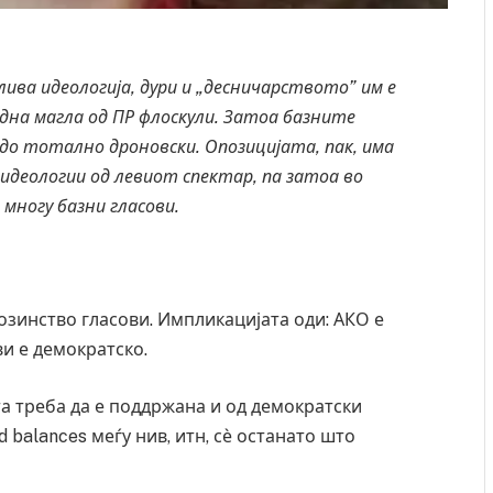
ва идеологија, дури и „десничарството” им е
дна магла од ПР флоскули. Затоа базните
 до тотално дроновски. Опозицијата, пак, има
идеологии од левиот спектар, па затоа во
многу базни гласови.
озинство гласови. Импликацијата оди: АКО е
и е демократско.
а треба да е поддржана и од демократски
 balances меѓу нив, итн, сѐ останато што