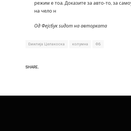
режим е тоа. Доказите за авто-то, за сам
на чело н
Од Фејсбук ѕидот на авторката
Емилија Целакоска
колумна
ФБ
SHARE.