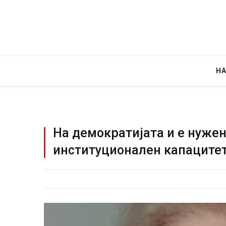
Н
На демократијата и е нуже
институционален капаците
Грција: Горат Парос, Андрос, Калимно
JULY 30, 2026