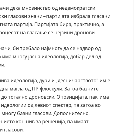
значи дека мнозинство од недемократски
ки гласови значи – партијата избрала гласачи
ната партија. Партијата бира, практично, а
роцесот на гласање се нејзини дронови.
начи, би требало најмногу да се надвор од
а има многу јасна идеологија, добар дел од
ки.
ва идеологија, дури и „десничарството” им е
дна магла од ПР флоскули. Затоа базните
 до тотално дроновски. Опозицијата, пак, има
лимнос, Крит, …
Рачна бомба експлодира пред зграда во
идеологии од левиот спектар, па затоа во
главниот српски град – оштетени автомоби
 многу базни гласови. Дополнително,
локали
нието кон нив за решенија, па имаат,
AUGUST 6, 2026
и гласови.