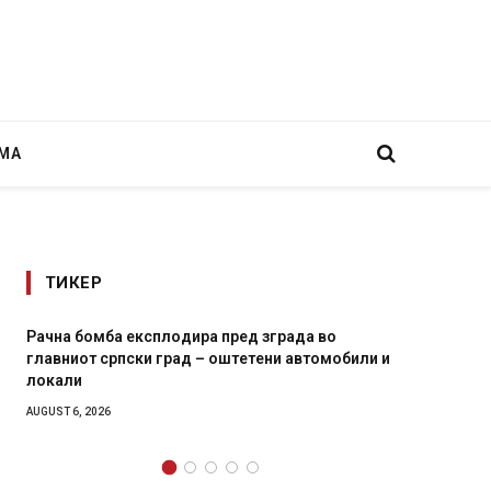
МА
ТИКЕР
И Данска се милитарилизира – воведува нова
Уште
11-месечна воена
во г
зави
AUGUST 4, 2026
AUGUST