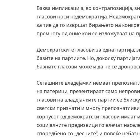
Ваква импликација, во контрапозиција, 
гласови носи недемократија. Недемократс
за тие да го извршат бирањето на конкрет
премногу од оние кои се изложуваат на п
Демократските гласови за една партија, з
базите на партиите. Но, доколку партијат
базните гласови може и да не се дроновс
Сегашните владејачки немаат препознатли
на патерици, презентираат само непрови
гласови на владејачките партии се блиску
Грција: Горат Парос, Андрос, Ка
светски признати и многу препознатливи 
JULY 30, 2026
корпусот од демократски гласови имаат и
социјалните предизвици го влечат населе
споредбено со „десните”, и повеќе небазн