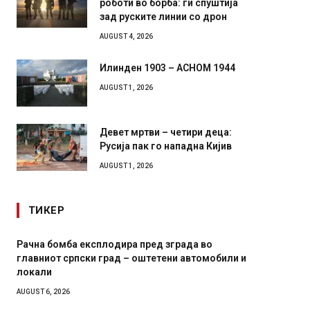
зад руските линии со дрон
AUGUST 4, 2026
Илинден 1903 – АСНОМ 1944
AUGUST 1, 2026
Девет мртви – четири деца:
Русија пак го нападна Кијив
AUGUST 1, 2026
ТИКЕР
И Данска се милитарилизира – воведува нова
ли и
11-месечна воена
AUGUST 4, 2026