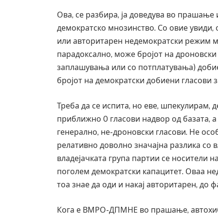
Ова, се разбира, ја доведува во прашање
демократско мнозинство. Со овие увиди,
или авторитарен недемократски режим ма
парадоксално, може бројот на дроновски 
заплашувања или со потплатувања) добие
бројот на демократски добиени гласови за
Треба да се испита, но еве, шпекулирам, 
приближно 0 гласови надвор од базата, а
генерално, не-дроновски гласови. Не осо
релативно доволно значајна разлика со вл
владејачката група партии се носители н
поголем демократски капацитет. Оваа нед
тоа знае да оди и накај авторитарен, до 
Кога е ВМРО-ДПМНЕ во прашање, автохиб