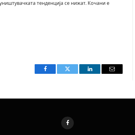
оуништувачката тенденција се нижат. Кочани е
Facebook
Twitter
LinkedIn
Email
Facebook