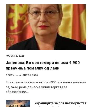
AUGUST 6, 2026
Јаневска: Во септември ќе има 4.900
првачиња помалку од лани
ВЕСТИ
AUGUST 6, 2026
Во септември ќе има околу 4.900 првачиња помалку
од лани, рече денеска министерката за
образование…
Украинците за прв пат користат
роботи во борба: ги спуштија