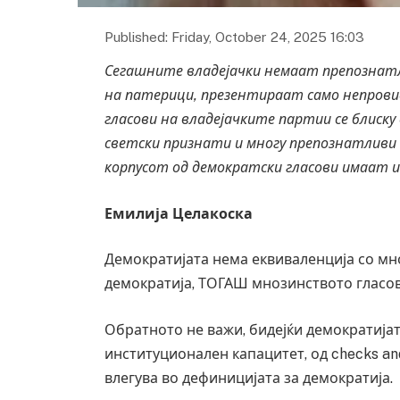
Published: Friday, October 24, 2025 16:03
Сегашните владејачки немаат препознатли
на патерици, презентираат само непрови
гласови на владејачките партии се блиску
светски признати и многу препознатливи 
корпусот од демократски гласови имаат и 
Емилија Целакоска
Демократијата нема еквиваленција со мн
демократија, ТОГАШ мнозинството гласов
Обратното не важи, бидејќи демократијат
институционален капацитет, од checks and
влегува во дефиницијата за демократија.