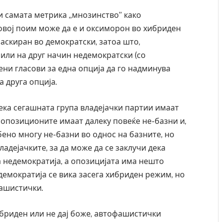
 и самата метрика „мнозинство” како
 овој поим може да е и оксиморон во хибриден
скиран во демократски, затоа што,
или на друг начин недемократски (со
ни гласови за една опција да го надминува
 друга опција.
дека сегашната група владејачки партии имаат
 опозиционите имаат далеку повеќе не-базни и,
бено многу не-базни во однос на базните, но
адејачките, за да може да се заклучи дека
а недемократија, а опозицијата има нешто
емократија се вика засега хибриден режим, но
фашистички.
риден или не дај боже, автофашистички