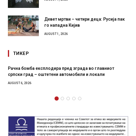
Девет мртви – четири деца: Русија пак
го нападна Кијив
AUGUST 1, 2026
ТИКЕР
одира пред зграда во главниот
И Данска се милитарил
етени автомобили и локали
месечна воена
AUGUST 4, 2026