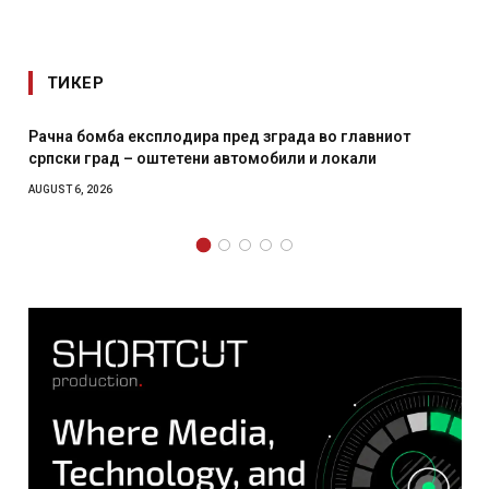
ТИКЕР
да во главниот
И Данска се милитарилизира – воведув
и и локали
месечна воена
AUGUST 4, 2026