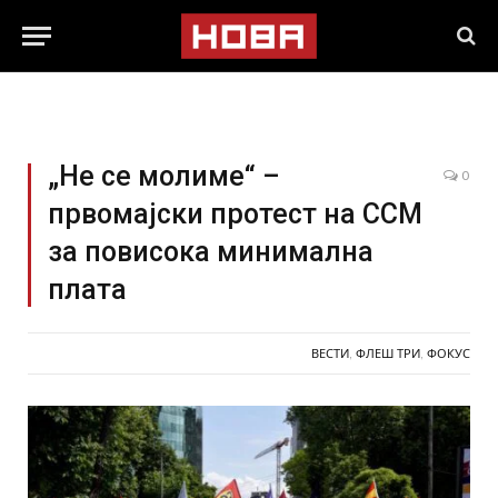
„Не се молиме“ –
0
првомајски протест на ССМ
за повисока минимална
плата
ВЕСТИ
,
ФЛЕШ ТРИ
,
ФОКУС