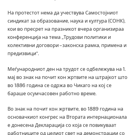
На протестот нема да учествува Самостојниот
синдикат за образование, наука и култура (СОНК),
кои во пресрет на празникот вчера организираа
конференција на тема „Трудови политики и
колективни договори – законска рамка, примена и
предизвици“.
Меѓународниот ден на трудот се одбележува на 1.
мај во знак на почит кон жртвите на штрајкот што
во 1886 година се одржа во Чикаго на кој се
бараше осумчасовен работно време.
Во знак на почит кон жртвите, во 1889 година на
основачкиот конгрес на Втората интернационала
е донесена Декларација со која се повикуваат
работниците од целиот свет на демонстрации со