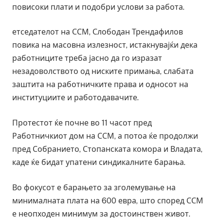
повисоки плати и подобри услови за работа.
етседателот на ССМ, Слободан Трендафилов
повика на масовна излезност, истакнувајќи дека
работниците треба јасно да го изразат
незадоволството од ниските примања, слабата
заштита на работничките права и односот на
институциите и работодавачите.
Протестот ќе почне во 11 часот пред
Работничкиот дом на ССМ, а потоа ќе продолжи
пред Собранието, Стопанската комора и Владата,
каде ќе бидат упатени синдикалните барања.
Во фокусот е барањето за зголемување на
минималната плата на 600 евра, што според ССМ
е неопходен минимум за достоинствен живот.