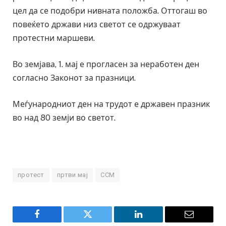
цел да се подобри нивната положба. Оттогаш во
повеќето држави низ светот се одржуваат
протестни маршеви.
Во земјава, 1. мај е прогласен за неработен ден
согласно Законот за празници.
Меѓународниот ден на трудот е државен празник
во над 80 земји во светот.
протест
пртви мај
ССМ
Facebook
Twitter
LinkedIn
Email