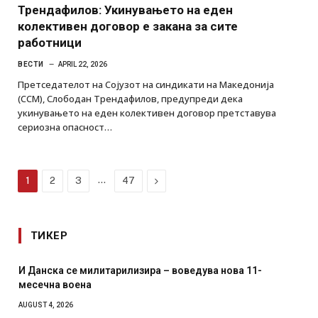
Трендафилов: Укинувањето на еден
колективен договор е закана за сите
работници
ВЕСТИ
APRIL 22, 2026
Претседателот на Сојузот на синдикати на Македонија
(ССМ), Слободан Трендафилов, предупреди дека
укинувањето на еден колективен договор претставува
сериозна опасност…
…
Next
1
2
3
47
ТИКЕР
И Данска се милитарилизира – воведува нова 11-
месечна воена
AUGUST 4, 2026