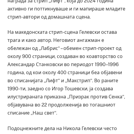
награда за стрип „Лифт“, која до 2024 година
активно ги поттикнуваше и ги мапираше младите
стрип-автори од домашната сцена.
На македонската стрип-сцена Гелевски остава
трага и како автор. Неговиот ангажман е
обележан од „Лабрис“ – обемен стрип-проект од
околу 900 страници, создаван во коавторство со
Александар Станковски во периодот 1990–1996
година, од кои околу 400 страници беа објавени
во списанијата „Лифт“ и „Макстрип“. Во раните
1990-ти, заедно со Игор Тошевски, ја создава
илустрираната приказна „Призрак против Сенка“,
објавувана во 22 продолженија во тогашниот
списание „Наш свет“.
Подоцнежните дела на Никола Гелевски често