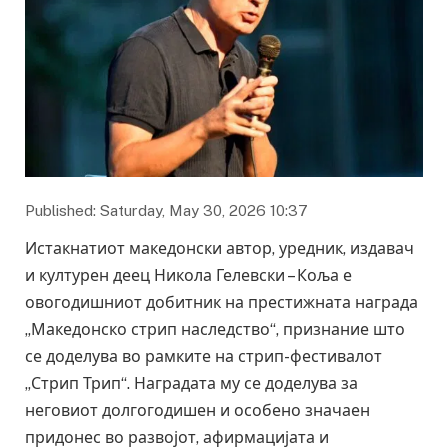
Published: Saturday, May 30, 2026 10:37
Истакнатиот македонски автор, уредник, издавач
и културен деец Никола Гелевски – Коља е
овогодишниот добитник на престижната награда
„Македонско стрип наследство“, признание што
се доделува во рамките на стрип-фестивалот
„Стрип Трип“. Наградата му се доделува за
неговиот долгогодишен и особено значаен
придонес во развојот, афирмацијата и