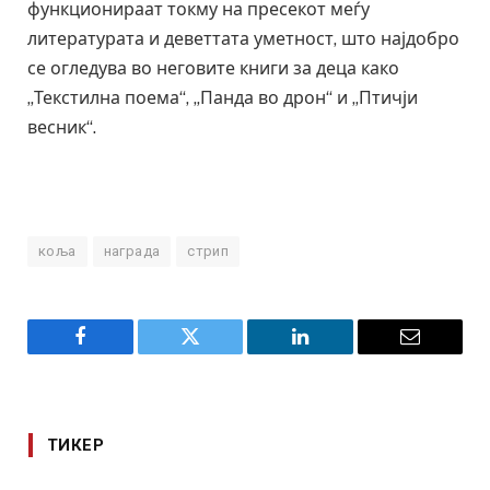
функционираат токму на пресекот меѓу
литературата и деветтата уметност, што најдобро
се огледува во неговите книги за деца како
„Текстилна поема“, „Панда во дрон“ и „Птичји
весник“.
коља
награда
стрип
Facebook
Twitter
LinkedIn
Email
ТИКЕР