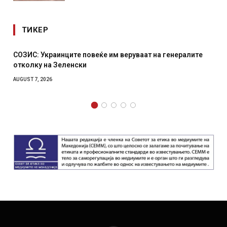
ТИКЕР
лите
Рачна бомба експлодира пред зграда во главниот
српски град – оштетени автомобили и локали
AUGUST 6, 2026