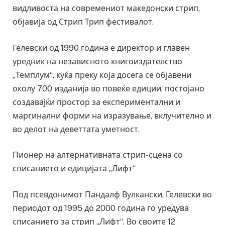
видливоста на современиот македонски стрип,
објавија од Стрип Трип фестивалот.
Гелевски од 1990 година е директор и главен
уредник на независното книгоиздателство
„Темплум“, куќа преку која досега се објавени
околу 700 изданија во повеќе едиции, постојано
создавајќи простор за експериментални и
маргинални форми на изразување, вклучително и
во делот на деветтата уметност.
Пионер на алтернативната стрип-сцена со
списанието и едицијата „Лифт“
Под псевдонимот Пандалф Вулкански, Гелевски во
периодот од 1995 до 2000 година го уредува
списанието за стрип „Лифт“. Во своите 12