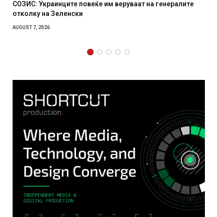
Рачна бомба експлодира пред зграда во главниот
српски град – оштетени автомобили и локали
AUGUST 6, 2026