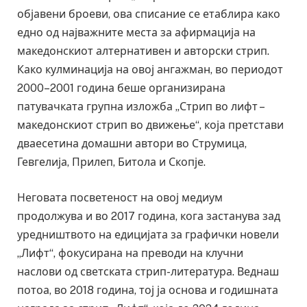
објавени броеви, ова списание се етаблира како
едно од најважните места за афирмација на
македонскиот алтернативен и авторски стрип.
Како кулминација на овој ангажман, во периодот
2000–2001 година беше организирана
патувачката групна изложба „Стрип во лифт –
македонскиот стрип во движење“, која претстави
дваесетина домашни автори во Струмица,
Гевгелија, Прилеп, Битола и Скопје.
Неговата посветеност на овој медиум
продолжува и во 2017 година, кога застанува зад
уредништвото на едицијата за графички новели
„Лифт“, фокусирана на преводи на клучни
наслови од светската стрип-литература. Веднаш
потоа, во 2018 година, тој ја основа и годишната