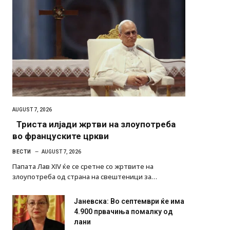
AUGUST 7, 2026
Триста илјади жртви на злоупотреба
во француските цркви
ВЕСТИ
AUGUST 7, 2026
Папата Лав XIV ќе се сретне со жртвите на
злоупотреба од страна на свештеници за…
Јаневска: Во септември ќе има
4.900 првачиња помалку од
лани