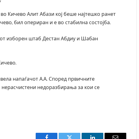
7
во Кичево Алит Абази кој беше најтешко ранет
ево, бил опериран и е во стабилна состојба.
виот изборен штаб Дестан Абдиу и Шабан
Кичево.
вела напаѓачот А.А. Според првичните
и нерасчистени недоразбирања за кои се