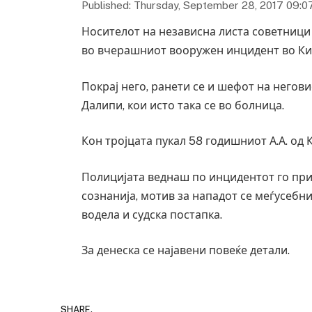
Published: Thursday, September 28, 2017 09:0
Носителот на независна листа советници 
во вчерашниот вооружен инцидент во Кич
Покрај него, ранети се и шефот на него
Далипи, кои исто така се во болница.
Кон тројцата пукал 58 годишниот А.А. од 
Полицијата веднаш по инцидентот го при
сознанија, мотив за нападот се меѓусебн
водела и судска постапка.
За денеска се најавени повеќе детали.
SHARE.