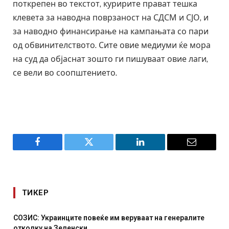
поткрепен во текстот, куририте прават тешка
клевета за наводна поврзаност на СДСМ и СЈО, и
за наводно финансирање на кампањата со пари
од обвинителството. Сите овие медиуми ќе мора
на суд да објаснат зошто ги пишуваат овие лаги,
се вели во соопштението.
Facebook
Twitter
LinkedIn
Email
ТИКЕР
СОЗИС: Украинците повеќе им веруваат на генералите
отколку на Зеленски