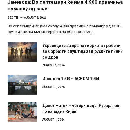
Јаневска: Во септември ќе има 4.900 првачиња
помалку од лани
ВЕСТИ
AUGUST 6, 2026
Во септември ќе има околу 4.900 првачиња помалку од лани,
рече денеска министерката за образование…
Украинците за прв пат користат роботи
во борба: ги спуштија зад руските линии
со дрон
AUGUST 4, 2026
Илинден 1903 – АСНОМ 1944
AUGUST 1, 2026
Девет мртви – четири деца: Русија пак
го нападна Кијив
AUGUST 1, 2026