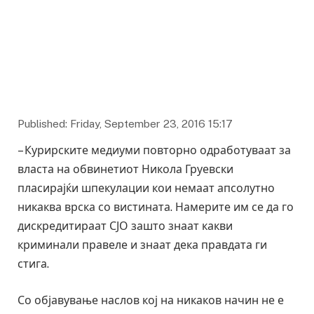
Published: Friday, September 23, 2016 15:17
– Курирските медиуми повторно одработуваат за
власта на обвинетиот Никола Груевски
пласирајќи шпекулации кои немаат апсолутно
никаква врска со вистината. Намерите им се да го
дискредитираат СЈО зашто знаат какви
криминали правеле и знаат дека правдата ги
стига.
Со објавување наслов кој на никаков начин не е