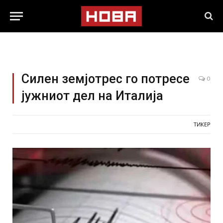
Силен земјотрес го потресе
0
јужниот дел на Италија
ТИКЕР