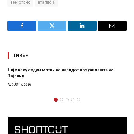
земјотрес
италиоја
Facebook
Twitter
LinkedIn
Email
ТИКЕР
Најмалку седум мртви во нападот врз училиште во
Тајланд
AUGUST 7, 2026