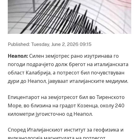
Published: Tuesday, June 2, 2026 09:15
Неапол:
Силен земјотрес рано изутринава го
погоди подрачјето долж брегот на италијанската
област Калабрија, а потресот бил почувствуван
дури до Неапол, јавуваат италијанските медиуми.
Епицентарот на земјотресот бил во Тиренското
Море, во близина на градот Козенца, околу 240
километри југоисточно од Неапол.
Според Италијанскиот институт за геофизика и
вулканологија магнитудата на потресот