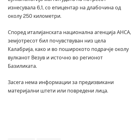
изнесувала 6,1, со епицентар на длабочина од
околу 250 километри.
Според италијанската национална агенција АНСА,
земјотресот бил почувствуван низ цела
Калабрија, како и во поширокото подрачје околу
вулканот Везув и источно во регионот
Базиликата.
Засега нема информации за предизвикани
материјални штети или повредени лица.