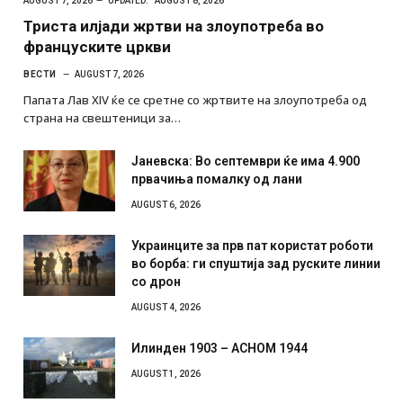
AUGUST 7, 2026
UPDATED:
AUGUST 8, 2026
Триста илјади жртви на злоупотреба во
француските цркви
ВЕСТИ
AUGUST 7, 2026
Папата Лав XIV ќе се сретне со жртвите на злоупотреба од
страна на свештеници за…
Јаневска: Во септември ќе има 4.900
првачиња помалку од лани
AUGUST 6, 2026
Украинците за прв пат користат роботи
во борба: ги спуштија зад руските линии
со дрон
AUGUST 4, 2026
Илинден 1903 – АСНОМ 1944
AUGUST 1, 2026