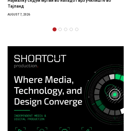
Најмалку седум мртви во нападот врз училиште во
Тајланд
AUGUST 7, 2026