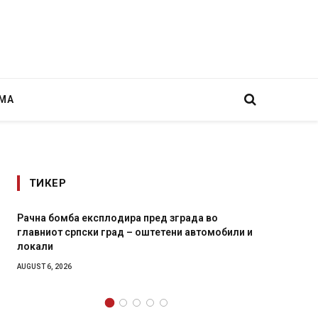
МА
ТИКЕР
ра пред зграда во
И Данска се милитарилизира – в
 – оштетени автомобили и
11-месечна воена
AUGUST 4, 2026