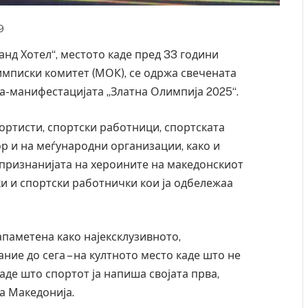
9
ранд Хотел“, местото каде пред 33 години
мписки комитет (МОК), се одржа свечената
ла-манифестацијата „Златна Олимпија 2025“.
портисти, спортски работници, спортската
р и на меѓународни организации, како и
признанијата на хероините на македонскиот
ки и спортски работнички кои ја одбележаа
апаметена како најексклузивното,
ние до сега – на култното место каде што не
каде што спортот ја напиша својата прва,
а Македонија.