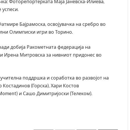
ка: Фоторепортерката Маја Јаневска-Илиева,
 успеси.
атмире Бајрамоска, освојувачка на сребро во
ални Олимписки игри во Торино.
ради добија Ракометната федерација на
 и Ирена Митровска за нивниот придонес во
лучителна поддршка и соработка во развојот на
 Костадинов (Горска), Хари Костов
Moment) и Сашо Димитријоски (Телеком).