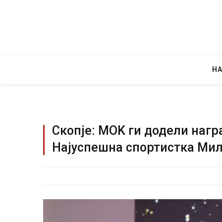
Н
Скопје: MOK ги додели нагр
Најуспешна спортистка Мил
Грција: Гор
JULY 30, 2026