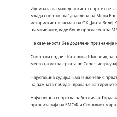
Иднината на македонскиот спорт е светла
млада спортистка“ доделена на Мери Бош
историскиот пласман на ОК „Јанта Волеј К
шампионите, каде беше прогласена за МВ
На свеченоста беа доделени признанија и
Спортски подвиг: Катерина Шиповиќ, за 
место на ултра-трката во Серес, истрчува
Најуспешна судијка: Ема Никочевиќ, прват
најважната победа – враќање на терените
Најуспешна спортска работничка: Гордан
организација на ЕМОФ и Скопскиот мара