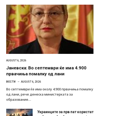
AUGUST 6, 2026
Јаневска: Во септември ќе има 4.900
првачиња помалку од лани
ВЕСТИ
AUGUST 6, 2026
Во септември ќе има околу 4.900 првачиња помалку
од лани, рече денеска министерката за
образование…
Украинците за прв пат користат
роботи во борба: ги спуштија