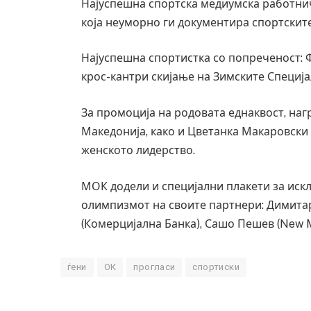
Најуспешна спортска медиумска работнич
која неуморно ги документира спортските
Најуспешна спортистка со попреченост: Ф
крос-кантри скијање на Зимските Специј
За промоција на родовата еднаквост, наг
Македонија, како и Цветанка Макаровски
женското лидерство.
МОК додели и специјални плакети за иск
олимпизмот на своите партнери: Димитар
(Комерцијална Банка), Сашо Пешев (New 
ѓени
ОК
прогласи
спортиски