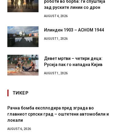
зад руските линии со дрон
AUGUST 4, 2026
Илинден 1903 – АСНОМ 1944
AUGUST 1, 2026
Девет мртви – четири деца:
Русија пак го нападна Кијив
AUGUST 1, 2026
ТИКЕР
ба експлодира пред зграда во
И Данска се милитар
српски град – оштетени автомобили и
11-месечна воена
AUGUST 4, 2026
6