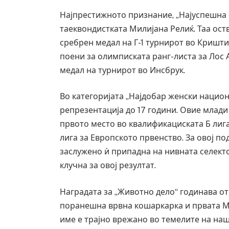
Најпрестижното признание, „Најуспешна с
таеквондистката Милијана Релиќ. Таа ост
сребрен медал на Г-1 турнирот во Кришти
поени за олимписката ранг-листа за Лос А
медал на турнирот во Инсбрук.
Во категоријата „Најдобар женски национ
репрезентација до 17 години. Овие млади 
првото место во квалификациската Б лига
лига за Европското првенство. За овој по
заслужено ѝ припадна на нивната селекто
клучна за овој резултат.
Наградата за „Животно дело“ годинава оти
поранешна врвна кошаркарка и првата М
име е трајно врежано во темелите на наш